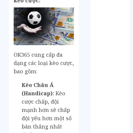
kèo cược:
Tháng 6 2023
Tháng 5 2023
Tháng 4 2023
Tháng 3 2023
Tháng 2 2023
Tháng 1 2023
Tháng 12 2022
Tháng 11 2022
OK365 cung cấp đa
Tháng 6 2022
dạng các loại kèo cược,
Tháng 5 2022
bao gồm:
Tháng 4 2022
Tháng 3 2022
Kèo Châu Á
Tháng 2 2022
(Handicap):
Kèo
Tháng 1 2022
cược chấp, đội
Tháng 12 2021
mạnh hơn sẽ chấp
Tháng 11 2021
đội yếu hơn một số
Tháng 7 2021
bàn thắng nhất
Tháng 6 2021