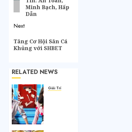
Tín: An Toàn,
Minh Bạch, Hấp
Dẫn
Next
Tăng Cơ Hội Săn Cá
Khủng với SHBET
RELATED NEWS
Giải Trí
5 bộ
phim
điện
ảnh
Thái
Lan đạt