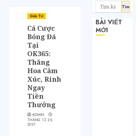
Giải Trí
BÀI VIẾT
Cá Cược
MỚI
Bóng Đá
Tại
Săn sale
OK365:
Taobao nửa
giá: Tuyệt
Thăng
chiêu không
Hoa Cảm
phải ai cũng
Xúc, Rinh
biết
Ngay
Quy trình 4
Tiền
bước tự order
Thưởng
1688 tận
xưởng không
ADMIN
THÁNG 12 26,
qua trung
2021
gian