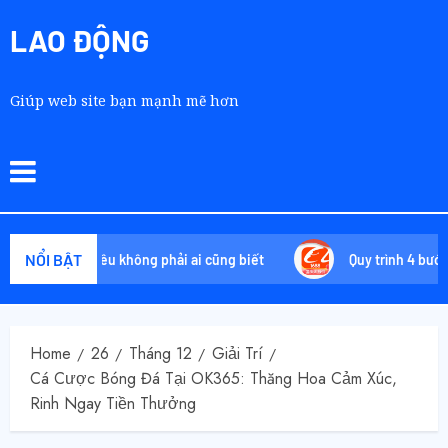
LAO ĐỘNG
Giúp web site bạn mạnh mẽ hơn
NỔI BẬT
 Tuyệt chiêu không phải ai cũng biết
Quy trình 4 bước tự or
Home
26
Tháng 12
Giải Trí
Cá Cược Bóng Đá Tại OK365: Thăng Hoa Cảm Xúc,
Rinh Ngay Tiền Thưởng