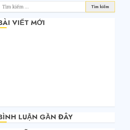
BÀI VIẾT MỚI
Săn sale Taobao nửa giá: Tuyệt chiêu không phải ai
cũng biết
Quy trình 4 bước tự order 1688 tận xưởng không
qua trung gian
Bí mật của các tổng kho sỉ: Toàn nhập hàng từ 1688
chứ đâu!
Quy trình từ lúc bấm mua trên Taobao cho đến khi
hàng về tận tay.
Không Biết Tiếng Trung Có Tự Đặt Hàng Trung
Quốc Được Không?
BÌNH LUẬN GẦN ĐÂY