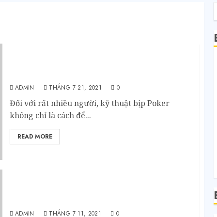
Chiến lược thông minh để cược thủ nhanh
chóng chiến thắng trong trò chơi Poker
ADMIN
THÁNG 7 21, 2021
0
Đối với rất nhiều người, kỹ thuật bịp Poker
không chỉ là cách để...
READ MORE
Kinh nghiệm chơi lô đề thành công: Bí quyết
đánh số đề chính xác
ADMIN
THÁNG 7 11, 2021
0