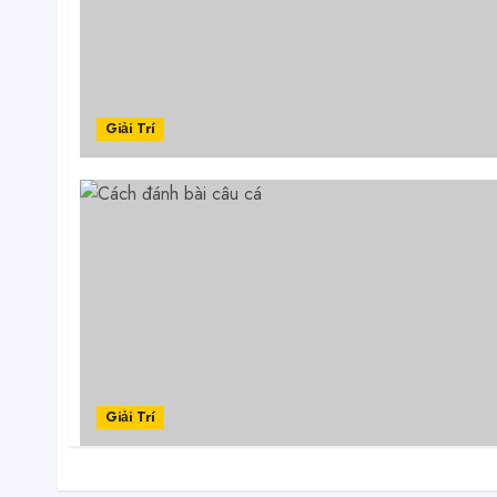
Giải Trí
Giải Trí