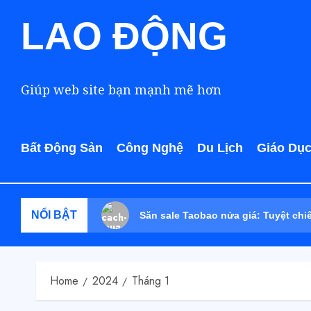
LAO ĐỘNG
Giúp web site bạn mạnh mẽ hơn
Bất Động Sản
Công Nghệ
Du Lịch
Giáo Dụ
NỔI BẬT
Săn sale Taobao nửa giá: Tuyệt chi
Home
2024
Tháng 1