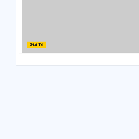
Giải Trí