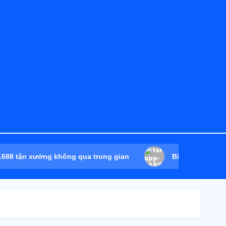
 1688 tận xưởng không qua trung gian
Bí mật của các