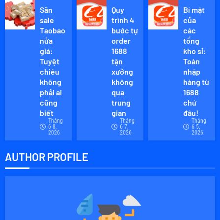
Săn
Quy
Bí mật
sale
trình 4
của
Taobao
bước tự
các
nửa
order
tổng
giá:
1688
kho sỉ:
Tuyệt
tận
Toàn
chiêu
xưởng
nhập
không
không
hàng từ
phải ai
qua
1688
cũng
trung
chứ
biết
gian
đâu!
Tháng
Tháng
Tháng
6 8,
6 7,
6 5,
2026
2026
2026
AUTHOR PROFILE