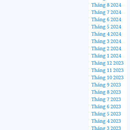
Tháng 8 2024
Tháng 7 2024
Tháng 6 2024
Tháng 5 2024
Tháng 4 2024
Tháng 3 2024
Tháng 2 2024
Tháng 1 2024
Tháng 12 2023
Tháng 11 2023
Tháng 10 2023
Tháng 9 2023
Tháng 8 2023
Tháng 7 2023
Tháng 6 2023
Tháng 5 2023
Tháng 4 2023
Tháng 3 2023