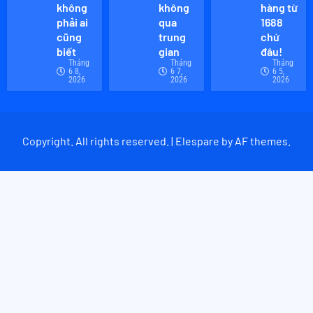
không
không
hàng từ
phải ai
qua
1688
cũng
trung
chứ
biết
gian
đâu!
Tháng
Tháng
Tháng
6 8,
6 7,
6 5,
2026
2026
2026
Copyright. All rights reserved. | Elespare by AF themes.