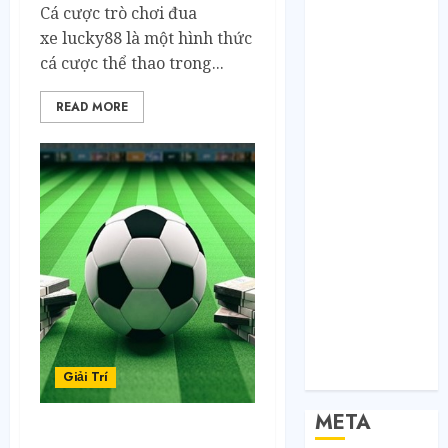
Cá cược trò chơi đua
Bất Động Sản
xe lucky88 là một hình thức
Công Nghệ
cá cược thể thao trong...
Dịch vụ
Du Lịch
READ MORE
Giải Trí
Giáo Dục
Nội Thất
Sức Khoẻ
Tài Chính
Thời Trang
Thực Phẩm –
Đồ Uống
Xe
Xe Cộ
Y Tế
Giải Trí
META
Hướng Dẫn Thành Thạo