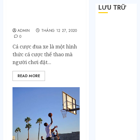
LƯU TRỮ
Những sự kiện đua xe độc
đáo và hấp dẫn để đặt
cược
Tháng 6 2026
Tháng 5 2026
ADMIN
THÁNG 12 27, 2020
0
Tháng 4 2026
Cá cược đua xe là một hình
Tháng 2 2026
thức cá cược thể thao mà
Tháng 1 2026
người chơi đặt...
Tháng 12 2025
Tháng 7 2025
READ MORE
Tháng 6 2025
Tháng 5 2025
Tháng 4 2025
Tháng 3 2025
Tháng 2 2025
Tháng 1 2025
Tháng 12 2024
Tháng 11 2024