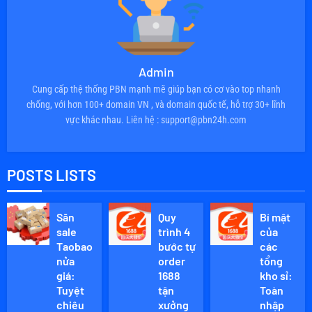
Admin
Cung cấp thệ thống PBN mạnh mẽ giúp bạn có cơ vào top nhanh
chống, với hơn 100+ domain VN , và domain quốc tế, hỗ trợ 30+ lĩnh
vực khác nhau. Liên hệ : support@pbn24h.com
POSTS LISTS
Săn
Quy
Bí mật
sale
trình 4
của
Taobao
bước tự
các
nửa
order
tổng
giá:
1688
kho sỉ:
Tuyệt
tận
Toàn
chiêu
xưởng
nhập