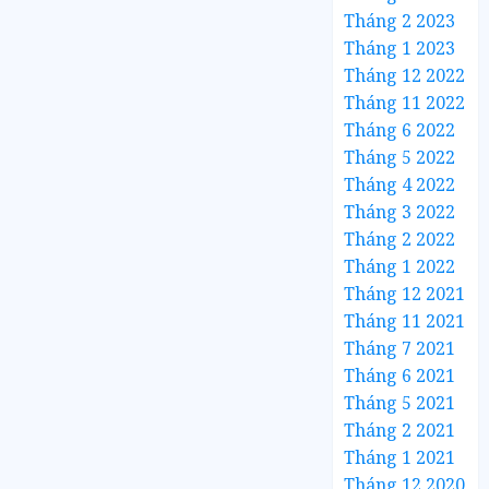
Tháng 2 2023
Tháng 1 2023
Tháng 12 2022
Tháng 11 2022
Tháng 6 2022
Tháng 5 2022
Tháng 4 2022
Tháng 3 2022
Tháng 2 2022
Tháng 1 2022
Tháng 12 2021
Tháng 11 2021
Tháng 7 2021
Tháng 6 2021
Tháng 5 2021
Tháng 2 2021
Tháng 1 2021
Tháng 12 2020