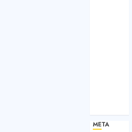
Bất Động Sản
Công Nghệ
Dịch vụ
Du Lịch
Giải Trí
Giáo Dục
Nội Thất
Sức Khoẻ
Tài Chính
Thời Trang
Thực Phẩm –
Đồ Uống
Xe
Xe Cộ
Y Tế
META