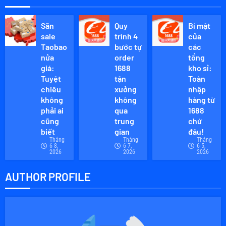
Săn
Quy
Bí mật
sale
trình 4
của
Taobao
bước tự
các
nửa
order
tổng
giá:
1688
kho sỉ:
Tuyệt
tận
Toàn
chiêu
xưởng
nhập
không
không
hàng từ
phải ai
qua
1688
cũng
trung
chứ
biết
gian
đâu!
Tháng
Tháng
Tháng
6 8,
6 7,
6 5,
2026
2026
2026
AUTHOR PROFILE