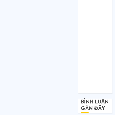
Toàn nhập
hàng từ 1688
chứ đâu!
Quy trình từ
lúc bấm mua
trên Taobao
cho đến khi
hàng về tận
tay.
Không Biết
Tiếng Trung
Có Tự Đặt
Hàng Trung
Quốc Được
Không?
BÌNH LUẬN
GẦN ĐÂY