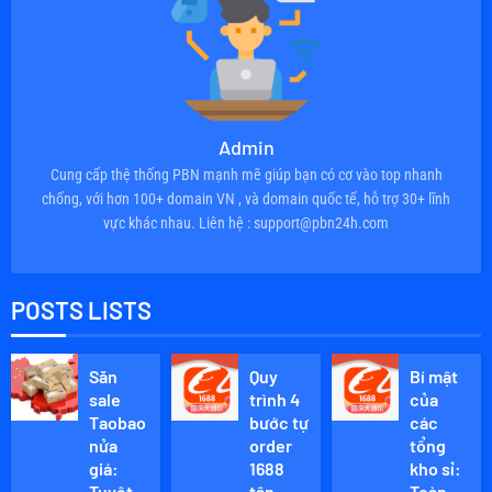
Admin
Cung cấp thệ thống PBN mạnh mẽ giúp bạn có cơ vào top nhanh
chống, với hơn 100+ domain VN , và domain quốc tế, hỗ trợ 30+ lĩnh
vực khác nhau. Liên hệ : support@pbn24h.com
POSTS LISTS
Săn
Quy
Bí mật
sale
trình 4
của
Taobao
bước tự
các
nửa
order
tổng
giá:
1688
kho sỉ:
Tuyệt
tận
Toàn