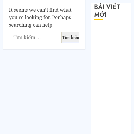
BÀI VIẾT
It seems we can’t find what
MỚI
you’re looking for. Perhaps
searching can help.
Săn sale
Taobao nửa
giá: Tuyệt
chiêu không
phải ai cũng
biết
Quy trình 4
bước tự order
1688 tận
xưởng không
qua trung
gian
Bí mật của các
tổng kho sỉ: