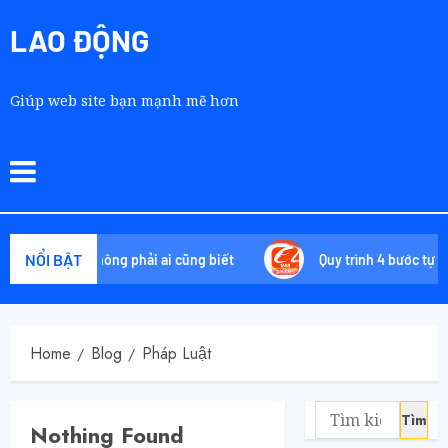
LAO ĐỘNG
Giúp web site bạn mạnh mẽ hơn
NỔI BẬT
uyệt chiêu không phải ai cũng biết
Quy trình 4 bước tự orde
Home
Blog
Pháp Luật
Nothing Found