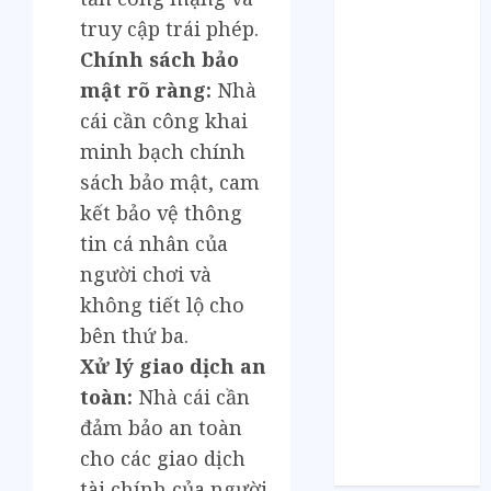
Tháng 5 2021
truy cập trái phép.
Tháng 2 2021
Chính sách bảo
Tháng 1 2021
Tháng 12 2020
mật rõ ràng:
Nhà
Tháng 11 2020
cái cần công khai
Tháng 10 2020
minh bạch chính
Tháng 9 2020
sách bảo mật, cam
Tháng 8 2020
kết bảo vệ thông
Tháng 7 2020
tin cá nhân của
Tháng 6 2020
người chơi và
Tháng 5 2020
không tiết lộ cho
Tháng 4 2020
bên thứ ba.
Tháng 3 2020
Tháng 2 2020
Xử lý giao dịch an
Tháng 1 2020
toàn:
Nhà cái cần
Tháng 11 2019
đảm bảo an toàn
Tháng 11 2018
cho các giao dịch
Tháng 10 2015
tài chính của người