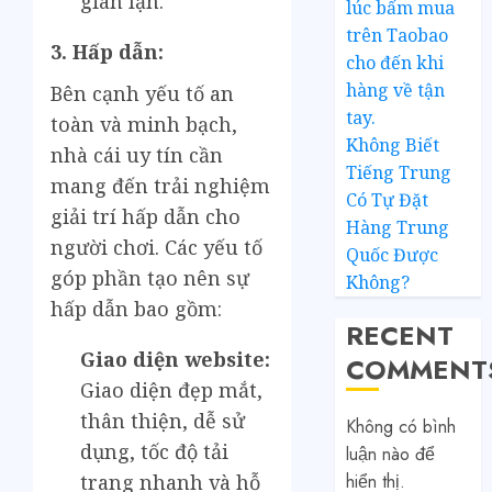
gian lận.
lúc bấm mua
trên Taobao
3. Hấp dẫn:
cho đến khi
hàng về tận
Bên cạnh yếu tố an
tay.
toàn và minh bạch,
Không Biết
nhà cái uy tín cần
Tiếng Trung
mang đến trải nghiệm
Có Tự Đặt
giải trí hấp dẫn cho
Hàng Trung
người chơi. Các yếu tố
Quốc Được
góp phần tạo nên sự
Không?
hấp dẫn bao gồm:
RECENT
Giao diện website:
COMMENT
Giao diện đẹp mắt,
thân thiện, dễ sử
Không có bình
dụng, tốc độ tải
luận nào để
hiển thị.
trang nhanh và hỗ