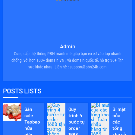
Admin
Cung cấp thệ thống PBN mạnh mẽ giúp bạn có cơ vào top nhanh
chống, với hơn 100+ domain VN , và domain quốc tế, hỗ trợ 30+ lĩnh
vực khác nhau. Liên hệ : support@pbn24h.com
POSTS LISTS
Săn
Quy
Bí mật
sale
trình 4
của
Taobao
bước tự
các
nửa
order
tổng
giá:
1688
kho sỉ: