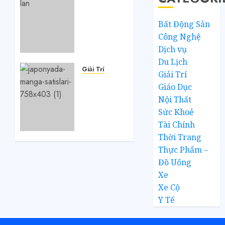
5 bộ
phim
Bất Động Sản
điện
Công Nghệ
ảnh
Thái
Dịch vụ
Lan đạt
Du Lịch
doanh
Giải Trí
Giải Trí
thu
Top
Giáo Dục
phòng
truyện
Nội Thất
vé kỷ
anime
Sức Khoẻ
lục
Isekai
Tài Chính
(xuyên
THÁNG 5
Thời Trang
không)
5, 2026
hay
Thực Phẩm –
0
nhất
Đồ Uống
năm
Xe
2026.
Xe Cộ
Y Tế
THÁNG 1
15, 2026
0