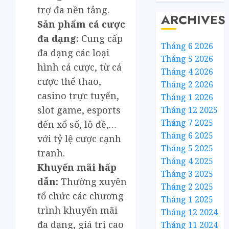
trợ đa nền tảng.
ARCHIVES
Sản phẩm cá cược
đa dạng:
Cung cấp
Tháng 6 2026
đa dạng các loại
Tháng 5 2026
hình cá cược, từ cá
Tháng 4 2026
cược thể thao,
Tháng 2 2026
casino trực tuyến,
Tháng 1 2026
slot game, esports
Tháng 12 2025
Tháng 7 2025
đến xổ số, lô đề,…
Tháng 6 2025
với tỷ lệ cược cạnh
Tháng 5 2025
tranh.
Tháng 4 2025
Khuyến mãi hấp
Tháng 3 2025
dẫn:
Thường xuyên
Tháng 2 2025
tổ chức các chương
Tháng 1 2025
trình khuyến mãi
Tháng 12 2024
đa dạng, giá trị cao
Tháng 11 2024