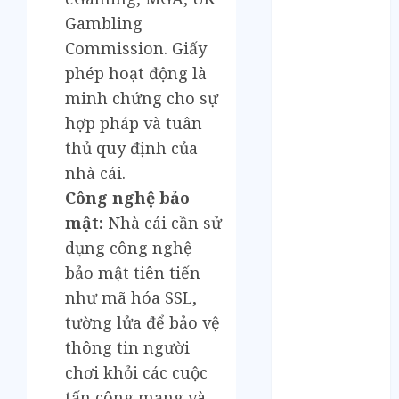
Tháng 6 2023
Gambling
Tháng 5 2023
Commission. Giấy
Tháng 4 2023
Tháng 3 2023
phép hoạt động là
Tháng 2 2023
minh chứng cho sự
Tháng 1 2023
hợp pháp và tuân
Tháng 12 2022
thủ quy định của
Tháng 11 2022
nhà cái.
Tháng 6 2022
Công nghệ bảo
Tháng 5 2022
mật:
Nhà cái cần sử
Tháng 4 2022
dụng công nghệ
Tháng 3 2022
Tháng 2 2022
bảo mật tiên tiến
Tháng 1 2022
như mã hóa SSL,
Tháng 12 2021
tường lửa để bảo vệ
Tháng 11 2021
thông tin người
Tháng 7 2021
chơi khỏi các cuộc
Tháng 6 2021
tấn công mạng và