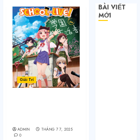
BÀI VIẾT
MỚI
Săn sale
Taobao nửa
giá: Tuyệt
chiêu không
phải ai cũng
biết
Quy trình 4
Giải Trí
bước tự order
1688 tận
Thầy Giáo Và Học Sinh –
xưởng không
Truyện School Life “Gây
qua trung
Nghiện” Tại TruyenQQ
gian
Năm 2025
Bí mật của các
ADMIN
THÁNG 7 7, 2025
tổng kho sỉ:
0