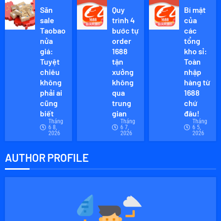
Săn
Quy
Bí mật
sale
trình 4
của
Taobao
bước tự
các
nửa
order
tổng
giá:
1688
kho sỉ:
Tuyệt
tận
Toàn
chiêu
xưởng
nhập
không
không
hàng từ
phải ai
qua
1688
cũng
trung
chứ
biết
gian
đâu!
Tháng
Tháng
Tháng
6 8,
6 7,
6 5,
2026
2026
2026
AUTHOR PROFILE