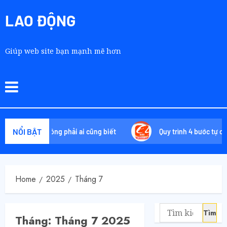
LAO ĐỘNG
Giúp web site bạn mạnh mẽ hơn
NỔI BẬT
t chiêu không phải ai cũng biết
Quy trình 4 bước tự order 1
Home
2025
Tháng 7
Tháng:
Tháng 7 2025