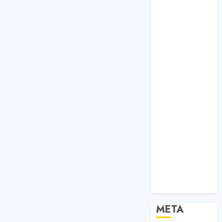
Bất Động Sản
Công Nghệ
Dịch vụ
Du Lịch
Giải Trí
Giáo Dục
Nội Thất
Sức Khoẻ
Tài Chính
Thời Trang
Thực Phẩm –
Đồ Uống
Xe
Xe Cộ
Y Tế
META