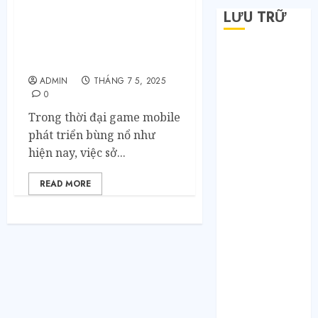
Acc Liên Quân Trắng
LƯU TRỮ
Thông Tin – Lựa Chọn An
Toàn Cho Game Thủ
Muốn Sở Hữu Ngay Tài
Tháng 6 2026
Khoản Mạnh
Tháng 5 2026
ADMIN
THÁNG 7 5, 2025
Tháng 4 2026
0
Tháng 2 2026
Trong thời đại game mobile
Tháng 1 2026
phát triển bùng nổ như
Tháng 12 2025
hiện nay, việc sở...
Tháng 7 2025
Tháng 6 2025
READ MORE
Tháng 5 2025
Tháng 4 2025
Tháng 3 2025
Tháng 2 2025
Tháng 1 2025
Tháng 12 2024
Tháng 11 2024