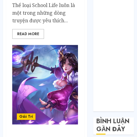
Toàn nhập
Thể loại School Life luôn là
hàng từ 1688
một trong những dòng
chứ đâu!
truyện được yêu thích...
Quy trình từ
lúc bấm mua
READ MORE
trên Taobao
cho đến khi
hàng về tận
tay.
Không Biết
Tiếng Trung
Có Tự Đặt
Hàng Trung
Quốc Được
Không?
Giải Trí
BÌNH LUẬN
GẦN ĐÂY