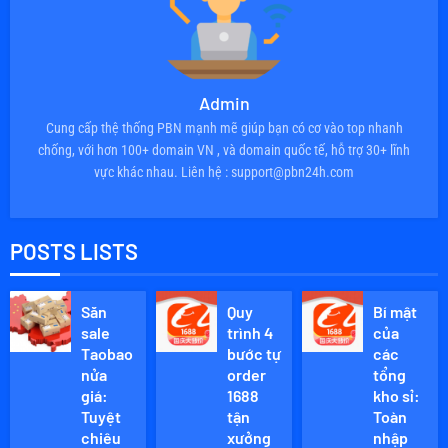
Admin
Cung cấp thệ thống PBN mạnh mẽ giúp bạn có cơ vào top nhanh
chống, với hơn 100+ domain VN , và domain quốc tế, hỗ trợ 30+ lĩnh
vực khác nhau. Liên hệ : support@pbn24h.com
POSTS LISTS
Săn
Quy
Bí mật
sale
trình 4
của
Taobao
bước tự
các
nửa
order
tổng
giá:
1688
kho sỉ:
Tuyệt
tận
Toàn
chiêu
xưởng
nhập