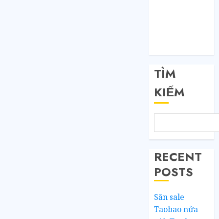
Đăng nhập
RSS bài viết
RSS bình luận
WordPress.org
TÌM
KIẾM
RECENT
POSTS
Săn sale
Taobao nửa