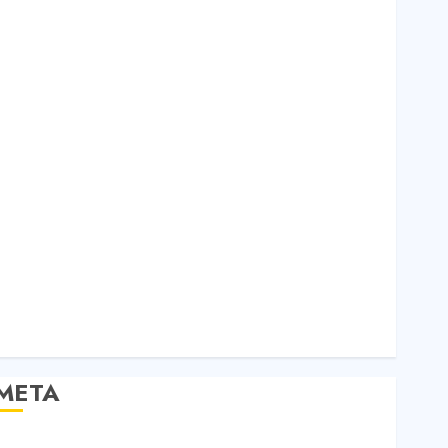
Bất Động Sản
Công Nghệ
Dịch vụ
Du Lịch
iải Trí
Giáo Dục
Nội Thất
Sức Khoẻ
Tài Chính
Thời Trang
Thực Phẩm – Đồ Uống
Xe
Xe Cộ
Y Tế
META
Đăng nhập