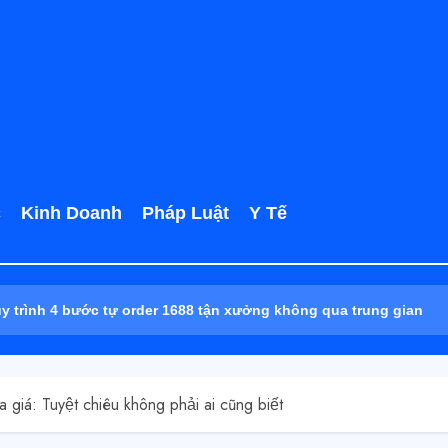
c
Kinh Doanh
Pháp Luật
Y Tế
4 bước tự order 1688 tận xưởng không qua trung gian
 giá: Tuyệt chiêu không phải ai cũng biết