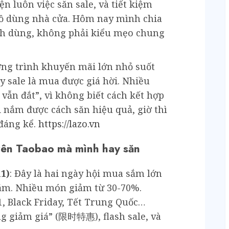
 luôn việc săn sale, và tiết kiệm
 đồ dùng nhà cửa. Hôm nay mình chia
nh dùng, không phải kiểu mẹo chung
ơng trình khuyến mãi lớn nhỏ suốt
 sale là mua được giá hời. Nhiều
vẫn đắt”, vì không biết cách kết hợp
i nắm được cách săn hiệu quả, giờ thì
đáng kể.
https://lazo.vn
rên Taobao mà mình hay săn
11)
: Đây là hai ngày hội mua sắm lớn
năm. Nhiều món giảm từ 30-70%.
.1, Black Friday, Tết Trung Quốc…
ng giảm giá” (限时特惠), flash sale, và