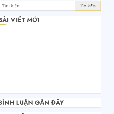
BÀI VIẾT MỚI
Săn sale Taobao nửa giá: Tuyệt chiêu không phải ai
cũng biết
Quy trình 4 bước tự order 1688 tận xưởng không
qua trung gian
Bí mật của các tổng kho sỉ: Toàn nhập hàng từ 1688
chứ đâu!
Quy trình từ lúc bấm mua trên Taobao cho đến khi
hàng về tận tay.
Không Biết Tiếng Trung Có Tự Đặt Hàng Trung
Quốc Được Không?
BÌNH LUẬN GẦN ĐÂY