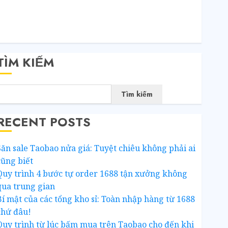
SS bài viết
RSS bình luận
WordPress.org
TÌM KIẾM
Tìm kiếm
RECENT POSTS
Săn sale Taobao nửa giá: Tuyệt chiêu không phải ai
cũng biết
Quy trình 4 bước tự order 1688 tận xưởng không
qua trung gian
Bí mật của các tổng kho sỉ: Toàn nhập hàng từ 1688
chứ đâu!
Quy trình từ lúc bấm mua trên Taobao cho đến khi