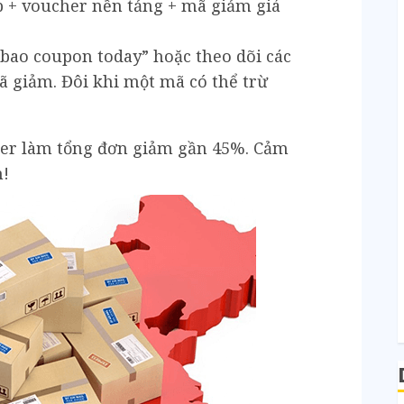
p + voucher nền tảng + mã giảm giá
bao coupon today” hoặc theo dõi các
 giảm. Đôi khi một mã có thể trừ
er làm tổng đơn giảm gần 45%. Cảm
m!