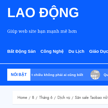
LAO ĐỘNG
Giúp web site bạn mạnh mẽ hơn
Bất Động Sản
Công Nghệ
Du Lịch
Giáo Dụ
NỔI BẬT
 giá: Tuyệt chiêu không phải ai cũng biết
Quy trình 
Home
8
Tháng 6
Dịch vụ
Săn sale Taobao nửa