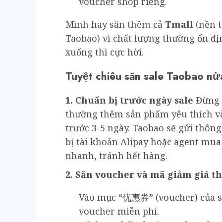
voucher shop riêng.
Mình hay săn thêm cả
Tmall
(nền t
Taobao) vì chất lượng thường ổn đị
xuống thì cực hời.
Tuyệt chiêu săn sale Taobao nửa
1. Chuẩn bị trước ngày sale
Đừng c
thường thêm sản phẩm yêu thích và
trước 3-5 ngày. Taobao sẽ gửi thôn
bị tài khoản Alipay hoặc agent mua
nhanh, tránh hết hàng.
2. Săn voucher và mã giảm giá 
Vào mục “优惠券” (voucher) của s
voucher miễn phí.