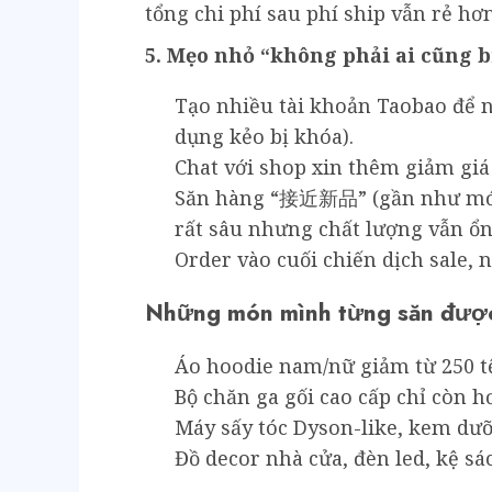
tổng chi phí sau phí ship vẫn rẻ h
5. Mẹo nhỏ “không phải ai cũng b
Tạo nhiều tài khoản Taobao để
dụng kẻo bị khóa).
Chat với shop xin thêm giảm giá
Săn hàng “接近新品” (gần như mới
rất sâu nhưng chất lượng vẫn ổn
Order vào cuối chiến dịch sale,
Những món mình từng săn được 
Áo hoodie nam/nữ giảm từ 250 tệ
Bộ chăn ga gối cao cấp chỉ còn h
Máy sấy tóc Dyson-like, kem dưỡ
Đồ decor nhà cửa, đèn led, kệ sá