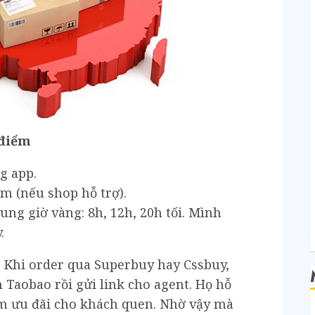
G
 điểm
g app.
m (nếu shop hỗ trợ).
ung giờ vàng: 8h, 12h, 20h tối. Mình
.
o
Khi order qua Superbuy hay Cssbuy,
 Taobao rồi gửi link cho agent. Họ hỗ
êm ưu đãi cho khách quen. Nhờ vậy mà