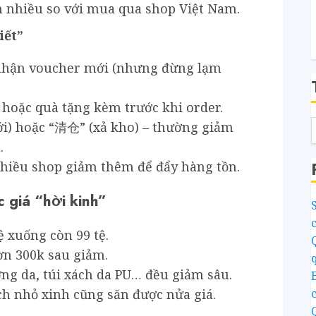
ơn nhiều so với mua qua shop Việt Nam.
R
iết”
 nhận voucher mới (nhưng đừng lạm
 hoặc quà tặng kèm trước khi order.
) hoặc “清仓” (xả kho) – thường giảm
.
 nhiều shop giảm thêm để đẩy hàng tồn.
giá “hời kinh”
 xuống còn 99 tệ.
ơn 300k sau giảm.
ng da, túi xách da PU… đều giảm sâu.
ch nhỏ xinh cũng săn được nửa giá.