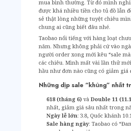
mua bình thường. Từ đó mình nghiện
được khá nhiều tiền cho tủ đồ lẫn
sẻ thật lòng những tuyệt chiêu mì
chung ai cũng biết đâu nhé.
Taobao nổi tiếng với hàng loạt chư
năm. Nhưng không phải cứ vào ngày
người order xong mới kêu “sale mà 
các chiêu. Mình mất vài lần thử mớ
hầu như đơn nào cũng có giảm giá 
Những dịp sale “khủng” nhất t
618 (tháng 6)
và
Double 11 (11.
nhất, giảm giá sâu nhất trong 
Ngày lễ lớn
: 3.8, Quốc khánh 10
Sale hàng ngày
: Taobao có “Đa