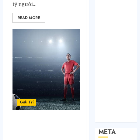
tỷ người...
Bất Động Sản
Công Nghệ
READ MORE
Dịch vụ
Du Lịch
Giải Trí
Giáo Dục
Nội Thất
Sức Khoẻ
Tài Chính
Thời Trang
Thực Phẩm –
Đồ Uống
Xe
Giải Trí
Xe Cộ
Y Tế
Một số kiểu chấp kèo trên
– dưới mà bạn cần nắm
META
trước khi tham gia cược