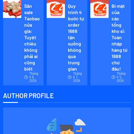
Săn
Quy
Bí mật
sale
trình 4
của
Taobao
bước tự
các
nửa
order
tổng
giá:
1688
kho sỉ:
Tuyệt
tận
Toàn
chiêu
xưởng
nhập
không
không
hàng từ
phải ai
qua
1688
cũng
trung
chứ
biết
gian
đâu!
Tháng
Tháng
Tháng
6 8,
6 7,
6 5,
2026
2026
2026
AUTHOR PROFILE