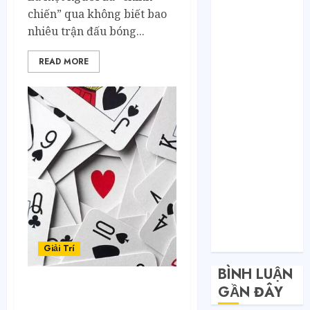
Toàn nhập
chiến” qua không biết bao
hàng từ 1688
nhiêu trận đấu bóng...
chứ đâu!
Quy trình từ
READ MORE
lúc bấm mua
trên Taobao
cho đến khi
hàng về tận
tay.
Không Biết
Tiếng Trung
Có Tự Đặt
Hàng Trung
Quốc Được
Không?
Giải Trí
BÌNH LUẬN
GẦN ĐÂY
Khám Phá Xì Dách