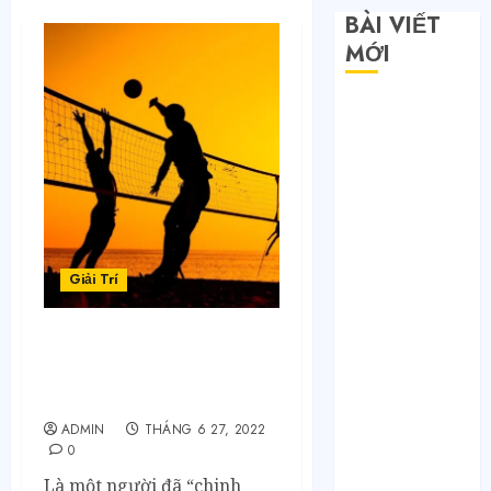
BÀI VIẾT
MỚI
Săn sale
Taobao nửa
giá: Tuyệt
chiêu không
phải ai cũng
biết
Quy trình 4
Giải Trí
bước tự order
1688 tận
So sánh đồ họa: Bóng
xưởng không
chuyền online thế hệ cũ
qua trung
vs mới
gian
ADMIN
THÁNG 6 27, 2022
Bí mật của các
0
tổng kho sỉ:
Là một người đã “chinh