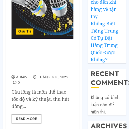
cho đến khi
hàng về tận
tay.
Không Biết
Tiếng Trung
Giải Trí
Có Tự Đặt
Hàng Trung
Các Loại Kèo Cầu Lông
Quốc Được
Phổ Biến Tại RR88:
Không?
Thắng/Thua, Chấp Điểm,
Tài/Xỉu
RECENT
ADMIN
THÁNG 6 8, 2022
COMMENT
0
Cầu lông là môn thể thao
Không có bình
tốc độ và kỹ thuật, thu hút
luận nào để
đông...
hiển thị.
READ MORE
ARCHIVES