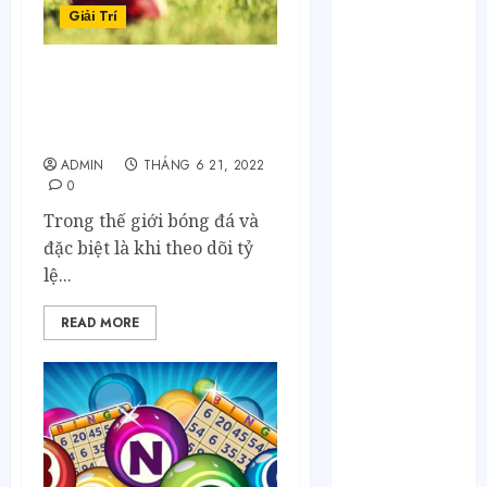
Tháng 10 2024
Giải Trí
Tháng 9 2024
Tháng 8 2024
Tháng 7 2024
Cách Phân Biệt Kèo Dụ và
Tháng 6 2024
Kèo Hợp Lý Khi Đọc Bảng
Tỷ Lệ Bóng Đá
Tháng 5 2024
Tháng 4 2024
ADMIN
THÁNG 6 21, 2022
0
Tháng 3 2024
Tháng 2 2024
Trong thế giới bóng đá và
Tháng 1 2024
đặc biệt là khi theo dõi tỷ
Tháng 12 2023
lệ...
Tháng 11 2023
READ MORE
Tháng 10 2023
Tháng 9 2023
Tháng 8 2023
Tháng 7 2023
Tháng 6 2023
Tháng 5 2023