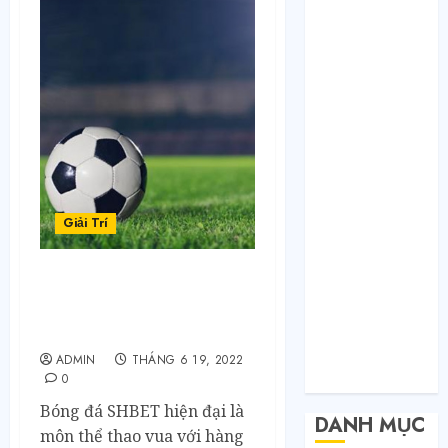
Tháng 1 2021
Tháng 12 2020
Tháng 11 2020
Tháng 10 2020
Tháng 9 2020
Tháng 8 2020
Tháng 7 2020
Tháng 6 2020
Tháng 5 2020
Giải Trí
Tháng 4 2020
Tháng 3 2020
Tháng 2 2020
Lịch Sử Hình Thành và
Tháng 1 2020
Phát Triển Của Bóng Đá
Tháng 11 2019
Hiện Đại
Tháng 11 2018
ADMIN
THÁNG 6 19, 2022
Tháng 10 2015
0
Bóng đá SHBET hiện đại là
DANH MỤC
môn thể thao vua với hàng