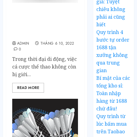
giá: Tuyệt
chiêu không
Cách Sử Dụng Ứng Dụng
phải ai cũng
Debet Trên Điện Thoại Để
biết
Cá Cược Bóng Chuyền
Quy trình 4
Nhanh Chóng
bước tự order
ADMIN
THÁNG 6 10, 2022
1688 tận
0
xưởng không
Trong thời đại di động, việc
qua trung
cá cược thể thao không còn
gian
bị giới...
Bí mật của các
tổng kho sỉ:
READ MORE
Toàn nhập
hàng từ 1688
chứ đâu!
Quy trình từ
lúc bấm mua
trên Taobao