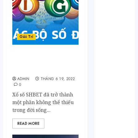
Tháng 4 2023
Tháng 3 2023
Tháng 2 2023
Tháng 1 2023
Tháng 12 2022
Giải Trí
Tháng 11 2022
Tháng 6 2022
Tháng 5 2022
Lịch Sử Hình Thành và
Tháng 4 2022
Phát Triển Của Xổ Số Tại
Tháng 3 2022
Việt Nam
Tháng 2 2022
ADMIN
THÁNG 6 19, 2022
0
Tháng 1 2022
Tháng 12 2021
Xổ số SHBET đã trở thành
Tháng 11 2021
một phần không thể thiếu
Tháng 7 2021
trong đời sống...
Tháng 6 2021
READ MORE
Tháng 5 2021
Tháng 2 2021