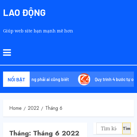
LAO ĐỘNG
Giúp web site bạn mạnh mẽ hơn
NỔI BẬT
chiêu không phải ai cũng biết
Quy trình 4 bước tự order 168
Home
2022
Tháng 6
Tháng:
Tháng 6 2022