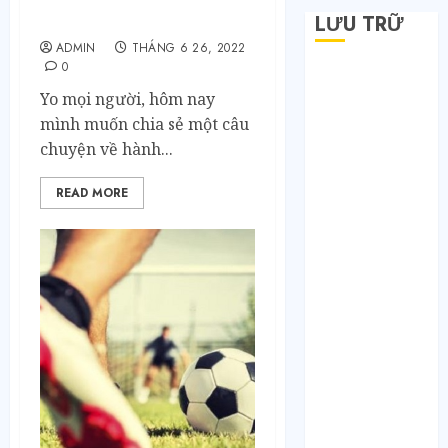
Online: Hành Trình Học
LƯU TRỮ
Cách Đọc Bài Đối Thủ
ADMIN
THÁNG 6 26, 2022
0
Tháng 6 2026
Yo mọi người, hôm nay
Tháng 5 2026
mình muốn chia sẻ một câu
Tháng 4 2026
chuyện về hành...
Tháng 2 2026
Tháng 1 2026
READ MORE
Tháng 12 2025
Tháng 7 2025
Tháng 6 2025
Tháng 5 2025
Tháng 4 2025
Tháng 3 2025
Tháng 2 2025
Tháng 1 2025
Tháng 12 2024
Tháng 11 2024