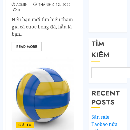
ADMIN
THÁNG 6 12, 2022
Đăng nhập
0
RSS bài viết
Nếu bạn mới tìm hiểu tham
RSS bình luận
gia cá cược bóng đá, hẵn là
WordPress.org
bạn...
TÌM
READ MORE
KIẾM
RECENT
POSTS
Săn sale
Taobao nửa
Giải Trí