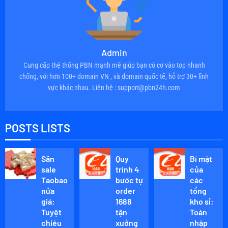
Admin
Cung cấp thệ thống PBN mạnh mẽ giúp bạn có cơ vào top nhanh
chống, với hơn 100+ domain VN , và domain quốc tế, hỗ trợ 30+ lĩnh
vực khác nhau. Liên hệ : support@pbn24h.com
POSTS LISTS
Săn
Quy
Bí mật
sale
trình 4
của
Taobao
bước tự
các
nửa
order
tổng
giá:
1688
kho sỉ:
Tuyệt
tận
Toàn
chiêu
xưởng
nhập