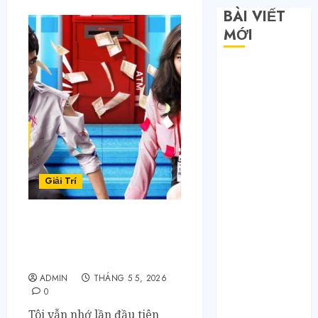
BÀI VIẾT
MỚI
Săn sale
Taobao nửa
giá: Tuyệt
chiêu không
phải ai cũng
biết
Quy trình 4
Giải Trí
bước tự order
1688 tận
5 bộ phim điện ảnh Thái
xưởng không
Lan đạt doanh thu phòng
qua trung
vé kỷ lục
gian
ADMIN
THÁNG 5 5, 2026
Bí mật của các
0
tổng kho sỉ:
Tôi vẫn nhớ lần đầu tiên