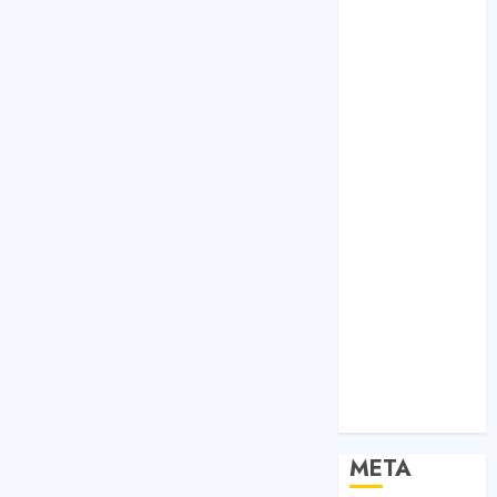
Bất Động Sản
Công Nghệ
Dịch vụ
Du Lịch
Giải Trí
Giáo Dục
Nội Thất
Sức Khoẻ
Tài Chính
Thời Trang
Thực Phẩm –
Đồ Uống
Xe
Xe Cộ
Y Tế
META