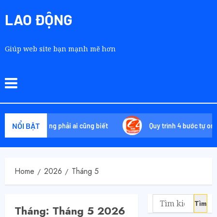
LAO ĐỘNG
Giúp web site bạn mạnh mẽ hơn
NỔI BẬT
 chiêu không phải ai cũng biết
Quy trình 4 bước tự order 16
Home
2026
Tháng 5
Tháng:
Tháng 5 2026