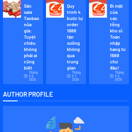
Săn
Quy
Bí mật
sale
trình 4
của
Taobao
bước tự
các
nửa
order
tổng
giá:
1688
kho sỉ:
Tuyệt
tận
Toàn
chiêu
xưởng
nhập
không
không
hàng từ
phải ai
qua
1688
cũng
trung
chứ
biết
gian
đâu!
Tháng
Tháng
Tháng
6 8,
6 7,
6 5,
2026
2026
2026
AUTHOR PROFILE