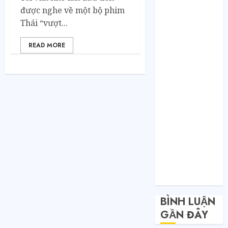
Toàn nhập
được nghe về một bộ phim
hàng từ 1688
Thái “vượt...
chứ đâu!
Quy trình từ
READ MORE
lúc bấm mua
trên Taobao
cho đến khi
hàng về tận
tay.
Không Biết
Tiếng Trung
Có Tự Đặt
Hàng Trung
Quốc Được
Không?
BÌNH LUẬN
GẦN ĐÂY