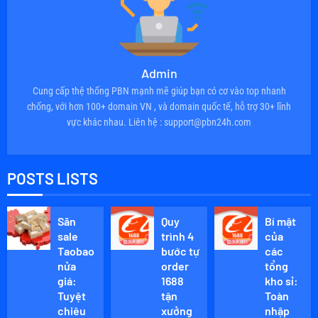
Admin
Cung cấp thệ thống PBN mạnh mẽ giúp bạn có cơ vào top nhanh
chống, với hơn 100+ domain VN , và domain quốc tế, hỗ trợ 30+ lĩnh
vực khác nhau. Liên hệ : support@pbn24h.com
POSTS LISTS
Săn
Quy
Bí mật
sale
trình 4
của
Taobao
bước tự
các
nửa
order
tổng
giá:
1688
kho sỉ:
Tuyệt
tận
Toàn
chiêu
xưởng
nhập