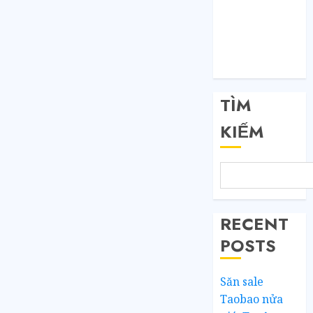
Đăng nhập
RSS bài viết
RSS bình luận
WordPress.org
TÌM
KIẾM
RECENT
POSTS
Săn sale
Taobao nửa