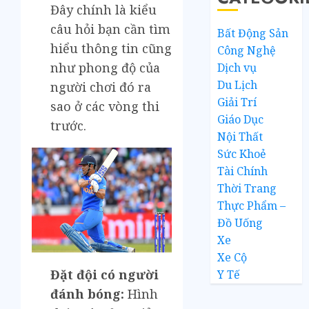
Đây chính là kiểu
câu hỏi bạn cần tìm
Bất Động Sản
hiểu thông tin cũng
Công Nghệ
như phong độ của
Dịch vụ
Du Lịch
người chơi đó ra
Giải Trí
sao ở các vòng thi
Giáo Dục
trước.
Nội Thất
Sức Khoẻ
Tài Chính
Thời Trang
Thực Phẩm –
Đồ Uống
Xe
Xe Cộ
Đặt đội có người
Y Tế
đánh bóng:
Hình