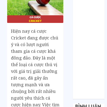
Bí mật của các
tổng kho sỉ:
Toàn nhập
hàng từ 1688
chứ đâu!
Quy trình từ
Hiện nay cá cược
lúc bấm mua
Cricket đang được chú
trên Taobao
ý và có lượt người
cho đến khi
tham gia cá cược khá
hàng về tận
đông đảo. Đây là một
tay.
thể loại cá cược thú vị
Không Biết
với giá trị giải thưởng
Tiếng Trung
rất cao, đã gây ấn
Có Tự Đặt
Hàng Trung
tượng mạnh và ưa
Quốc Được
chuộng bởi rất nhiều
Không?
người yêu thích cá
cược hiện nay. Việc tìm
BÌNH LUẬN