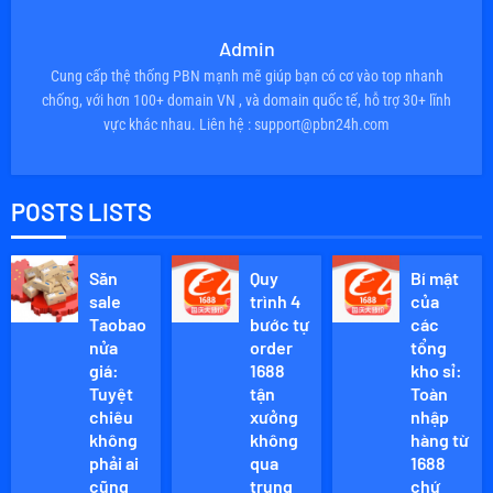
Admin
Cung cấp thệ thống PBN mạnh mẽ giúp bạn có cơ vào top nhanh
chống, với hơn 100+ domain VN , và domain quốc tế, hỗ trợ 30+ lĩnh
vực khác nhau. Liên hệ : support@pbn24h.com
POSTS LISTS
Săn
Quy
Bí mật
sale
trình 4
của
Taobao
bước tự
các
nửa
order
tổng
giá:
1688
kho sỉ:
Tuyệt
tận
Toàn
chiêu
xưởng
nhập
không
không
hàng từ
phải ai
qua
1688
cũng
trung
chứ