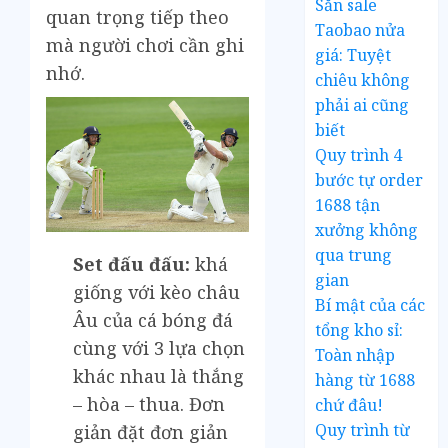
Săn sale
quan trọng tiếp theo
Taobao nửa
mà người chơi cần ghi
giá: Tuyệt
nhớ.
chiêu không
phải ai cũng
biết
Quy trình 4
bước tự order
1688 tận
xưởng không
qua trung
Set đấu đấu:
khá
gian
giống với kèo châu
Bí mật của các
Âu của cá bóng đá
tổng kho sỉ:
cùng với 3 lựa chọn
Toàn nhập
khác nhau là thắng
hàng từ 1688
– hòa – thua. Đơn
chứ đâu!
Quy trình từ
giản đặt đơn giản