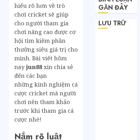
hiểu rõ hơn về trò
GẦN ĐÂY
chơi cricket sẽ giúp
LƯU TRỮ
cho người tham gia
chơi nâng cao được cơ
Tháng 6 2026
hội tìm kiếm phần
Tháng 5 2026
thưởng siêu giá trị cho
Tháng 4 2026
mình. Bài viết hôm
Tháng 2 2026
nay
jun88
xin chia sẻ
Tháng 1 2026
đến các bạn
Tháng 12 2025
những kinh nghiệm cá
Tháng 7 2025
cược cricket mà người
Tháng 6 2025
Tháng 5 2025
chơi nên tham khảo
Tháng 4 2025
trước khi tham gia cá
Tháng 3 2025
cược nhé!
Tháng 2 2025
Tháng 1 2025
Nắm rõ luật