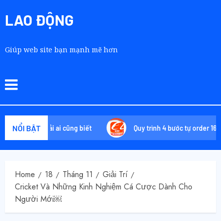
LAO ĐỘNG
Giúp web site bạn mạnh mẽ hơn
NỔI BẬT
không phải ai cũng biết
Quy trình 4 bước tự order 1688 tận 
Home
18
Tháng 11
Giải Trí
Cricket Và Những Kinh Nghiệm Cá Cược Dành Cho
Người Mới￼