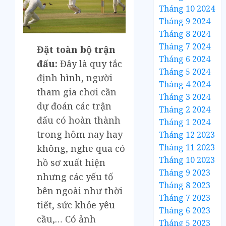
Tháng 10 2024
Tháng 9 2024
Tháng 8 2024
Tháng 7 2024
Đặt toàn bộ trận
Tháng 6 2024
đấu:
Đây là quy tắc
Tháng 5 2024
định hình, người
Tháng 4 2024
tham gia chơi cần
Tháng 3 2024
dự đoán các trận
Tháng 2 2024
đấu có hoàn thành
Tháng 1 2024
trong hôm nay hay
Tháng 12 2023
Tháng 11 2023
không, nghe qua có
Tháng 10 2023
hồ sơ xuất hiện
Tháng 9 2023
nhưng các yếu tố
Tháng 8 2023
bên ngoài như thời
Tháng 7 2023
tiết, sức khỏe yêu
Tháng 6 2023
cầu,… Có ảnh
Tháng 5 2023