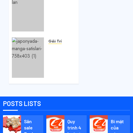
5 bộ
phim
điện
ảnh
Thái
Lan đạt
doanh
Giải Trí
thu
Top
phòng
truyện
vé kỷ
anime
lục
Isekai
(xuyên
THÁNG 5
không)
5, 2026
hay
0
nhất
năm
POSTS LISTS
2026.
THÁNG 1
Săn
Quy
Bí mật
15, 2026
sale
trình 4
của
0