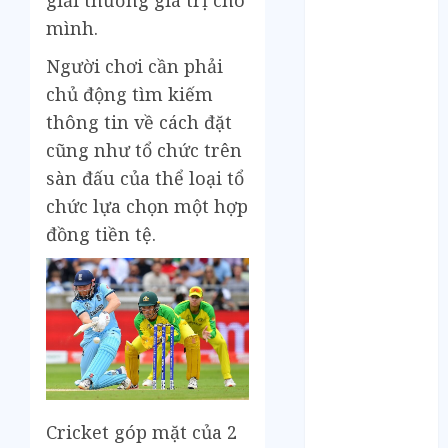
giải thưởng giá trị cho
Tháng 6 2023
mình.
Tháng 5 2023
Tháng 4 2023
Người chơi cần phải
Tháng 3 2023
chủ động tìm kiếm
Tháng 2 2023
thông tin về cách đặt
Tháng 1 2023
cũng như tổ chức trên
Tháng 12 2022
sàn đấu của thể loại tổ
Tháng 11 2022
Tháng 6 2022
chức lựa chọn một hợp
Tháng 5 2022
đồng tiền tệ.
Tháng 4 2022
Tháng 3 2022
Tháng 2 2022
Tháng 1 2022
Tháng 12 2021
Tháng 11 2021
Tháng 7 2021
Tháng 6 2021
Cricket góp mặt của 2