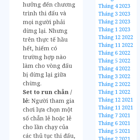
hưởng đến chương
Tháng 4 2023
trình thi đấu và
Tháng 3 2023
Tháng 2 2023
mọi người phải
Tháng 1 2023
dừng lại. Nhưng
Tháng 12 2022
trên thực tế hầu
Tháng 11 2022
hết, hiếm có
Tháng 6 2022
trường hợp nào
Tháng 5 2022
làm cho vòng đấu
Tháng 4 2022
bị dừng lại giữa
Tháng 3 2022
chừng.
Tháng 2 2022
Set to run chẵn /
Tháng 1 2022
Tháng 12 2021
lẻ:
Người tham gia
Tháng 11 2021
chơi lựa chọn một
Tháng 7 2021
số chẵn lẻ hoặc lẻ
Tháng 6 2021
cho lần chạy của
Tháng 5 2021
các thủ tục thi đấu,
Tháng 2 2021