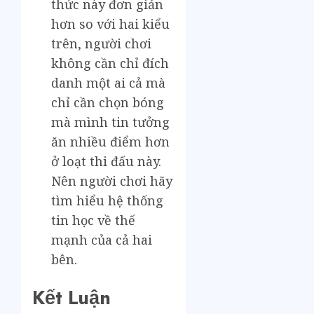
thức này đơn giản
hơn so với hai kiểu
trên, người chơi
không cần chỉ đích
danh một ai cả mà
chỉ cần chọn bóng
mà mình tin tưởng
ăn nhiều điểm hơn
ở loạt thi đấu này.
Nên người chơi hãy
tìm hiểu hệ thống
tin học về thế
mạnh của cả hai
bên.
Kết Luận