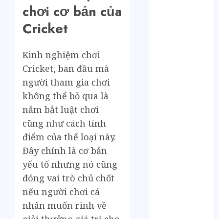
Tháng 12 2024
chơi cơ bản của
Tháng 11 2024
Cricket
Tháng 10 2024
Tháng 9 2024
Tháng 8 2024
Kinh nghiệm chơi
Tháng 7 2024
Cricket, ban đầu mà
Tháng 6 2024
người tham gia chơi
Tháng 5 2024
không thể bỏ qua là
Tháng 4 2024
nắm bắt luật chơi
Tháng 3 2024
Tháng 2 2024
cũng như cách tính
Tháng 1 2024
điểm của thể loại này.
Tháng 12 2023
Đây chính là cơ bản
Tháng 11 2023
yếu tố nhưng nó cũng
Tháng 10 2023
đóng vai trò chủ chốt
Tháng 9 2023
nếu người chơi cá
Tháng 8 2023
nhân muốn rinh về
Tháng 7 2023