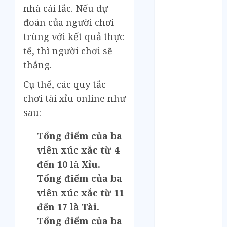
Tháng 5 2023
nhà cái lắc. Nếu dự
Tháng 4 2023
đoán của người chơi
Tháng 3 2023
trùng với kết quả thực
Tháng 2 2023
tế, thì người chơi sẽ
Tháng 1 2023
thắng.
Tháng 12 2022
Tháng 11 2022
Cụ thể, các quy tắc
Tháng 6 2022
chơi tài xỉu online như
Tháng 5 2022
sau:
Tháng 4 2022
Tháng 3 2022
Tổng điểm của ba
Tháng 2 2022
viên xúc xắc từ 4
Tháng 1 2022
đến 10 là Xỉu.
Tháng 12 2021
Tổng điểm của ba
Tháng 11 2021
Tháng 7 2021
viên xúc xắc từ 11
Tháng 6 2021
đến 17 là Tài.
Tháng 5 2021
Tổng điểm của ba