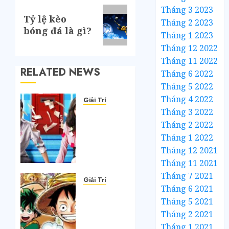
Tháng 3 2023
Tỷ lệ kèo
Tháng 2 2023
bóng đá là gì?
Tháng 1 2023
Tháng 12 2022
Tháng 11 2022
RELATED NEWS
Tháng 6 2022
Tháng 5 2022
Tháng 4 2022
Giải Trí
Tháng 3 2022
5 bộ
phim
Tháng 2 2022
điện
Tháng 1 2022
ảnh
Tháng 12 2021
Thái
Tháng 11 2021
Lan đạt
Tháng 7 2021
doanh
Giải Trí
Tháng 6 2021
thu
Top
Tháng 5 2021
phòng
truyện
Tháng 2 2021
vé kỷ
anime
lục
Isekai
Tháng 1 2021