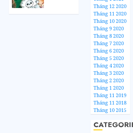
(xuyên
Tháng 12 2020
THÁNG 5
không)
Tháng 11 2020
5, 2026
hay
Tháng 10 2020
0
nhất
Tháng 9 2020
năm
Tháng 8 2020
2026.
Tháng 7 2020
Tháng 6 2020
THÁNG 1
15, 2026
Tháng 5 2020
0
Tháng 4 2020
Tháng 3 2020
Tháng 2 2020
Tháng 1 2020
Tháng 11 2019
Tháng 11 2018
Tháng 10 2015
CATEGORI