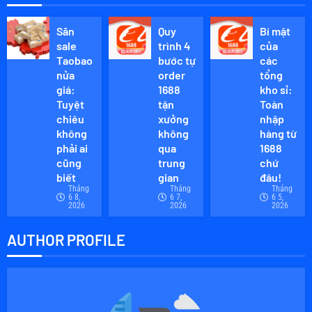
Săn
Quy
Bí mật
sale
trình 4
của
Taobao
bước tự
các
nửa
order
tổng
giá:
1688
kho sỉ:
Tuyệt
tận
Toàn
chiêu
xưởng
nhập
không
không
hàng từ
phải ai
qua
1688
cũng
trung
chứ
biết
gian
đâu!
Tháng
Tháng
Tháng
6 8,
6 7,
6 5,
2026
2026
2026
AUTHOR PROFILE