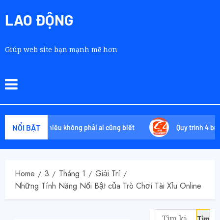
LAO ĐỘNG
Giúp web site bạn mạnh mẽ hơn
NỔI BẬT
á: Tuyệt chiêu không phải ai cũng biết
Quy trình 4 bước tự 
Home
3
Tháng 1
Giải Trí
Những Tính Năng Nổi Bật của Trò Chơi Tài Xỉu Online