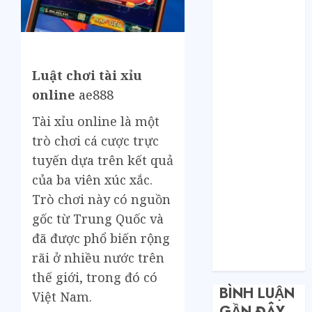
tổng kho sỉ:
Toàn nhập
hàng từ 1688
chứ đâu!
Quy trình từ
Luật chơi tài xỉu
lúc bấm mua
online
ae888
trên Taobao
Tài xỉu online là một
cho đến khi
trò chơi cá cược trực
hàng về tận
tay.
tuyến dựa trên kết quả
Không Biết
của ba viên xúc xắc.
Tiếng Trung
Trò chơi này có nguồn
Có Tự Đặt
gốc từ Trung Quốc và
Hàng Trung
đã được phổ biến rộng
Quốc Được
rãi ở nhiều nước trên
Không?
thế giới, trong đó có
BÌNH LUẬN
Việt Nam.
GẦN ĐÂY