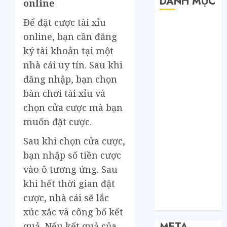
DANH MỤC
online
Để đặt cược tài xỉu
Bất Động Sản
online, bạn cần đăng
Công Nghệ
ký tài khoản tại một
Dịch vụ
nhà cái uy tín. Sau khi
Du Lịch
Giải Trí
đăng nhập, bạn chọn
Giáo Dục
bàn chơi tài xỉu và
Nội Thất
chọn cửa cược mà bạn
Sức Khoẻ
muốn đặt cược.
Tài Chính
Sau khi chọn cửa cược,
Thời Trang
Thực Phẩm –
bạn nhập số tiền cược
Đồ Uống
vào ô tương ứng. Sau
Xe
khi hết thời gian đặt
Xe Cộ
cược, nhà cái sẽ lắc
Y Tế
xúc xắc và công bố kết
META
quả. Nếu kết quả của