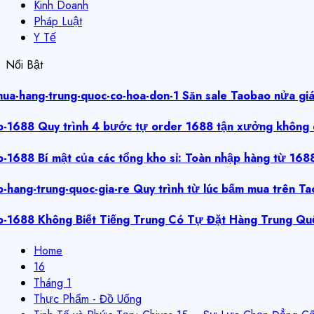
Kinh Doanh
Pháp Luật
Y Tế
Nổi Bật
Săn sale Taobao nửa giá: 
Quy trình 4 bước tự order 1688 tận xưởng không q
Bí mật của các tổng kho sỉ: Toàn nhập hàng từ 1688
Quy trình từ lúc bấm mua trên Taob
Không Biết Tiếng Trung Có Tự Đặt Hàng Trung Qu
Home
16
Tháng 1
Thực Phẩm - Đồ Uống