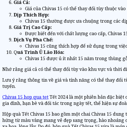
Giá Cả:
Giá của Chivas 15 có thể thay đổi tùy thuộc v
Dịp Thích Hợp:
Chivas 15 thường được ưa chuộng trong các dịp
Giá Trị Cao Cấp:
Được biết đến với chất lượng cao cấp, Chivas 
Dịch Vụ Pha Chế:
Chivas 15 cũng thích hợp để sử dụng trong việc
Q
uá Trình Ủ Lão Hóa:
Chivas 15 được ủ ít nhất 15 năm trong thùng gỗ
Nhớ rằng giá cả có thể thay đổi tùy vào khu vực và thời 
Lưu ý rằng thông tin về giá và tính năng có thể thay đổi 
tuyến.
Chivas 15 hop qua tet
Tết 2024 là một phiên bản đặc biệt 
gia đình, bạn bè và đối tác trong ngày tết, thể hiện sự đoà
Hộp quà Tết Chivas 15 bao gồm một chai Chivas 15 dung t
hứng từ màu vàng mang vẻ đẹp sang trọng, hào nhoáng c
xa hoa, lộng lẫy. Do đó, hộp quà Tết Chivas 15 vừa là món