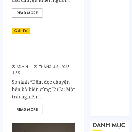
câu chuyện khiến người...
Tháng 1 2021
Tháng 12 2020
READ MORE
Tháng 11 2020
Tháng 10 2020
Tháng 9 2020
Giải Trí
Tháng 8 2020
Tháng 7 2020
Bí mật đêm trên bờ biển
qua những trang văn Eu
Tháng 6 2020
Ja
Tháng 5 2020
ADMIN
THÁNG 4 8, 2025
Tháng 4 2020
0
Tháng 3 2020
So sánh “Đêm đọc chuyện
Tháng 2 2020
bên bờ biển cùng Eu Ja: Một
Tháng 1 2020
trải nghiệm...
Tháng 11 2019
Tháng 11 2018
READ MORE
Tháng 10 2015
DANH MỤC