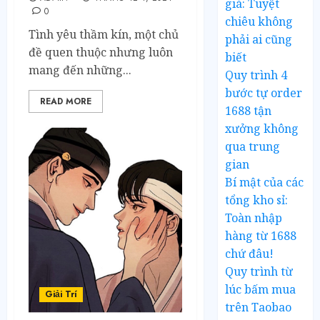
giá: Tuyệt
0
chiêu không
Tình yêu thầm kín, một chủ
phải ai cũng
đề quen thuộc nhưng luôn
biết
mang đến những...
Quy trình 4
bước tự order
READ MORE
1688 tận
xưởng không
qua trung
gian
Bí mật của các
tổng kho sỉ:
Toàn nhập
hàng từ 1688
chứ đâu!
Quy trình từ
lúc bấm mua
Giải Trí
trên Taobao