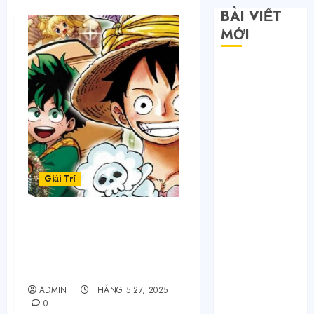
BÀI VIẾT
MỚI
Săn sale
Taobao nửa
giá: Tuyệt
chiêu không
phải ai cũng
biết
Quy trình 4
Giải Trí
bước tự order
1688 tận
HHKungfu Là Gì? Khám
xưởng không
Phá Nền Tảng Xem
qua trung
Anime Trực Tuyến Hàng
gian
Đầu 2025
Bí mật của các
ADMIN
THÁNG 5 27, 2025
tổng kho sỉ:
0