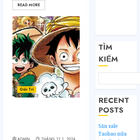
READ MORE
Đăng nhập
RSS bài viết
RSS bình luận
WordPress.org
TÌM
KIẾM
Giải Trí
RECENT
POSTS
Tình Yêu Thầm Kín
MI2MANGA: Khi những
rung động chôn giấu
Săn sale
bỗng hóa lời yêu
Taobao nửa
ADMIN
THÁNG 12 1, 2024