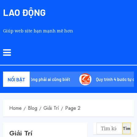
LAO ĐỘNG
Giúp web site bạn mạnh mẽ hơn
NỔI BẬT
chiêu không phải ai cũng biết
Quy trình 4 bước tự order 168
Home
Blog
Giải Trí
Page 2
Giải Trí