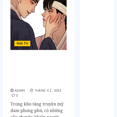
Tháng 4 2023
Tháng 3 2023
Tháng 2 2023
Tháng 1 2023
Tháng 12 2022
Tháng 11 2022
Tháng 6 2022
Giải Trí
Tháng 5 2022
Tháng 4 2022
Tháng 3 2022
Truyện mỹ đam nào có
Tháng 2 2022
plot twist hay nhất ở Dưa
Leo Truyện? Top 5 cú “bẻ
Tháng 1 2022
lái” khiến bạn ngỡ
Tháng 12 2021
ngàng!
Tháng 11 2021
ADMIN
THÁNG 5 2, 2025
Tháng 7 2021
0
Tháng 6 2021
Trong kho tàng truyện mỹ
Tháng 5 2021
đam phong phú, có những
Tháng 2 2021