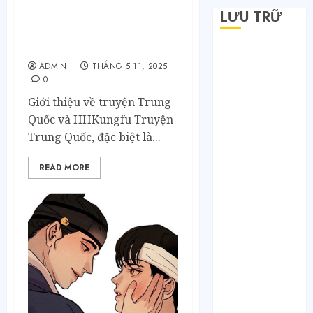
LƯU TRỮ
Khám Phá Các Thể Loại
Truyện Trung Quốc Độc
Đáo Chỉ Có Tại HHKungfu
Tháng 6 2026
ADMIN
THÁNG 5 11, 2025
Tháng 5 2026
0
Tháng 4 2026
Giới thiệu về truyện Trung
Tháng 2 2026
Quốc và HHKungfu Truyện
Tháng 1 2026
Trung Quốc, đặc biệt là...
Tháng 12 2025
Tháng 7 2025
READ MORE
Tháng 6 2025
Tháng 5 2025
Tháng 4 2025
Tháng 3 2025
Tháng 2 2025
Tháng 1 2025
Tháng 12 2024
Tháng 11 2024