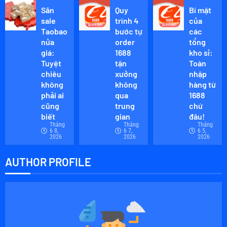
Săn
Quy
Bí mật
sale
trình 4
của
Taobao
bước tự
các
nửa
order
tổng
giá:
1688
kho sỉ:
Tuyệt
tận
Toàn
chiêu
xưởng
nhập
không
không
hàng từ
phải ai
qua
1688
cũng
trung
chứ
biết
gian
đâu!
Tháng
Tháng
Tháng
6 8,
6 7,
6 5,
2026
2026
2026
AUTHOR PROFILE