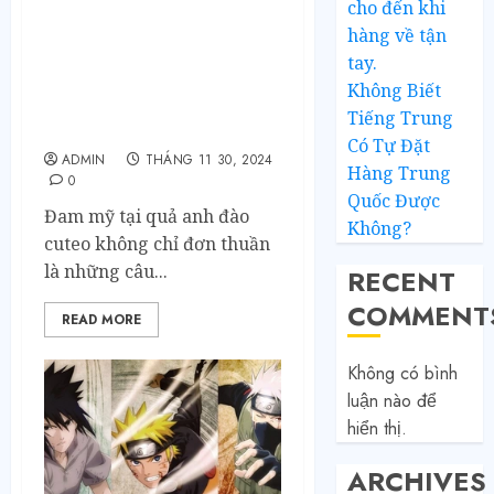
cho đến khi
Những Bộ Đam Mỹ Pha
hàng về tận
Lẫn Yếu Tố Trinh Thám
tay.
Hấp Dẫn: Khi tình yêu
Không Biết
đan xen cùng những vụ
Tiếng Trung
án ly kỳ
Có Tự Đặt
ADMIN
THÁNG 11 30, 2024
Hàng Trung
0
Quốc Được
Đam mỹ tại quả anh đào
Không?
cuteo không chỉ đơn thuần
là những câu...
RECENT
COMMENT
READ MORE
Không có bình
luận nào để
hiển thị.
ARCHIVES