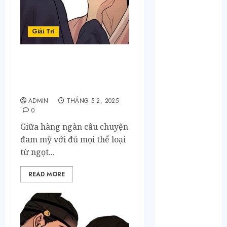
Tháng 10 2024
Tháng 9 2024
Tháng 8 2024
Giải Trí
Tháng 7 2024
Tháng 6 2024
Tháng 5 2024
Top 5 couple mỹ đam
được yêu thích nhất tại
Tháng 4 2024
Quả Anh Đào Cuteo
Tháng 3 2024
ADMIN
THÁNG 5 2, 2025
Tháng 2 2024
0
Tháng 1 2024
Giữa hàng ngàn câu chuyện
Tháng 12 2023
đam mỹ với đủ mọi thể loại
Tháng 11 2023
từ ngọt...
Tháng 10 2023
Tháng 9 2023
READ MORE
Tháng 8 2023
Tháng 7 2023
Tháng 6 2023
Tháng 5 2023