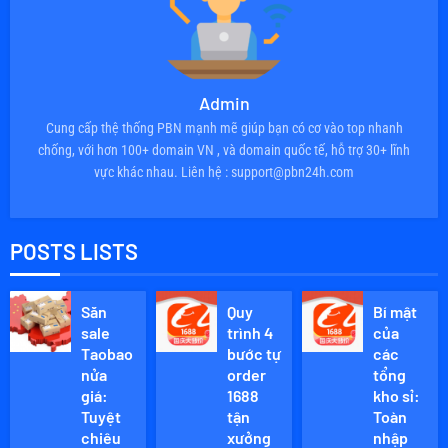
Admin
Cung cấp thệ thống PBN mạnh mẽ giúp bạn có cơ vào top nhanh
chống, với hơn 100+ domain VN , và domain quốc tế, hỗ trợ 30+ lĩnh
vực khác nhau. Liên hệ : support@pbn24h.com
POSTS LISTS
Săn
Quy
Bí mật
sale
trình 4
của
Taobao
bước tự
các
nửa
order
tổng
giá:
1688
kho sỉ:
Tuyệt
tận
Toàn
chiêu
xưởng
nhập