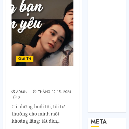
Bất Động Sản
Công Nghệ
Dịch vụ
Du Lịch
Giải Trí
Giáo Dục
Nội Thất
Sức Khoẻ
Giải Trí
Tài Chính
Thời Trang
Phim tình cảm hay xem
Thực Phẩm –
một mình càng thấy buồn
Đồ Uống
ADMIN
THÁNG 12 15, 2024
Xe
0
Xe Cộ
Có những buổi tối, tôi tự
Y Tế
thưởng cho mình một
META
khoảng lặng: tắt đèn,...