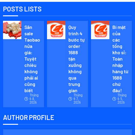
năm
POSTS LISTS
2026.
THÁNG 1
Săn
Quy
Bí mật
15, 2026
sale
trình 4
của
0
Taobao
bước tự
các
nửa
order
tổng
giá:
1688
kho sỉ:
Tuyệt
tận
Toàn
chiêu
xưởng
nhập
không
không
hàng từ
phải ai
qua
1688
cũng
trung
chứ
biết
gian
đâu!
Tháng
Tháng
Tháng
6 8,
6 7,
6 5,
2026
2026
2026
AUTHOR PROFILE