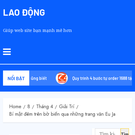
LAO ĐỘNG
Giúp web site bạn mạnh mẽ hơn
NỔI BẬT
 phải ai cũng biết
Quy trình 4 bước tự order 1688 tận xưởng
Home
8
Tháng 4
Giải Trí
Bí mật đêm trên bờ biển qua những trang văn Eu Ja