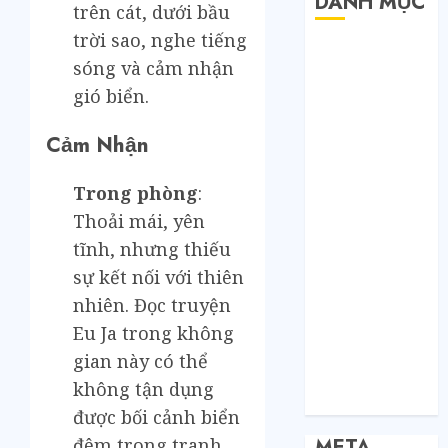
DANH MỤC
trên cát, dưới bầu
trời sao, nghe tiếng
Bất Động Sản
sóng và cảm nhận
Công Nghệ
gió biển.
Dịch vụ
Du Lịch
Cảm Nhận
Giải Trí
Giáo Dục
Trong phòng
:
Nội Thất
Thoải mái, yên
Sức Khoẻ
tĩnh, nhưng thiếu
Tài Chính
sự kết nối với thiên
Thời Trang
Thực Phẩm –
nhiên. Đọc truyện
Đồ Uống
Eu Ja trong không
Xe
gian này có thể
Xe Cộ
không tận dụng
Y Tế
được bối cảnh biển
đêm trong tranh.
META