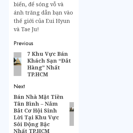
biển, để sóng vỗ và
ánh trăng dẫn bạn vào
thế giới của Eui Hyun
và Tae Ju!
Previous
7 Khu Vực Bán
Khách Sạn “Đắt
Hàng” Nhất
TP.HCM
Next
Bán Nhà Mặt Tiền
Tân Bình – Nắm
Bắt Cơ Hội Sinh
Lời Tại Khu Vực
Sôi Động Bậc
Nhất TP.HCM