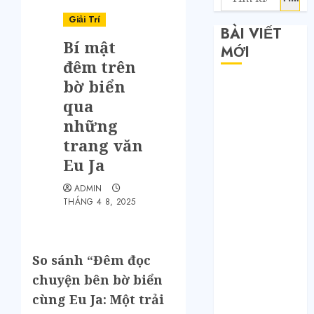
Giải Trí
BÀI VIẾT
Bí mật
MỚI
đêm trên
bờ biển
Săn sale
qua
Taobao nửa
giá: Tuyệt
những
chiêu không
trang văn
phải ai cũng
Eu Ja
biết
ADMIN
Quy trình 4
THÁNG 4 8, 2025
bước tự order
1688 tận
xưởng không
So sánh “Đêm đọc
qua trung
chuyện bên bờ biển
gian
Bí mật của các
cùng Eu Ja: Một trải