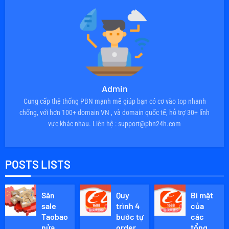
Admin
Cung cấp thệ thống PBN mạnh mẽ giúp bạn có cơ vào top nhanh
chống, với hơn 100+ domain VN , và domain quốc tế, hỗ trợ 30+ lĩnh
vực khác nhau. Liên hệ : support@pbn24h.com
POSTS LISTS
Săn
Quy
Bí mật
sale
trình 4
của
Taobao
bước tự
các
nửa
order
tổng