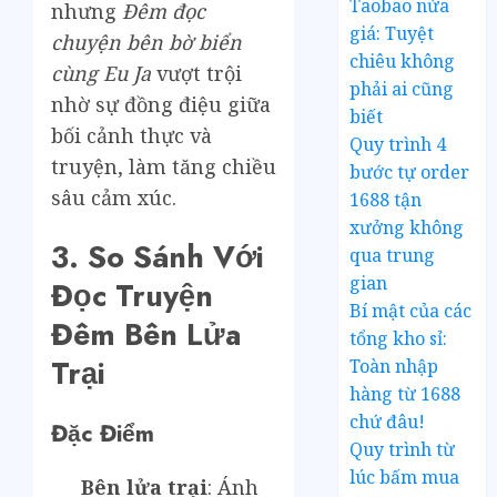
Taobao nửa
nhưng
Đêm đọc
giá: Tuyệt
chuyện bên bờ biển
chiêu không
cùng Eu Ja
vượt trội
phải ai cũng
nhờ sự đồng điệu giữa
biết
bối cảnh thực và
Quy trình 4
truyện, làm tăng chiều
bước tự order
sâu cảm xúc.
1688 tận
xưởng không
3. So Sánh Với
qua trung
gian
Đọc Truyện
Bí mật của các
Đêm Bên Lửa
tổng kho sỉ:
Trại
Toàn nhập
hàng từ 1688
chứ đâu!
Đặc Điểm
Quy trình từ
lúc bấm mua
Bên lửa trại
: Ánh