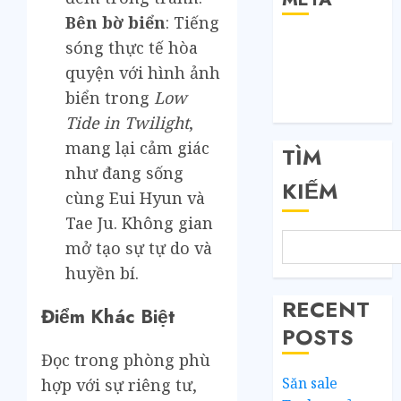
Bên bờ biển
: Tiếng
Đăng nhập
sóng thực tế hòa
RSS bài viết
quyện với hình ảnh
RSS bình luận
biển trong
Low
WordPress.org
Tide in Twilight
,
mang lại cảm giác
TÌM
như đang sống
KIẾM
cùng Eui Hyun và
Tae Ju. Không gian
mở tạo sự tự do và
huyền bí.
RECENT
Điểm Khác Biệt
POSTS
Đọc trong phòng phù
Săn sale
hợp với sự riêng tư,