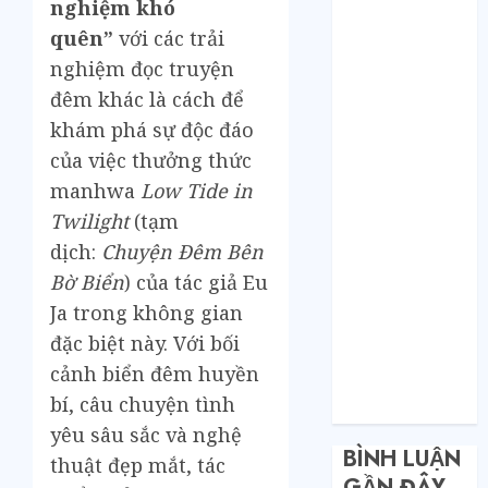
tổng kho sỉ:
nghiệm khó
Toàn nhập
quên”
với các trải
hàng từ 1688
nghiệm đọc truyện
chứ đâu!
đêm khác là cách để
Quy trình từ
khám phá sự độc đáo
lúc bấm mua
của việc thưởng thức
trên Taobao
manhwa
Low Tide in
cho đến khi
hàng về tận
Twilight
(tạm
tay.
dịch:
Chuyện Đêm Bên
Không Biết
Bờ Biển
) của tác giả Eu
Tiếng Trung
Ja trong không gian
Có Tự Đặt
đặc biệt này. Với bối
Hàng Trung
cảnh biển đêm huyền
Quốc Được
bí, câu chuyện tình
Không?
yêu sâu sắc và nghệ
BÌNH LUẬN
thuật đẹp mắt, tác
GẦN ĐÂY