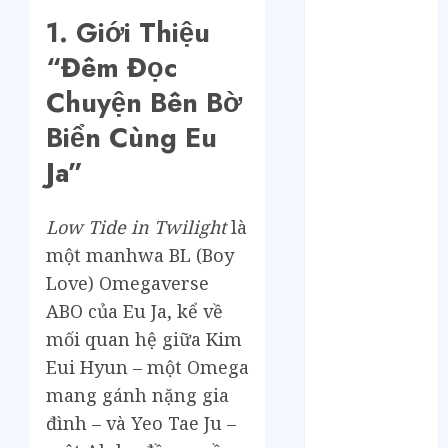
Tháng 11 2024
1. Giới Thiệu
Tháng 10 2024
Tháng 9 2024
“Đêm Đọc
Tháng 8 2024
Chuyện Bên Bờ
Tháng 7 2024
Tháng 6 2024
Biển Cùng Eu
Tháng 5 2024
Ja”
Tháng 4 2024
Tháng 3 2024
Low Tide in Twilight
là
Tháng 2 2024
Tháng 1 2024
một manhwa BL (Boy
Tháng 12 2023
Love) Omegaverse
Tháng 11 2023
ABO của Eu Ja, kể về
Tháng 10 2023
mối quan hệ giữa Kim
Tháng 9 2023
Eui Hyun – một Omega
Tháng 8 2023
mang gánh nặng gia
Tháng 7 2023
đình – và Yeo Tae Ju –
Tháng 6 2023