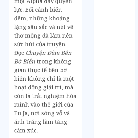
một Alpha đầy quyền
Tháng 5 2023
Tháng 4 2023
lực. Bối cảnh biển
Tháng 3 2023
đêm, những khoảng
Tháng 2 2023
lặng sâu sắc và nét vẽ
Tháng 1 2023
thơ mộng đã làm nên
Tháng 12 2022
sức hút của truyện.
Tháng 11 2022
Đọc
Chuyện Đêm Bên
Tháng 6 2022
Bờ Biển
trong không
Tháng 5 2022
gian thực tế bên bờ
Tháng 4 2022
Tháng 3 2022
biển không chỉ là một
Tháng 2 2022
hoạt động giải trí, mà
Tháng 1 2022
còn là trải nghiệm hòa
Tháng 12 2021
mình vào thế giới của
Tháng 11 2021
Eu Ja, nơi sóng vỗ và
Tháng 7 2021
ánh trăng làm tăng
Tháng 6 2021
cảm xúc.
Tháng 5 2021