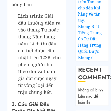
trên Taobao
bóng bàn.
cho đến khi
hàng về tận
Lịch trình
: Giải
tay.
đấu thường diễn ra
Không Biết
vào tháng Tư hoặc
Tiếng Trung
tháng Năm hàng
Có Tự Đặt
năm. Lịch thi đấu
Hàng Trung
chi tiết được cập
Quốc Được
nhật trên 123B, cho
Không?
phép người chơi
RECENT
theo dõi và tham
COMMENT
gia đặt cược ngay
từ vòng loại đến
Không có bình
trận chung kết.
luận nào để
hiển thị.
3. Các Giải Đấu
Quốc Gia Nổi Bật