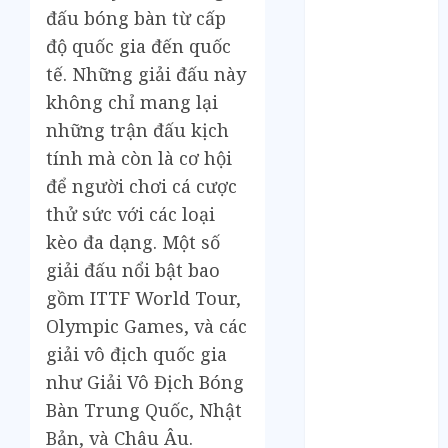
Tháng 11 2024
đấu bóng bàn từ cấp
Tháng 10 2024
độ quốc gia đến quốc
Tháng 9 2024
tế. Những giải đấu này
Tháng 8 2024
Tháng 7 2024
không chỉ mang lại
Tháng 6 2024
những trận đấu kịch
Tháng 5 2024
tính mà còn là cơ hội
Tháng 4 2024
để người chơi cá cược
Tháng 3 2024
thử sức với các loại
Tháng 2 2024
kèo đa dạng. Một số
Tháng 1 2024
giải đấu nổi bật bao
Tháng 12 2023
gồm ITTF World Tour,
Tháng 11 2023
Olympic Games, và các
Tháng 10 2023
Tháng 9 2023
giải vô địch quốc gia
Tháng 8 2023
như Giải Vô Địch Bóng
Tháng 7 2023
Bàn Trung Quốc, Nhật
Tháng 6 2023
Bản, và Châu Âu.