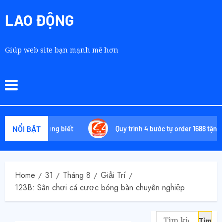
LAO ĐỘNG
Giúp web site bạn mạnh mẽ hơn
NỔI BẬT
hải ai cũng biết
Quy trình 4 bước tự order 1688 tận xưởng k
Home
31
Tháng 8
Giải Trí
123B: Sân chơi cá cược bóng bàn chuyên nghiệp