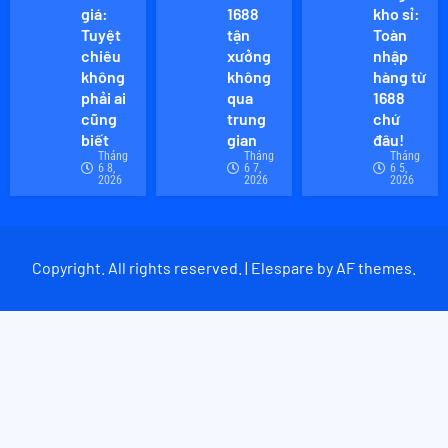
giá:
1688
kho sỉ:
Tuyệt
tận
Toàn
chiêu
xưởng
nhập
không
không
hàng từ
phải ai
qua
1688
cũng
trung
chứ
biết
gian
đâu!
Tháng
Tháng
Tháng
6 8,
6 7,
6 5,
2026
2026
2026
Copyright. All rights reserved. | Elespare by AF themes.