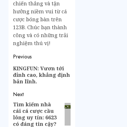
chiến thắng và tận
hưởng niềm vui từ cá
cược bóng bàn trên
123B. Chúc bạn thành
công và có những trải
nghiệm thú vị!
Previous
KINGFUN: Vươn tới
đỉnh cao, khẳng định
bản lĩnh.
Next
Tìm kiếm nhà
cái cá cược cầu
lông uy tín: 6623
có đáng tin cậy?