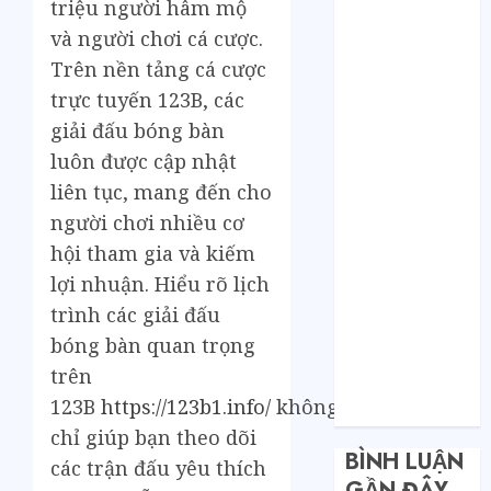
tổng kho sỉ:
triệu người hâm mộ
Toàn nhập
và người chơi cá cược.
hàng từ 1688
Trên nền tảng cá cược
chứ đâu!
trực tuyến 123B, các
Quy trình từ
giải đấu bóng bàn
lúc bấm mua
luôn được cập nhật
trên Taobao
liên tục, mang đến cho
cho đến khi
hàng về tận
người chơi nhiều cơ
tay.
hội tham gia và kiếm
Không Biết
lợi nhuận. Hiểu rõ lịch
Tiếng Trung
trình các giải đấu
Có Tự Đặt
bóng bàn quan trọng
Hàng Trung
trên
Quốc Được
123B
https://123b1.info/
không
Không?
chỉ giúp bạn theo dõi
BÌNH LUẬN
các trận đấu yêu thích
GẦN ĐÂY