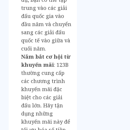
trung vào các giải
đấu quốc gia vào
đầu năm và chuyển
sang các giải đấu
quốc tế vào giữa và
cuối năm.
Nắm bắt cơ hội từ
khuyến mãi
: 123B
thường cung cấp
các chương trình
khuyến mãi đặc
biệt cho các giải
đấu lớn. Hãy tận
dụng những
khuyến mãi này để
tối ưu hóa số tiền