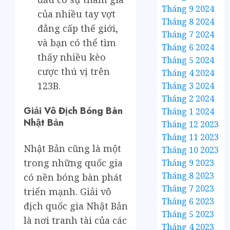
Tháng 9 2024
của nhiều tay vợt
Tháng 8 2024
đẳng cấp thế giới,
Tháng 7 2024
và bạn có thể tìm
Tháng 6 2024
thấy nhiều kèo
Tháng 5 2024
cược thú vị trên
Tháng 4 2024
123B.
Tháng 3 2024
Tháng 2 2024
Giải Vô Địch Bóng Bàn
Tháng 1 2024
Nhật Bản
Tháng 12 2023
Tháng 11 2023
Nhật Bản cũng là một
Tháng 10 2023
trong những quốc gia
Tháng 9 2023
Tháng 8 2023
có nền bóng bàn phát
Tháng 7 2023
triển mạnh. Giải vô
Tháng 6 2023
địch quốc gia Nhật Bản
Tháng 5 2023
là nơi tranh tài của các
Tháng 4 2023