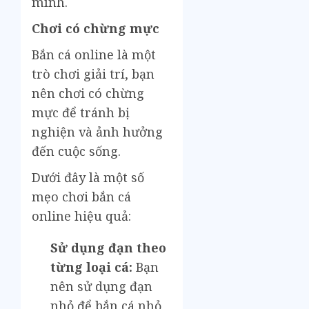
mình.
Chơi có chừng mực
Bắn cá online là một
trò chơi giải trí, bạn
nên chơi có chừng
mực để tránh bị
nghiện và ảnh hưởng
đến cuộc sống.
Dưới đây là một số
mẹo chơi bắn cá
online hiệu quả:
Sử dụng đạn theo
từng loại cá:
Bạn
nên sử dụng đạn
nhỏ để bắn cá nhỏ