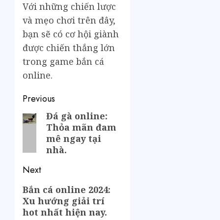
Với những chiến lược
và mẹo chơi trên đây,
bạn sẽ có cơ hội giành
được chiến thắng lớn
trong game bắn cá
online.
Previous
Đá gà online:
Thỏa mãn đam
mê ngay tại
nhà.
Next
Bắn cá online 2024:
Xu hướng giải trí
hot nhất hiện nay.