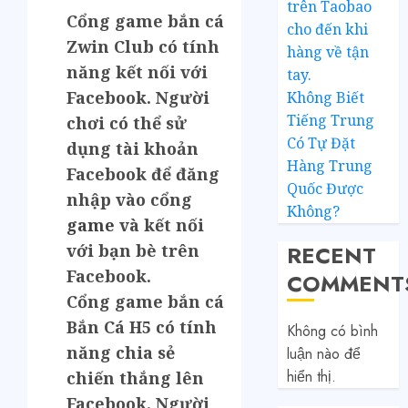
trên Taobao
Cổng game bắn cá
cho đến khi
Zwin Club có tính
hàng về tận
năng kết nối với
tay.
Facebook. Người
Không Biết
Tiếng Trung
chơi có thể sử
Có Tự Đặt
dụng tài khoản
Hàng Trung
Facebook để đăng
Quốc Được
nhập vào cổng
Không?
game
và kết nối
RECENT
với bạn bè trên
Facebook.
COMMENT
Cổng game bắn cá
Bắn Cá H5 có tính
Không có bình
năng chia sẻ
luận nào để
hiển thị.
chiến thắng lên
Facebook. Người