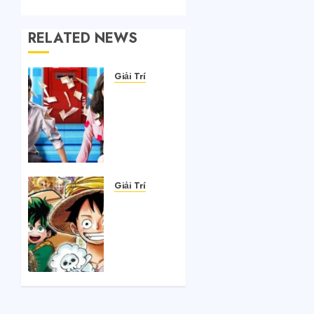
RELATED NEWS
Giải Trí
5 bộ
phim
điện
ảnh
Thái
Lan đạt
doanh
Giải Trí
thu
Top
phòng
truyện
vé kỷ
anime
lục
Isekai
(xuyên
THÁNG 5
không)
5, 2026
hay
0
nhất