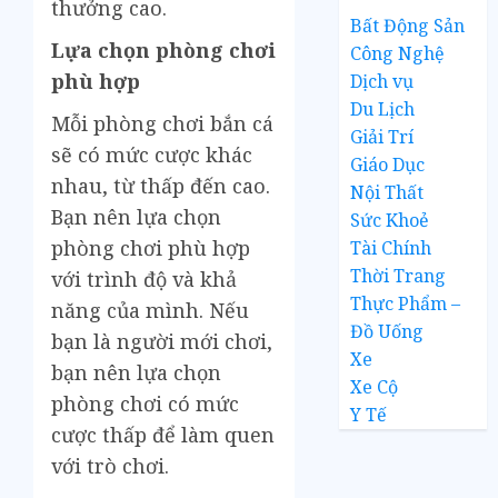
thưởng cao.
Bất Động Sản
Lựa chọn phòng chơi
Công Nghệ
phù hợp
Dịch vụ
Du Lịch
Mỗi phòng chơi bắn cá
Giải Trí
sẽ có mức cược khác
Giáo Dục
nhau, từ thấp đến cao.
Nội Thất
Bạn nên lựa chọn
Sức Khoẻ
phòng chơi phù hợp
Tài Chính
Thời Trang
với trình độ và khả
Thực Phẩm –
năng của mình. Nếu
Đồ Uống
bạn là người mới chơi,
Xe
bạn nên lựa chọn
Xe Cộ
phòng chơi có mức
Y Tế
cược thấp để làm quen
với trò chơi.