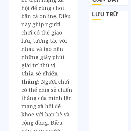
hội để cùng chơi
LƯU TRỮ
bắn cá online. Điều
này giúp người
Tháng 6 2026
chơi có thể giao
Tháng 5 2026
lưu, tương tác với
Tháng 4 2026
nhau và tạo nên
Tháng 2 2026
những giây phút
Tháng 1 2026
giải trí thú vị.
Tháng 12 2025
Tháng 7 2025
Chia sẻ chiến
Tháng 6 2025
thắng:
Người chơi
Tháng 5 2025
có thể chia sẻ chiến
Tháng 4 2025
thắng của mình lên
Tháng 3 2025
mạng xã hội để
Tháng 2 2025
khoe với bạn bè và
Tháng 1 2025
cộng đồng. Điều
Tháng 12 2024
này giúp người