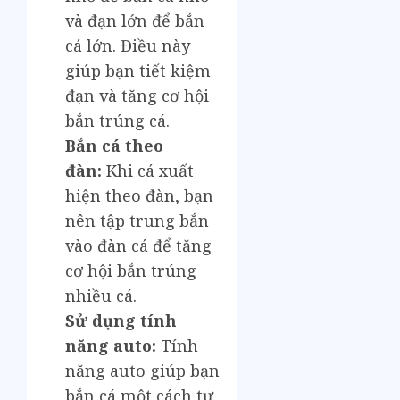
và đạn lớn để bắn
cá lớn. Điều này
giúp bạn tiết kiệm
đạn và tăng cơ hội
bắn trúng cá.
Bắn cá theo
đàn:
Khi cá xuất
hiện theo đàn, bạn
nên tập trung bắn
vào đàn cá để tăng
cơ hội bắn trúng
nhiều cá.
Sử dụng tính
năng auto:
Tính
năng auto giúp bạn
bắn cá một cách tự