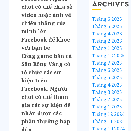
ARCHIVES
chơi có thể chia sẻ
video hoặc ảnh về
Tháng 6 2026
chiến thắng của
Tháng 5 2026
mình lên
Tháng 4 2026
Facebook để khoe
Tháng 2 2026
với bạn bè.
Tháng 1 2026
Tháng 12 2025
Cổng game bắn cá
Tháng 7 2025
Săn Rồng Vàng có
Tháng 6 2025
tổ chức các sự
Tháng 5 2025
kiện trên
Tháng 4 2025
Facebook. Người
Tháng 3 2025
chơi có thể tham
Tháng 2 2025
gia các sự kiện để
Tháng 1 2025
nhận được các
Tháng 12 2024
phần thưởng hấp
Tháng 11 2024
Tháng 10 2024
dẫn.