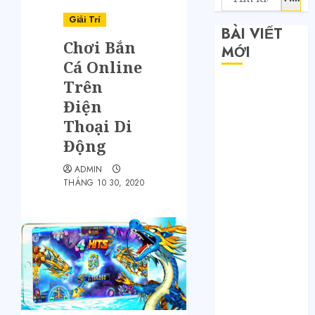
Giải Trí
BÀI VIẾT
Chơi Bắn
MỚI
Cá Online
Trên
Săn sale
Điện
Taobao nửa
giá: Tuyệt
Thoại Di
chiêu không
Động
phải ai cũng
ADMIN
biết
THÁNG 10 30, 2020
Quy trình 4
bước tự order
1688 tận
xưởng không
qua trung
gian
Bí mật của các