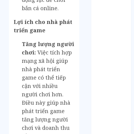
Tháng 5 2023
bắn cá online.
Tháng 4 2023
Tháng 3 2023
Lợi ích cho nhà phát
Tháng 2 2023
triển game
Tháng 1 2023
Tháng 12 2022
Tăng lượng người
Tháng 11 2022
chơi:
Việc tích hợp
Tháng 6 2022
mạng xã hội giúp
Tháng 5 2022
Tháng 4 2022
nhà phát triển
Tháng 3 2022
game có thể tiếp
Tháng 2 2022
cận với nhiều
Tháng 1 2022
người chơi hơn.
Tháng 12 2021
Điều này giúp nhà
Tháng 11 2021
phát triển game
Tháng 7 2021
tăng lượng người
Tháng 6 2021
chơi và doanh thu
Tháng 5 2021