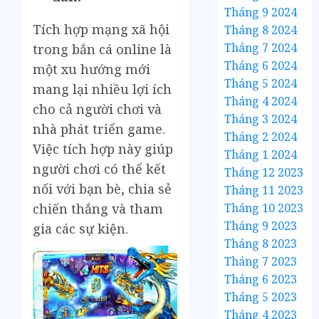
Tháng 9 2024
Tích hợp mạng xã hội
Tháng 8 2024
Tháng 7 2024
trong bắn cá online là
Tháng 6 2024
một xu hướng mới
Tháng 5 2024
mang lại nhiều lợi ích
Tháng 4 2024
cho cả người chơi và
Tháng 3 2024
nhà phát triển game.
Tháng 2 2024
Việc tích hợp này giúp
Tháng 1 2024
người chơi có thể kết
Tháng 12 2023
nối với bạn bè, chia sẻ
Tháng 11 2023
Tháng 10 2023
chiến thắng và tham
Tháng 9 2023
gia các sự kiện.
Tháng 8 2023
Tháng 7 2023
Tháng 6 2023
Tháng 5 2023
Tháng 4 2023