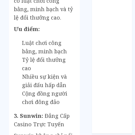
có luật chơi công
Tháng 5 2021
bằng, minh bạch và tỷ
Tháng 2 2021
Tháng 1 2021
lệ đổi thưởng cao.
Tháng 12 2020
Ưu điểm:
Tháng 11 2020
Tháng 10 2020
Luật chơi công
Tháng 9 2020
bằng, minh bạch
Tháng 8 2020
Tỷ lệ đổi thưởng
Tháng 7 2020
cao
Tháng 6 2020
Nhiều sự kiện và
Tháng 5 2020
Tháng 4 2020
giải đấu hấp dẫn
Tháng 3 2020
Cộng đồng người
Tháng 2 2020
chơi đông đảo
Tháng 1 2020
Tháng 11 2019
3. Sunwin:
Đẳng Cấp
Tháng 11 2018
Casino Trực Tuyến
Tháng 10 2015