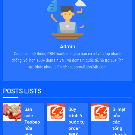
Admin
Cung cấp thệ thống PBN mạnh mẽ giúp bạn có cơ vào top nhanh
chống, với hơn 100+ domain VN , và domain quốc tế, hỗ trợ 30+ lĩnh
vực khác nhau. Liên hệ : support@pbn24h.com
POSTS LISTS
Săn
Quy
Bí mật
sale
trình 4
của
Taobao
bước tự
các
nửa
order
tổng
giá:
1688
kho sỉ: