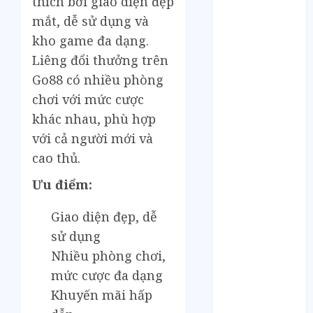
thích bởi giao diện đẹp
Tháng 12 2024
Tháng 11 2024
mắt, dễ sử dụng và
Tháng 10 2024
kho game đa dạng.
Tháng 9 2024
Liêng đổi thưởng trên
Tháng 8 2024
Go88 có nhiều phòng
Tháng 7 2024
chơi với mức cược
Tháng 6 2024
khác nhau, phù hợp
Tháng 5 2024
với cả người mới và
Tháng 4 2024
cao thủ.
Tháng 3 2024
Tháng 2 2024
Ưu điểm:
Tháng 1 2024
Tháng 12 2023
Giao diện đẹp, dễ
Tháng 11 2023
sử dụng
Tháng 10 2023
Nhiều phòng chơi,
Tháng 9 2023
mức cược đa dạng
Tháng 8 2023
Khuyến mãi hấp
Tháng 7 2023