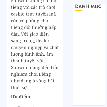
Sunwin không chỉ nổi
DANH MỤC
tiếng với các trò chơi
casino trực tuyến mà
Bất Động Sản
còn có phòng chơi
Công Nghệ
Liêng đổi thưởng hấp
Dịch vụ
dẫn. Với giao diện
Du Lịch
sang trọng, dealer
Giải Trí
chuyên nghiệp và chất
Giáo Dục
lượng hình ảnh, âm
Nội Thất
Sức Khoẻ
thanh tuyệt vời,
Tài Chính
Sunwin mang đến trải
Thời Trang
nghiệm chơi Liêng
Thực Phẩm –
như đang ở sòng bài
Đồ Uống
thực sự.
Xe
Xe Cộ
Ưu điểm:
Y Tế