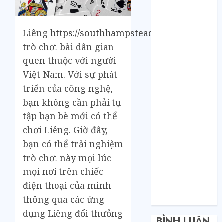
Bí mật của các
tổng kho sỉ:
Toàn nhập
Liêng
https://southhampsteadtennis.net/
là
hàng từ 1688
trò chơi bài dân gian
chứ đâu!
quen thuộc với người
Quy trình từ
Việt Nam. Với sự phát
lúc bấm mua
trên Taobao
triển của công nghệ,
cho đến khi
bạn không cần phải tụ
hàng về tận
tập bạn bè mới có thể
tay.
chơi Liêng. Giờ đây,
Không Biết
bạn có thể trải nghiệm
Tiếng Trung
trò chơi này mọi lúc
Có Tự Đặt
mọi nơi trên chiếc
Hàng Trung
điện thoại của mình
Quốc Được
thông qua các ứng
Không?
dụng Liêng đổi thưởng
BÌNH LUẬN