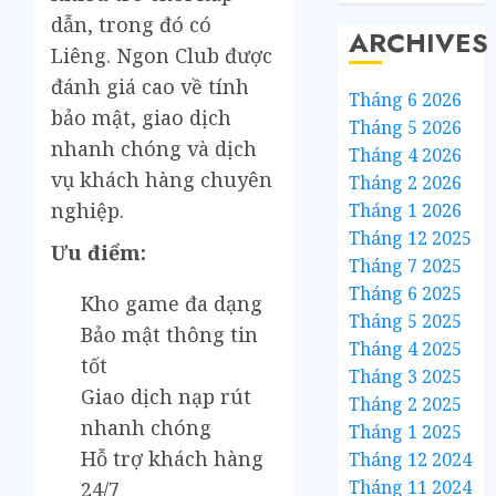
dẫn, trong đó có
ARCHIVES
Liêng. Ngon Club được
đánh giá cao về tính
Tháng 6 2026
bảo mật, giao dịch
Tháng 5 2026
nhanh chóng và dịch
Tháng 4 2026
vụ khách hàng chuyên
Tháng 2 2026
nghiệp.
Tháng 1 2026
Tháng 12 2025
Ưu điểm:
Tháng 7 2025
Tháng 6 2025
Kho game đa dạng
Tháng 5 2025
Bảo mật thông tin
Tháng 4 2025
tốt
Tháng 3 2025
Giao dịch nạp rút
Tháng 2 2025
nhanh chóng
Tháng 1 2025
Hỗ trợ khách hàng
Tháng 12 2024
Tháng 11 2024
24/7