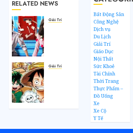
RELATED NEWS
Bất Động Sản
Giải Trí
Công Nghệ
5 bộ
Dịch vụ
phim
Du Lịch
điện
Giải Trí
ảnh
Giáo Dục
Thái
Nội Thất
Lan đạt
Sức Khoẻ
doanh
Giải Trí
thu
Tài Chính
Top
phòng
truyện
Thời Trang
vé kỷ
anime
Thực Phẩm –
lục
Isekai
Đồ Uống
(xuyên
Xe
THÁNG 5
không)
5, 2026
Xe Cộ
hay
0
Y Tế
nhất
năm
2026.