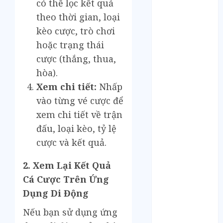
Tháng 6 2023
có thể lọc kết quả
Tháng 5 2023
theo thời gian, loại
Tháng 4 2023
kèo cược, trò chơi
Tháng 3 2023
hoặc trạng thái
Tháng 2 2023
cược (thắng, thua,
Tháng 1 2023
hòa).
Tháng 12 2022
Xem chi tiết:
Nhấp
Tháng 11 2022
vào từng vé cược để
Tháng 6 2022
Tháng 5 2022
xem chi tiết về trận
Tháng 4 2022
đấu, loại kèo, tỷ lệ
Tháng 3 2022
cược và kết quả.
Tháng 2 2022
Tháng 1 2022
2. Xem Lại Kết Quả
Tháng 12 2021
Cá Cược Trên Ứng
Tháng 11 2021
Dụng Di Động
Tháng 7 2021
Nếu bạn sử dụng ứng
Tháng 6 2021