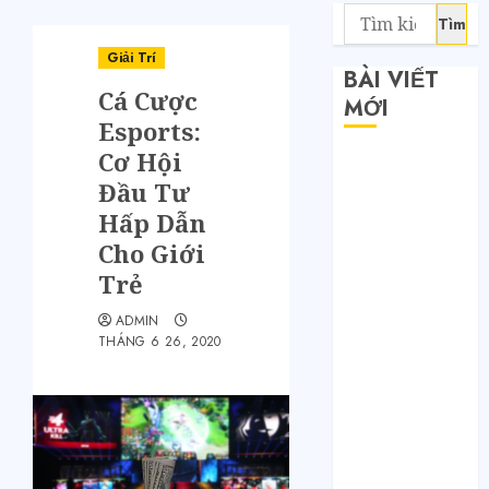
Giải Trí
BÀI VIẾT
Cá Cược
MỚI
Esports:
Cơ Hội
Săn sale
Đầu Tư
Taobao nửa
giá: Tuyệt
Hấp Dẫn
chiêu không
Cho Giới
phải ai cũng
Trẻ
biết
ADMIN
Quy trình 4
THÁNG 6 26, 2020
bước tự order
1688 tận
xưởng không
qua trung
gian