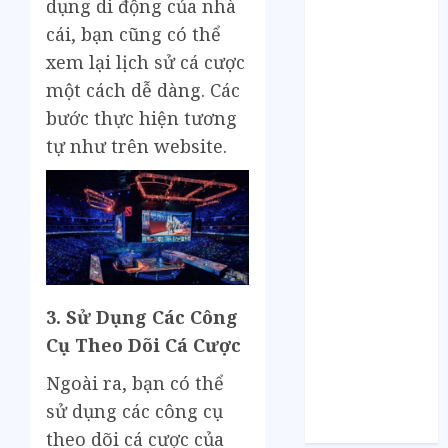
Tháng 5 2021
dụng di động của nhà
Tháng 2 2021
cái, bạn cũng có thể
Tháng 1 2021
xem lại lịch sử cá cược
Tháng 12 2020
một cách dễ dàng. Các
Tháng 11 2020
bước thực hiện tương
Tháng 10 2020
tự như trên website.
Tháng 9 2020
Tháng 8 2020
Tháng 7 2020
Tháng 6 2020
Tháng 5 2020
Tháng 4 2020
Tháng 3 2020
3. Sử Dụng Các Công
Tháng 2 2020
Cụ Theo Dõi Cá Cược
Tháng 1 2020
Tháng 11 2019
Ngoài ra, bạn có thể
Tháng 11 2018
sử dụng các công cụ
Tháng 10 2015
theo dõi cá cược của