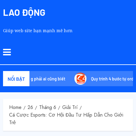
LAO ĐỘNG
Giúp web site bạn mạnh mẽ hơn
NỔI BẬT
chiêu không phải ai cũng biết
Quy trình 4 bước tự order 168
Home
26
Tháng 6
Giải Trí
Cá Cược Esports: Cơ Hội Đầu Tư Hấp Dẫn Cho Giới
Trẻ