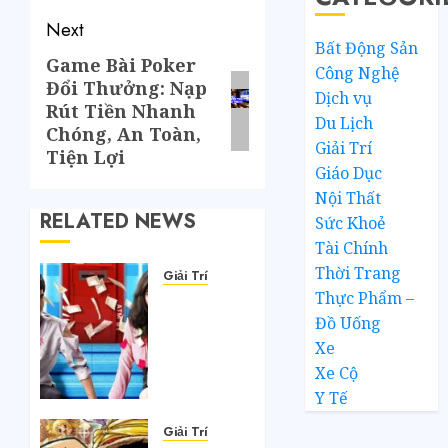
Next
Bất Động Sản
Game Bài Poker
Công Nghệ
Đổi Thưởng: Nạp
Dịch vụ
Rút Tiền Nhanh
Du Lịch
Chóng, An Toàn,
Giải Trí
Tiện Lợi
Giáo Dục
Nội Thất
RELATED NEWS
Sức Khoẻ
Tài Chính
Thời Trang
Giải Trí
Thực Phẩm –
5 bộ
Đồ Uống
phim
điện
Xe
ảnh
Xe Cộ
Thái
Y Tế
Lan đạt
doanh
Giải Trí