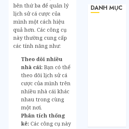
bên thứ ba để quản lý
DANH MỤC
lịch sử cá cược của
mình một cách hiệu
Bất Động Sản
quả hơn. Các công cụ
Công Nghệ
Dịch vụ
này thường cung cấp
Du Lịch
các tính năng như:
Giải Trí
Giáo Dục
Theo dõi nhiều
Nội Thất
nhà cái:
Bạn có thể
Sức Khoẻ
theo dõi lịch sử cá
Tài Chính
cược của mình trên
Thời Trang
nhiều nhà cái khác
Thực Phẩm –
nhau trong cùng
Đồ Uống
một nơi.
Xe
Phân tích thống
Xe Cộ
Y Tế
kê:
Các công cụ này