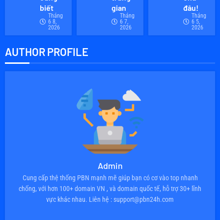
biết
gian
đâu!
Tháng
Tháng
Tháng
6 8,
6 7,
6 5,
2026
2026
2026
AUTHOR PROFILE
Admin
Cung cấp thệ thống PBN mạnh mẽ giúp bạn có cơ vào top nhanh
chống, với hơn 100+ domain VN , và domain quốc tế, hỗ trợ 30+ lĩnh
vực khác nhau. Liên hệ : support@pbn24h.com