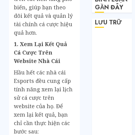
GẦN ĐÂY
biến, giúp bạn theo
dõi kết quả và quản lý
LƯU TRỮ
tài chính cá cược hiệu
quả hơn.
Tháng 6 2026
1. Xem Lại Kết Quả
Tháng 5 2026
Cá Cược Trên
Tháng 4 2026
Tháng 2 2026
Website Nhà Cái
Tháng 1 2026
Hầu hết các nhà cái
Tháng 12 2025
Esports đều cung cấp
Tháng 7 2025
tính năng xem lại lịch
Tháng 6 2025
sử cá cược trên
Tháng 5 2025
Tháng 4 2025
website của họ. Để
Tháng 3 2025
xem lại kết quả, bạn
Tháng 2 2025
chỉ cần thực hiện các
Tháng 1 2025
bước sau: