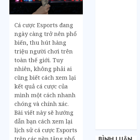
Bí mật của các
tổng kho sỉ:
Toàn nhập
hàng từ 1688
Cá cược Esports đang
chứ đâu!
ngày càng trở nên phổ
Quy trình từ
biến, thu hút hàng
lúc bấm mua
triệu người chơi trên
trên Taobao
toàn thế giới. Tuy
cho đến khi
nhiên, không phải ai
hàng về tận
cũng biết cách xem lại
tay.
kết quả cá cược của
Không Biết
Tiếng Trung
mình một cách nhanh
Có Tự Đặt
chóng và chính xác.
Hàng Trung
Bài viết này sẽ hướng
Quốc Được
dẫn bạn cách xem lại
Không?
lịch sử cá cược Esports
BÌNH LUẬN
trên các nền tảng phổ