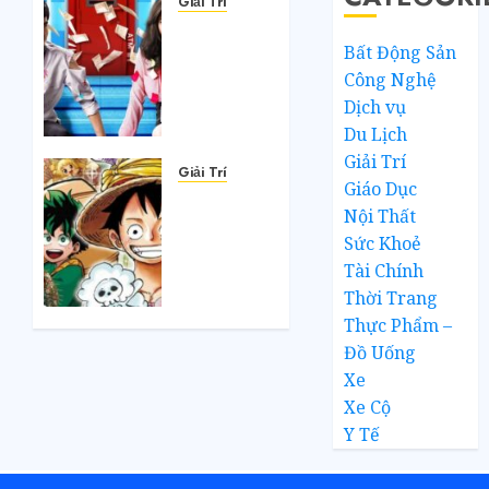
Giải Trí
5 bộ
Bất Động Sản
phim
điện
Công Nghệ
ảnh
Dịch vụ
Thái
Du Lịch
Lan đạt
Giải Trí
doanh
Giải Trí
Giáo Dục
thu
Top
Nội Thất
phòng
truyện
Sức Khoẻ
vé kỷ
anime
lục
Tài Chính
Isekai
(xuyên
Thời Trang
THÁNG 5
không)
Thực Phẩm –
5, 2026
hay
Đồ Uống
0
nhất
Xe
năm
Xe Cộ
2026.
Y Tế
THÁNG 1
15, 2026