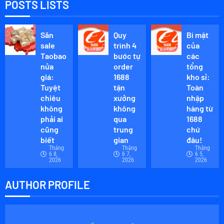
POSTS LISTS
0
Săn
Quy
Bí mật
sale
trình 4
của
Taobao
bước tự
các
nửa
order
tổng
giá:
1688
kho sỉ:
Tuyệt
tận
Toàn
chiêu
xưởng
nhập
không
không
hàng từ
phải ai
qua
1688
cũng
trung
chứ
biết
gian
đâu!
Tháng
Tháng
Tháng
6 8,
6 7,
6 5,
2026
2026
2026
AUTHOR PROFILE