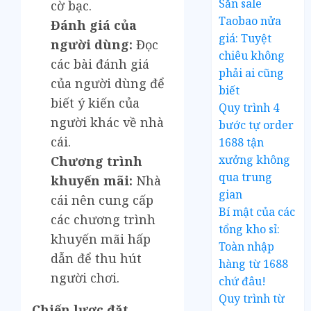
Săn sale
cờ bạc.
Taobao nửa
Đánh giá của
giá: Tuyệt
người dùng:
Đọc
chiêu không
các bài đánh giá
phải ai cũng
của người dùng để
biết
biết ý kiến ​​của
Quy trình 4
người khác về nhà
bước tự order
cái.
1688 tận
xưởng không
Chương trình
qua trung
khuyến mãi:
Nhà
gian
cái nên cung cấp
Bí mật của các
các chương trình
tổng kho sỉ:
khuyến mãi hấp
Toàn nhập
dẫn để thu hút
hàng từ 1688
người chơi.
chứ đâu!
Quy trình từ
Chiến lược đặt