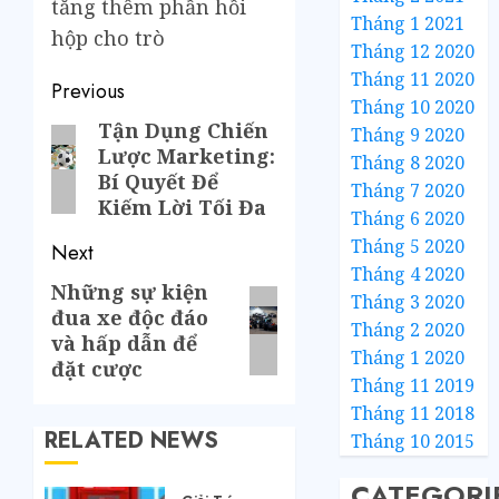
tăng thêm phần hồi
Tháng 1 2021
hộp cho trò
Tháng 12 2020
Tháng 11 2020
Previous
Tháng 10 2020
Tận Dụng Chiến
Tháng 9 2020
Lược Marketing:
Tháng 8 2020
Bí Quyết Để
Tháng 7 2020
Kiếm Lời Tối Đa
Tháng 6 2020
Tháng 5 2020
Next
Tháng 4 2020
Những sự kiện
Tháng 3 2020
đua xe độc đáo
Tháng 2 2020
và hấp dẫn để
Tháng 1 2020
đặt cược
Tháng 11 2019
Tháng 11 2018
RELATED NEWS
Tháng 10 2015
CATEGORI