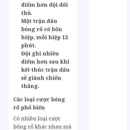
Tháng 6 2023
điểm hơn đội đối
Tháng 5 2023
thủ.
Tháng 4 2023
Một trận đấu
Tháng 3 2023
bóng rổ có bốn
Tháng 2 2023
hiệp, mỗi hiệp 12
Tháng 1 2023
Tháng 12 2022
phút.
Tháng 11 2022
Đội ghi nhiều
Tháng 6 2022
điểm hơn sau khi
Tháng 5 2022
kết thúc trận đấu
Tháng 4 2022
sẽ giành chiến
Tháng 3 2022
thắng.
Tháng 2 2022
Tháng 1 2022
Các loại cược bóng
Tháng 12 2021
rổ phổ biến
Tháng 11 2021
Tháng 7 2021
Có nhiều loại cược
Tháng 6 2021
bóng rổ khác nhau mà