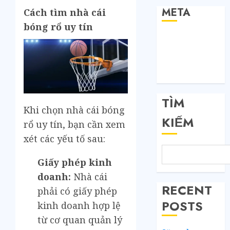
META
Cách tìm nhà cái
bóng rổ uy tín
Đăng nhập
RSS bài viết
RSS bình luận
WordPress.org
TÌM
Khi chọn nhà cái bóng
KIẾM
rổ uy tín, bạn cần xem
xét các yếu tố sau:
Giấy phép kinh
doanh:
Nhà cái
RECENT
phải có giấy phép
POSTS
kinh doanh hợp lệ
từ cơ quan quản lý