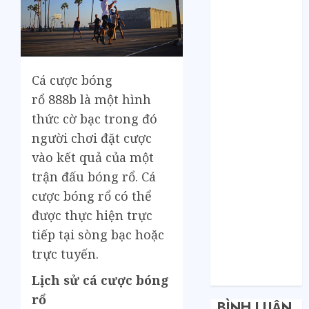
Bí mật của các
tổng kho sỉ:
Toàn nhập
hàng từ 1688
chứ đâu!
Cá cược bóng
Quy trình từ
rổ
888b
là một hình
lúc bấm mua
thức cờ bạc trong đó
trên Taobao
người chơi đặt cược
cho đến khi
hàng về tận
vào kết quả của một
tay.
trận đấu bóng rổ. Cá
Không Biết
cược bóng rổ có thể
Tiếng Trung
được thực hiện trực
Có Tự Đặt
tiếp tại sòng bạc hoặc
Hàng Trung
trực tuyến.
Quốc Được
Không?
Lịch sử cá cược bóng
rổ
BÌNH LUẬN