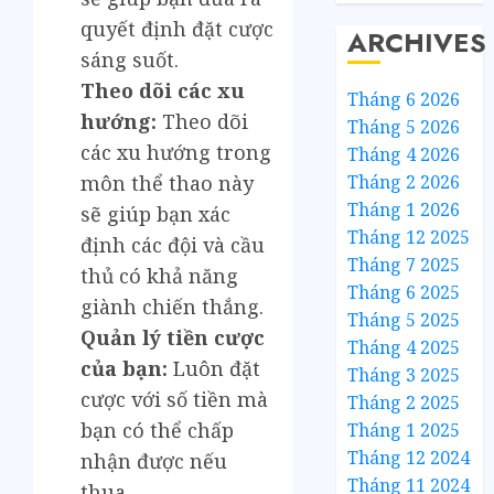
quyết định đặt cược
ARCHIVES
sáng suốt.
Theo dõi các xu
Tháng 6 2026
hướng:
Theo dõi
Tháng 5 2026
các xu hướng trong
Tháng 4 2026
Tháng 2 2026
môn thể thao này
Tháng 1 2026
sẽ giúp bạn xác
Tháng 12 2025
định các đội và cầu
Tháng 7 2025
thủ có khả năng
Tháng 6 2025
giành chiến thắng.
Tháng 5 2025
Quản lý tiền cược
Tháng 4 2025
của bạn:
Luôn đặt
Tháng 3 2025
cược với số tiền mà
Tháng 2 2025
bạn có thể chấp
Tháng 1 2025
Tháng 12 2024
nhận được nếu
Tháng 11 2024
thua.