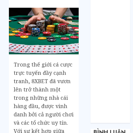
Bí mật của các
tổng kho sỉ:
Toàn nhập
hàng từ 1688
chứ đâu!
Quy trình từ
lúc bấm mua
trên Taobao
cho đến khi
Trong thế giới cá cược
hàng về tận
trực tuyến đầy cạnh
tay.
tranh, 8XBET đã vươn
Không Biết
lên trở thành một
Tiếng Trung
Có Tự Đặt
trong những nhà cái
Hàng Trung
hàng đầu, được vinh
Quốc Được
danh bởi cả người chơi
Không?
và các tổ chức uy tín.
Với sự kết hợp giữa
BÌNH LUẬN