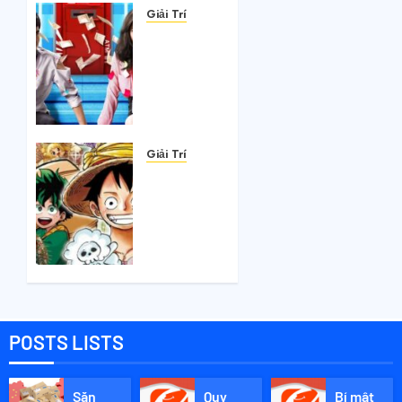
Giải Trí
5 bộ
phim
điện
ảnh
Thái
Lan đạt
doanh
Giải Trí
thu
Top
phòng
truyện
vé kỷ
anime
lục
Isekai
(xuyên
THÁNG 5
không)
5, 2026
hay
0
nhất
năm
POSTS LISTS
2026.
THÁNG 1
Săn
Quy
Bí mật