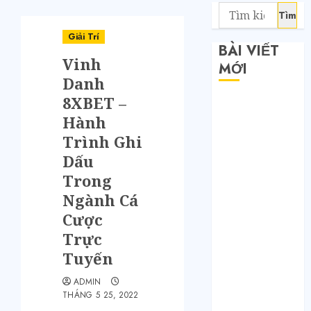
Giải Trí
BÀI VIẾT
Vinh
MỚI
Danh
8XBET –
Săn sale
Hành
Taobao nửa
giá: Tuyệt
Trình Ghi
chiêu không
Dấu
phải ai cũng
Trong
biết
Ngành Cá
Quy trình 4
Cược
bước tự order
Trực
1688 tận
Tuyến
xưởng không
qua trung
ADMIN
gian
THÁNG 5 25, 2022