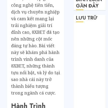
công nghệ tiên tiến,
GẦN ĐÂY
dịch vụ chuyên nghiệp
LƯU TRỮ
và cam kết mang lại
trải nghiệm giải trí
Tháng 6 2026
đỉnh cao, 8XBET đã tạo
Tháng 5 2026
nên những cột mốc
Tháng 4 2026
đáng tự hào. Bài viết
Tháng 2 2026
này sẽ khám phá hành
Tháng 1 2026
trình vinh danh của
Tháng 12 2025
8XBET, những thành
Tháng 7 2025
Tháng 6 2025
tựu nổi bật, và lý do tại
Tháng 5 2025
sao nhà cái này trở
Tháng 4 2025
thành biểu tượng
Tháng 3 2025
trong ngành cá cược.
Tháng 2 2025
Tháng 1 2025
Hành Trình