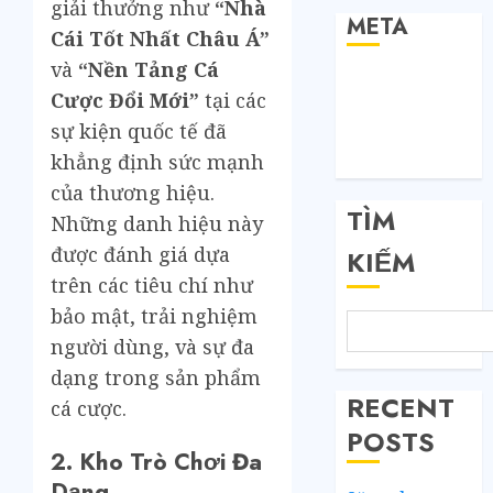
giải thưởng như
“Nhà
META
Cái Tốt Nhất Châu Á”
và
“Nền Tảng Cá
Đăng nhập
Cược Đổi Mới”
tại các
RSS bài viết
sự kiện quốc tế đã
RSS bình luận
khẳng định sức mạnh
WordPress.org
của thương hiệu.
TÌM
Những danh hiệu này
được đánh giá dựa
KIẾM
trên các tiêu chí như
bảo mật, trải nghiệm
người dùng, và sự đa
dạng trong sản phẩm
RECENT
cá cược.
POSTS
2.
Kho Trò Chơi Đa
Dạng