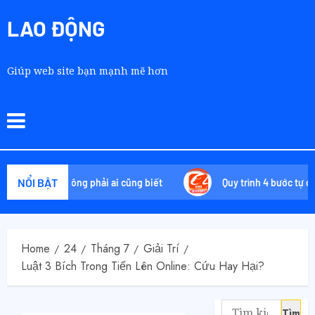
LAO ĐỘNG
Giúp web site bạn mạnh mẽ hơn
NỔI BẬT
t chiêu không phải ai cũng biết
Quy trình 4 bước tự order 1
Home
24
Tháng 7
Giải Trí
Luật 3 Bích Trong Tiến Lên Online: Cứu Hay Hại?