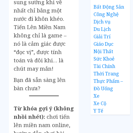
sung sướng khi về
Bất Động Sản
nhất chỉ bằng một
Công Nghệ
nước đi khôn khéo.
Dịch vụ
Tiến Lên Miền Nam
Du Lịch
không chỉ là game –
Giải Trí
nó là cảm giác được
Giáo Dục
Nội Thất
“đọc vị”, được tính
Sức Khoẻ
toán và đôi khi… là
Tài Chính
chút may mắn!
Thời Trang
Bạn đã sẵn sàng lên
Thực Phẩm –
bàn chưa?
Đồ Uống
Xe
Xe Cộ
Từ khóa gợi ý (không
Y Tế
nhồi nhét):
chơi tiến
lên miền nam online,