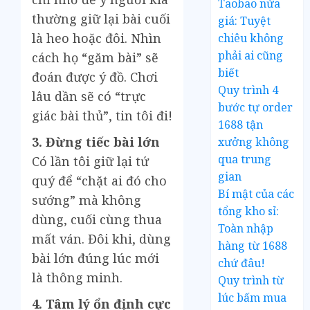
Taobao nửa
thường giữ lại bài cuối
giá: Tuyệt
là heo hoặc đôi. Nhìn
chiêu không
phải ai cũng
cách họ “găm bài” sẽ
biết
đoán được ý đồ. Chơi
Quy trình 4
lâu dần sẽ có “trực
bước tự order
giác bài thủ”, tin tôi đi!
1688 tận
3. Đừng tiếc bài lớn
xưởng không
qua trung
Có lần tôi giữ lại tứ
gian
quý để “chặt ai đó cho
Bí mật của các
sướng” mà không
tổng kho sỉ:
dùng, cuối cùng thua
Toàn nhập
mất ván. Đôi khi, dùng
hàng từ 1688
bài lớn đúng lúc mới
chứ đâu!
là thông minh.
Quy trình từ
lúc bấm mua
4. Tâm lý ổn định cực