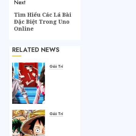
Next
Tìm Hiểu Các Lá Bài
Đặc Biệt Trong Uno
Online
RELATED NEWS
Giải Trí
5 bộ
phim
điện
ảnh
Thái
Lan đạt
doanh
Giải Trí
thu
Top
phòng
truyện
vé kỷ
anime