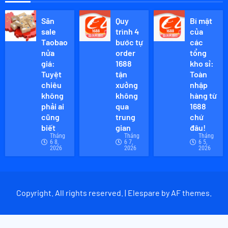
Săn
Quy
Bí mật
sale
trình 4
của
Taobao
bước tự
các
nửa
order
tổng
giá:
1688
kho sỉ:
Tuyệt
tận
Toàn
chiêu
xưởng
nhập
không
không
hàng từ
phải ai
qua
1688
cũng
trung
chứ
biết
gian
đâu!
Tháng
Tháng
Tháng
6 8,
6 7,
6 5,
2026
2026
2026
Copyright. All rights reserved. | Elespare by AF themes.