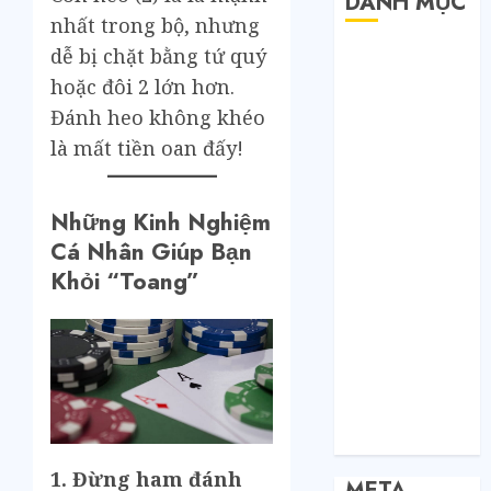
DANH MỤC
nhất trong bộ, nhưng
dễ bị chặt bằng tứ quý
Bất Động Sản
Công Nghệ
hoặc đôi 2 lớn hơn.
Dịch vụ
Đánh heo không khéo
Du Lịch
là mất tiền oan đấy!
Giải Trí
Giáo Dục
Những Kinh Nghiệm
Nội Thất
Cá Nhân Giúp Bạn
Sức Khoẻ
Tài Chính
Khỏi “Toang”
Thời Trang
Thực Phẩm –
Đồ Uống
Xe
Xe Cộ
Y Tế
1. Đừng ham đánh
META