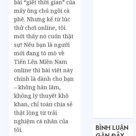
tổng kho sỉ:
bài “giết thời gian” của
Toàn nhập
mấy ông chú ngồi cà
hàng từ 1688
phê. Nhưng kể từ lúc
chứ đâu!
thử chơi online, tôi
Quy trình từ
mới thấy nó cuốn thật
lúc bấm mua
sự! Nếu bạn là người
trên Taobao
mới đang tò mò về
cho đến khi
hàng về tận
Tiến Lên Miền Nam
tay.
online thì bài viết này
Không Biết
chính là dành cho bạn
Tiếng Trung
– không hàn lâm,
Có Tự Đặt
không lý thuyết khô
Hàng Trung
khan, chỉ toàn chia sẻ
Quốc Được
thật lòng từ trải
Không?
nghiệm cá nhân của
BÌNH LUẬN
tôi.
GẦN ĐÂY