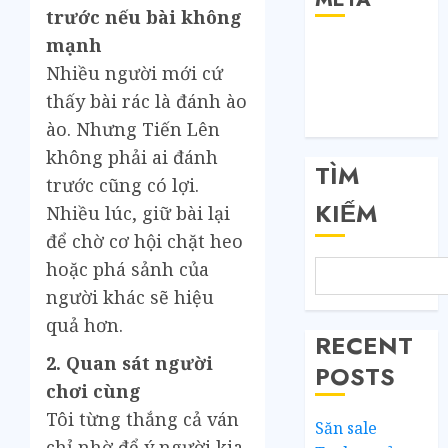
trước nếu bài không
mạnh
Đăng nhập
Nhiều người mới cứ
RSS bài viết
RSS bình luận
thấy bài rác là đánh ào
WordPress.org
ào. Nhưng Tiến Lên
không phải ai đánh
TÌM
trước cũng có lợi.
KIẾM
Nhiều lúc, giữ bài lại
để chờ cơ hội chặt heo
hoặc phá sảnh của
người khác sẽ hiệu
quả hơn.
RECENT
2. Quan sát người
POSTS
chơi cùng
Tôi từng thắng cả ván
Săn sale
chỉ nhờ để ý người kia