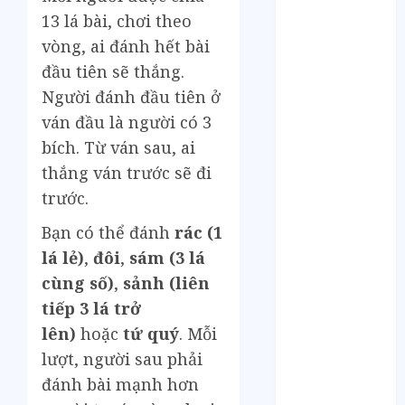
Tháng 5 2023
13 lá bài, chơi theo
Tháng 4 2023
vòng, ai đánh hết bài
Tháng 3 2023
Tháng 2 2023
đầu tiên sẽ thắng.
Tháng 1 2023
Người đánh đầu tiên ở
Tháng 12 2022
ván đầu là người có 3
Tháng 11 2022
bích. Từ ván sau, ai
Tháng 6 2022
thắng ván trước sẽ đi
Tháng 5 2022
trước.
Tháng 4 2022
Tháng 3 2022
Bạn có thể đánh
rác (1
Tháng 2 2022
lá lẻ)
,
đôi
,
sám (3 lá
Tháng 1 2022
cùng số)
,
sảnh (liên
Tháng 12 2021
tiếp 3 lá trở
Tháng 11 2021
lên)
hoặc
tứ quý
. Mỗi
Tháng 7 2021
lượt, người sau phải
Tháng 6 2021
đánh bài mạnh hơn
Tháng 5 2021