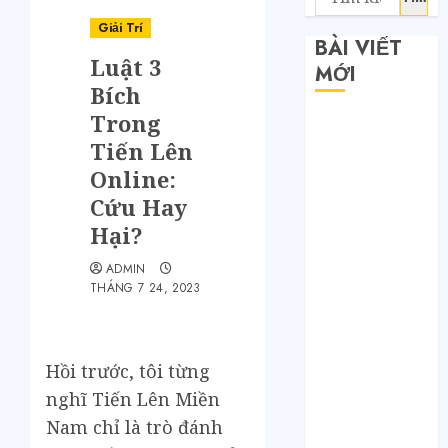
Giải Trí
BÀI VIẾT
Luật 3
MỚI
Bích
Trong
Săn sale
Tiến Lên
Taobao nửa
giá: Tuyệt
Online:
chiêu không
Cứu Hay
phải ai cũng
Hại?
biết
ADMIN
Quy trình 4
THÁNG 7 24, 2023
bước tự order
1688 tận
xưởng không
Hồi trước, tôi từng
qua trung
nghĩ Tiến Lên Miền
gian
Bí mật của các
Nam chỉ là trò đánh