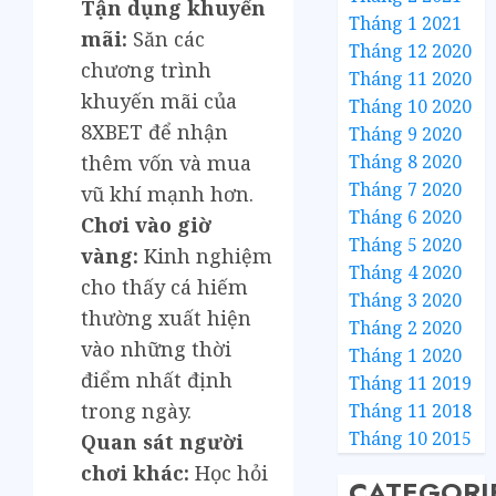
Tận dụng khuyến
Tháng 1 2021
mãi:
Săn các
Tháng 12 2020
chương trình
Tháng 11 2020
khuyến mãi của
Tháng 10 2020
8XBET để nhận
Tháng 9 2020
Tháng 8 2020
thêm vốn và mua
Tháng 7 2020
vũ khí mạnh hơn.
Tháng 6 2020
Chơi vào giờ
Tháng 5 2020
vàng:
Kinh nghiệm
Tháng 4 2020
cho thấy cá hiếm
Tháng 3 2020
thường xuất hiện
Tháng 2 2020
vào những thời
Tháng 1 2020
điểm nhất định
Tháng 11 2019
trong ngày.
Tháng 11 2018
Tháng 10 2015
Quan sát người
chơi khác:
Học hỏi
CATEGORI