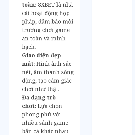
Tháng 12 2024
toàn:
8XBET là nhà
Tháng 11 2024
cái hoạt động hợp
Tháng 10 2024
pháp, đảm bảo môi
Tháng 9 2024
trường chơi game
Tháng 8 2024
Tháng 7 2024
an toàn và minh
Tháng 6 2024
bạch.
Tháng 5 2024
Giao diện đẹp
Tháng 4 2024
mắt:
Hình ảnh sắc
Tháng 3 2024
nét, âm thanh sống
Tháng 2 2024
động, tạo cảm giác
Tháng 1 2024
chơi như thật.
Tháng 12 2023
Đa dạng trò
Tháng 11 2023
chơi:
Lựa chọn
Tháng 10 2023
Tháng 9 2023
phong phú với
Tháng 8 2023
nhiều sảnh game
Tháng 7 2023
bắn cá khác nhau