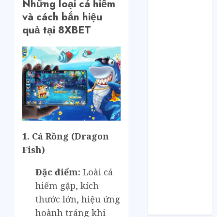
Những loại cá hiếm
Tháng 5 2021
Tháng 2 2021
và cách bắn hiệu
Tháng 1 2021
quả tại 8XBET
Tháng 12 2020
Tháng 11 2020
Tháng 10 2020
Tháng 9 2020
Tháng 8 2020
Tháng 7 2020
Tháng 6 2020
Tháng 5 2020
1. Cá Rồng (Dragon
Tháng 4 2020
Tháng 3 2020
Fish)
Tháng 2 2020
Đặc điểm:
Loài cá
Tháng 1 2020
Tháng 11 2019
hiếm gặp, kích
Tháng 11 2018
thước lớn, hiệu ứng
Tháng 10 2015
hoành tráng khi