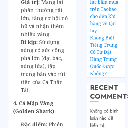
Giá trị:
Mang lại
lúc bấm mua
trên Taobao
phần thưởng rất
cho đến khi
lớn, tăng cơ hội nổ
hàng về tận
hũ và nhận thêm
tay.
nhiều vàng.
Không Biết
Bí kịp:
Sử dụng
Tiếng Trung
súng có sức công
Có Tự Đặt
phá lớn (đại bác,
Hàng Trung
súng lửa), tập
Quốc Được
Không?
trung bắn vào túi
tiền của Cá Thần
RECENT
Tài.
COMMENT
4. Cá Mập Vàng
Không có bình
(Golden Shark)
luận nào để
Đặc điểm:
Phiên
hiển thị.