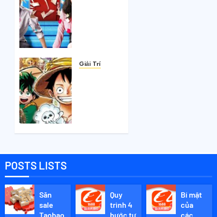
5 bộ
phim
điện
ảnh
Thái
Lan đạt
doanh
Giải Trí
thu
Top
phòng
truyện
vé kỷ
anime
lục
Isekai
(xuyên
THÁNG 5
không)
5, 2026
hay
0
nhất
năm
POSTS LISTS
2026.
THÁNG 1
Săn
Quy
Bí mật
15, 2026
sale
trình 4
của
0
Taobao
bước tự
các