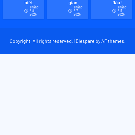
biết
gian
đâu!
Tháng
Tháng
Tháng
6 8,
6 7,
6 5,
2026
2026
2026
Copyright. All rights reserved. | Elespare by AF themes.