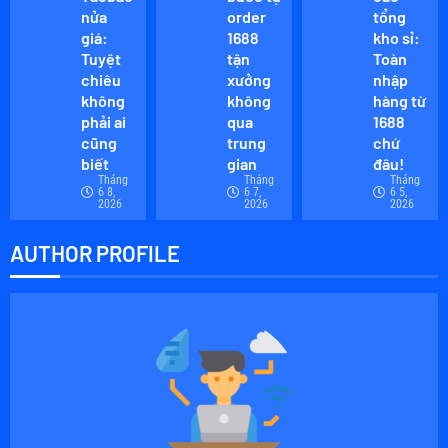
nửa
order
tổng
giá:
1688
kho sỉ:
Tuyệt
tận
Toàn
chiêu
xưởng
nhập
không
không
hàng từ
phải ai
qua
1688
cũng
trung
chứ
biết
gian
đâu!
Tháng
Tháng
Tháng
6 8,
6 7,
6 5,
2026
2026
2026
AUTHOR PROFILE