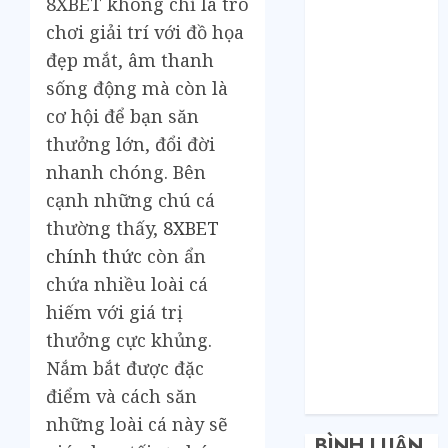
Bí mật của các
8XBET không chỉ là trò
tổng kho sỉ:
chơi giải trí với đồ họa
Toàn nhập
đẹp mắt, âm thanh
hàng từ 1688
sống động mà còn là
chứ đâu!
cơ hội để bạn săn
Quy trình từ
thưởng lớn, đổi đời
lúc bấm mua
nhanh chóng. Bên
trên Taobao
cạnh những chú cá
cho đến khi
hàng về tận
thường thấy,
8XBET
tay.
chính thức
còn ẩn
Không Biết
chứa nhiều loài cá
Tiếng Trung
hiếm với giá trị
Có Tự Đặt
thưởng cực khủng.
Hàng Trung
Nắm bắt được đặc
Quốc Được
điểm và cách săn
Không?
những loài cá này sẽ
BÌNH LUẬN