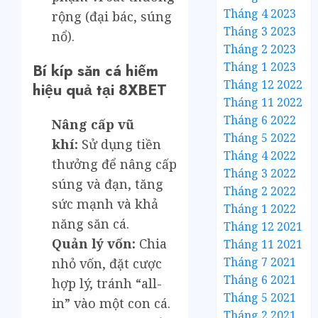
Tháng 4 2023
rộng (đại bác, súng
Tháng 3 2023
nổ).
Tháng 2 2023
Tháng 1 2023
Bí kíp săn cá hiếm
Tháng 12 2022
hiệu quả tại 8XBET
Tháng 11 2022
Tháng 6 2022
Nâng cấp vũ
Tháng 5 2022
khí:
Sử dụng tiền
Tháng 4 2022
thưởng để nâng cấp
Tháng 3 2022
súng và đạn, tăng
Tháng 2 2022
sức mạnh và khả
Tháng 1 2022
năng săn cá.
Tháng 12 2021
Quản lý vốn:
Chia
Tháng 11 2021
Tháng 7 2021
nhỏ vốn, đặt cược
Tháng 6 2021
hợp lý, tránh “all-
Tháng 5 2021
in” vào một con cá.
Tháng 2 2021