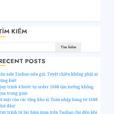
SS bài viết
RSS bình luận
WordPress.org
TÌM KIẾM
Tìm kiếm
RECENT POSTS
Săn sale Taobao nửa giá: Tuyệt chiêu không phải ai
cũng biết
Quy trình 4 bước tự order 1688 tận xưởng không
qua trung gian
Bí mật của các tổng kho sỉ: Toàn nhập hàng từ 1688
chứ đâu!
Quy trình từ lúc bấm mua trên Taobao cho đến khi