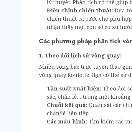
lý thuyết. Phân tích có thể giúp
Điều chỉnh chiến thuật:
Dựa trê
chiến thuật cá cược cho phù hợp
nhận thấy một con số có xu hướ
Các phương pháp phân tích vòn
1. Theo dõi lịch sử vòng quay:
Nhiều sòng bạc trực tuyến (bao g
vòng quay Roulette. Bạn có thể sử d
Tần suất xuất hiện:
Theo dõi số
sắc, chẵn lẻ… trong một khoảng 
Chuỗi kết quả:
Quan sát các chu
chẵn/lẻ liên tiếp.
Các mẫu hình:
Tìm kiếm các mẫu