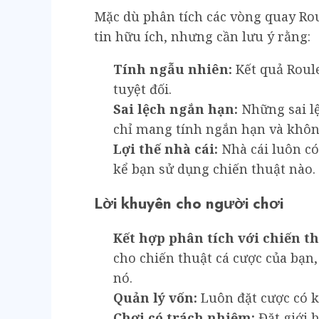
Mặc dù phân tích các vòng quay Rou
tin hữu ích, nhưng cần lưu ý rằng:
Tính ngẫu nhiên:
Kết quả Roule
tuyệt đối.
Sai lệch ngắn hạn:
Những sai lệ
chỉ mang tính ngắn hạn và không
Lợi thế nhà cái:
Nhà cái luôn có 
kể bạn sử dụng chiến thuật nào.
Lời khuyên cho người chơi
Kết hợp phân tích với chiến th
cho chiến thuật cá cược của bạ
nó.
Quản lý vốn:
Luôn đặt cược có k
Chơi có trách nhiệm:
Đặt giới h