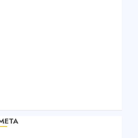
Bất Động Sản
Công Nghệ
Dịch vụ
Du Lịch
iải Trí
Giáo Dục
Nội Thất
Sức Khoẻ
Tài Chính
Thời Trang
Thực Phẩm – Đồ Uống
Xe
Xe Cộ
Y Tế
META
Đăng nhập