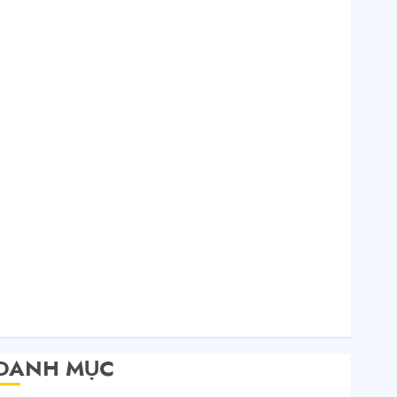
Tháng 12 2020
Tháng 11 2020
Tháng 10 2020
Tháng 9 2020
Tháng 8 2020
Tháng 7 2020
Tháng 6 2020
Tháng 5 2020
Tháng 4 2020
Tháng 3 2020
Tháng 2 2020
Tháng 1 2020
Tháng 11 2019
Tháng 11 2018
Tháng 10 2015
DANH MỤC