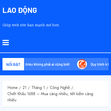
LAO ĐỘNG
Giúp web site bạn mạnh mẽ hơn
NỔI BẬT
á: Tuyệt chiêu không phải ai cũng biết
Quy trình 4 bước tự 
Home
21
Tháng 1
Công Nghệ
Chiết Khấu 1688 – Mua càng nhiều, tiết kiệm càng
nhiều