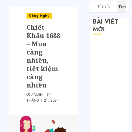
Công Nghệ
BÀI VIẾT
Chiết
MỚI
Khấu 1688
– Mua
Săn sale
càng
Taobao nửa
giá: Tuyệt
nhiều,
chiêu không
tiết kiệm
phải ai cũng
càng
biết
nhiều
Quy trình 4
ADMIN
bước tự order
THÁNG 1 21, 2024
1688 tận
xưởng không
qua trung
gian