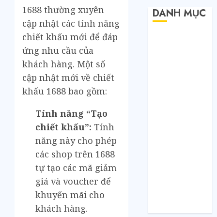
1688 thường xuyên
DANH MỤC
cập nhật các tính năng
chiết khấu mới để đáp
Bất Động Sản
Công Nghệ
ứng nhu cầu của
Dịch vụ
khách hàng. Một số
Du Lịch
cập nhật mới về chiết
Giải Trí
khấu 1688 bao gồm:
Giáo Dục
Nội Thất
Tính năng “Tạo
Sức Khoẻ
chiết khấu”:
Tính
Tài Chính
năng này cho phép
Thời Trang
các shop trên 1688
Thực Phẩm –
tự tạo các mã giảm
Đồ Uống
giá và voucher để
Xe
khuyến mãi cho
Xe Cộ
Y Tế
khách hàng.