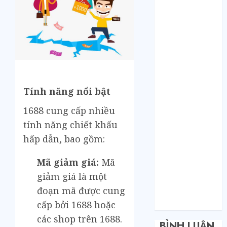
Bí mật của các
tổng kho sỉ:
Toàn nhập
hàng từ 1688
chứ đâu!
Quy trình từ
lúc bấm mua
trên Taobao
Tính năng nổi bật
cho đến khi
1688 cung cấp nhiều
hàng về tận
tính năng chiết khấu
tay.
hấp dẫn, bao gồm:
Không Biết
Tiếng Trung
Mã giảm giá:
Mã
Có Tự Đặt
giảm giá là một
Hàng Trung
đoạn mã được cung
Quốc Được
Không?
cấp bởi 1688 hoặc
các shop trên 1688.
BÌNH LUẬN