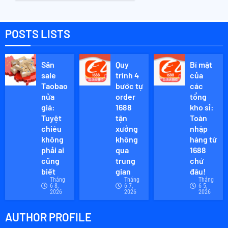
THÁNG 2
“Trợ
2, 2026
Thủ
0
Đắc
POSTS LISTS
Lực”:
Top 10
Đồ Gia
Săn
Quy
Bí mật
Dụng
sale
trình 4
của
Thông
Taobao
bước tự
các
Minh
nửa
order
tổng
giá:
Trên
1688
kho sỉ:
Tuyệt
tận
Toàn
Taobao
chiêu
xưởng
nhập
không
không
hàng từ
THÁNG 2
1, 2026
phải ai
qua
1688
0
cũng
trung
chứ
biết
gian
đâu!
Tháng
Tháng
Tháng
6 8,
6 7,
6 5,
2026
2026
2026
AUTHOR PROFILE