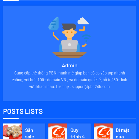
Admin
Cung cấp thệ thống PBN mạnh mẽ giúp bạn có cơ vào top nhanh
chống, với hơn 100+ domain VN , và domain quốc tế, hỗ trợ 30+ lĩnh
vực khác nhau. Liên hệ : support@pbn24h.com
POSTS LISTS
Săn
Quy
Bí mật
sale
trình 4
của