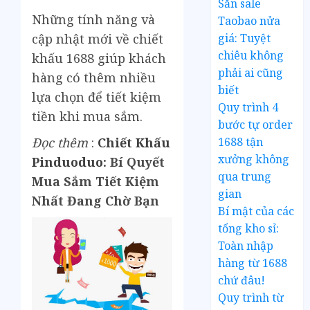
Săn sale
Những tính năng và
Taobao nửa
giá: Tuyệt
cập nhật mới về chiết
chiêu không
khấu 1688 giúp khách
phải ai cũng
hàng có thêm nhiều
biết
lựa chọn để tiết kiệm
Quy trình 4
tiền khi mua sắm.
bước tự order
1688 tận
Đọc thêm
:
Chiết Khấu
xưởng không
Pinduoduo
: Bí Quyết
qua trung
Mua Sắm Tiết Kiệm
gian
Nhất Đang Chờ Bạn
Bí mật của các
tổng kho sỉ:
Toàn nhập
hàng từ 1688
chứ đâu!
Quy trình từ