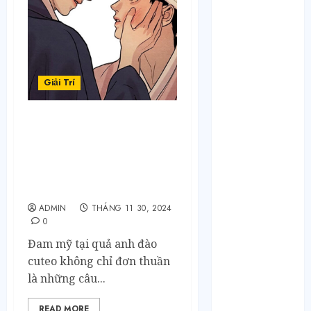
Tháng 4 2023
Tháng 3 2023
Tháng 2 2023
Tháng 1 2023
Tháng 12 2022
Giải Trí
Tháng 11 2022
Tháng 6 2022
Tháng 5 2022
Những Bộ Đam Mỹ Pha
Tháng 4 2022
Lẫn Yếu Tố Trinh Thám
Tháng 3 2022
Hấp Dẫn: Khi tình yêu
đan xen cùng những vụ
Tháng 2 2022
án ly kỳ
Tháng 1 2022
ADMIN
THÁNG 11 30, 2024
Tháng 12 2021
0
Tháng 11 2021
Đam mỹ tại quả anh đào
Tháng 7 2021
cuteo không chỉ đơn thuần
Tháng 6 2021
là những câu...
Tháng 5 2021
Tháng 2 2021
READ MORE