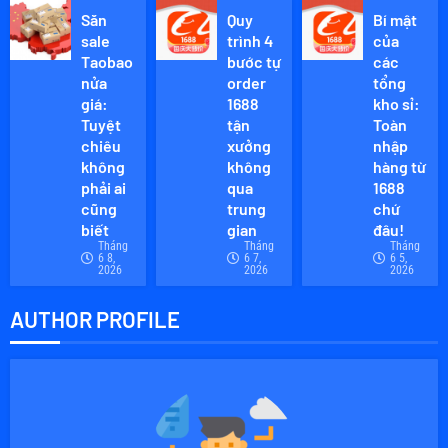
Săn
Quy
Bí mật
sale
trình 4
của
Taobao
bước tự
các
nửa
order
tổng
giá:
1688
kho sỉ:
Tuyệt
tận
Toàn
chiêu
xưởng
nhập
không
không
hàng từ
phải ai
qua
1688
cũng
trung
chứ
biết
gian
đâu!
Tháng
Tháng
Tháng
6 8,
6 7,
6 5,
2026
2026
2026
AUTHOR PROFILE