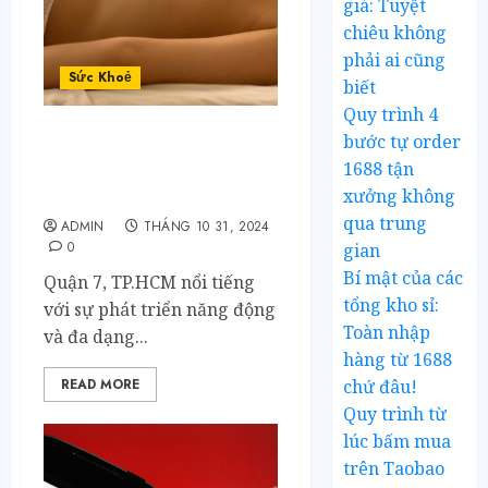
giá: Tuyệt
chiêu không
phải ai cũng
Sức Khoẻ
biết
Quy trình 4
bước tự order
Tìm Hiểu Massage Body
1688 tận
Quận 7 Phù Hợp Mọi Nhu
xưởng không
Cầu Và Đối Tượng
qua trung
ADMIN
THÁNG 10 31, 2024
0
gian
Bí mật của các
Quận 7, TP.HCM nổi tiếng
tổng kho sỉ:
với sự phát triển năng động
Toàn nhập
và đa dạng...
hàng từ 1688
chứ đâu!
READ MORE
Quy trình từ
lúc bấm mua
trên Taobao