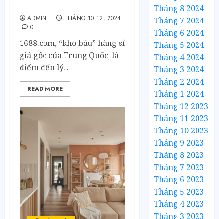
Nguồn Hàng Chất Lượng
Tháng 8 2024
ADMIN
THÁNG 10 12, 2024
Tháng 7 2024
0
Tháng 6 2024
1688.com, “kho báu” hàng sỉ
Tháng 5 2024
giá gốc của Trung Quốc, là
Tháng 4 2024
điểm đến lý...
Tháng 3 2024
Tháng 2 2024
READ MORE
Tháng 1 2024
Tháng 12 2023
Tháng 11 2023
Tháng 10 2023
Tháng 9 2023
Tháng 8 2023
Tháng 7 2023
Tháng 6 2023
Tháng 5 2023
Tháng 4 2023
Tháng 3 2023