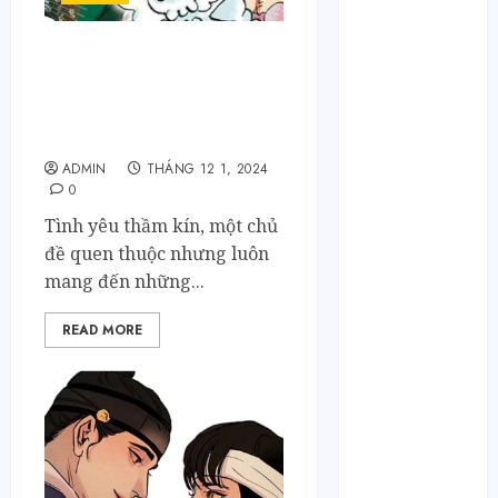
Tháng 10 2024
Tháng 9 2024
Tháng 8 2024
Tình Yêu Thầm Kín
Tháng 7 2024
MI2MANGA: Khi những
Tháng 6 2024
rung động chôn giấu
bỗng hóa lời yêu
Tháng 5 2024
Tháng 4 2024
ADMIN
THÁNG 12 1, 2024
0
Tháng 3 2024
Tháng 2 2024
Tình yêu thầm kín, một chủ
Tháng 1 2024
đề quen thuộc nhưng luôn
Tháng 12 2023
mang đến những...
Tháng 11 2023
READ MORE
Tháng 10 2023
Tháng 9 2023
Tháng 8 2023
Tháng 7 2023
Tháng 6 2023
Tháng 5 2023