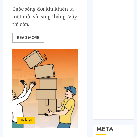
Bất Động Sản
Cuộc sống đôi khi khiến ta
Công Nghệ
mệt mỏi và căng thẳng. Vậy
Dịch vụ
thì còn...
Du Lịch
READ MORE
Giải Trí
Giáo Dục
Nội Thất
Sức Khoẻ
Tài Chính
Thời Trang
Thực Phẩm –
Đồ Uống
Xe
Xe Cộ
Y Tế
Dịch vụ
META