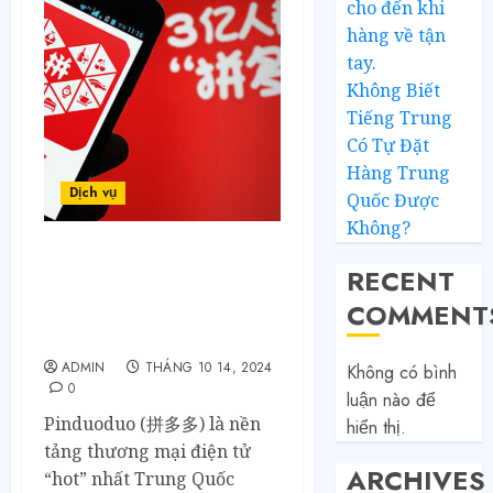
cho đến khi
hàng về tận
tay.
Không Biết
Tiếng Trung
Có Tự Đặt
Hàng Trung
Dịch vụ
Quốc Được
Không?
Order Pinduoduo: “Săn”
RECENT
Deal Giá Rẻ, Mua Hàng
COMMENT
Theo Nhóm Cực Hời
(2024)
ADMIN
THÁNG 10 14, 2024
Không có bình
0
luận nào để
Pinduoduo (拼多多) là nền
hiển thị.
tảng thương mại điện tử
ARCHIVES
“hot” nhất Trung Quốc