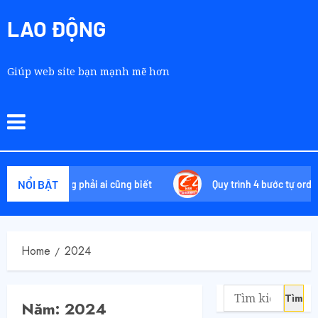
LAO ĐỘNG
Giúp web site bạn mạnh mẽ hơn
NỔI BẬT
iêu không phải ai cũng biết
Quy trình 4 bước tự order 1688 
Home
2024
Năm:
2024