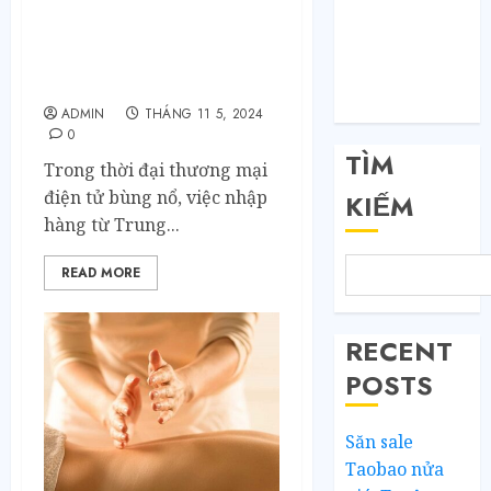
Dịch vụ mua hàng
Đăng nhập
Taobao Gia Huy: Giải
RSS bài viết
pháp nhập hàng Trung
RSS bình luận
Quốc toàn diện
WordPress.org
ADMIN
THÁNG 11 5, 2024
0
TÌM
Trong thời đại thương mại
điện tử bùng nổ, việc nhập
KIẾM
hàng từ Trung...
READ MORE
RECENT
POSTS
Săn sale
Taobao nửa