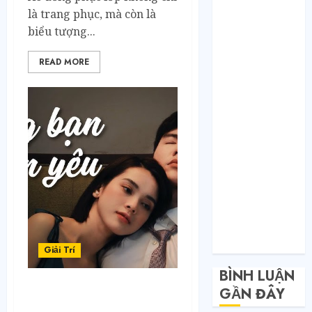
Toàn nhập
là trang phục, mà còn là
hàng từ 1688
biểu tượng...
chứ đâu!
Quy trình từ
READ MORE
lúc bấm mua
trên Taobao
cho đến khi
hàng về tận
tay.
Không Biết
Tiếng Trung
Có Tự Đặt
Hàng Trung
Quốc Được
Không?
Giải Trí
BÌNH LUẬN
GẦN ĐÂY
Phim tình cảm hay xem