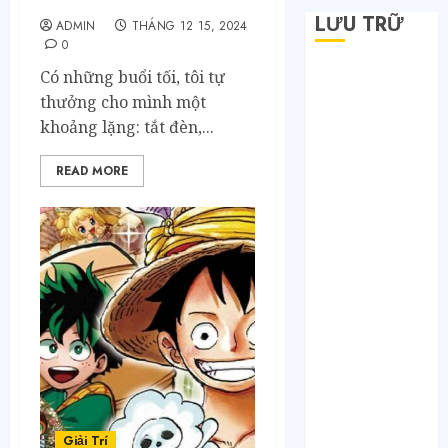
một mình càng thấy buồn
LƯU TRỮ
ADMIN
THÁNG 12 15, 2024
0
Tháng 6 2026
Có những buổi tối, tôi tự
Tháng 5 2026
thưởng cho mình một
Tháng 4 2026
khoảng lặng: tắt đèn,...
Tháng 2 2026
READ MORE
Tháng 1 2026
Tháng 12 2025
Tháng 7 2025
Tháng 6 2025
Tháng 5 2025
Tháng 4 2025
Tháng 3 2025
Tháng 2 2025
Tháng 1 2025
Tháng 12 2024
Tháng 11 2024
Giải Trí