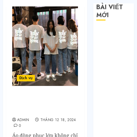
BÀI VIẾT
MỚI
Săn sale
Taobao nửa
giá: Tuyệt
chiêu không
phải ai cũng
biết
Quy trình 4
Dịch vụ
bước tự order
1688 tận
Áo Đồng Phục Lớp Đắk
xưởng không
Lắk: Thể Hiện Cá Tính,
qua trung
Gắn Kết Tập Thể
gian
ADMIN
THÁNG 12 18, 2024
Bí mật của các
0
tổng kho sỉ:
Áo đồng phục lớp không chỉ