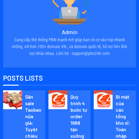
Admin
Cung cấp thệ thống PBN mạnh mẽ giúp bạn có cơ vào top nhanh
chống, với hơn 100+ domain VN , và domain quốc tế, hỗ trợ 30+ lĩnh
vực khác nhau. Liên hệ : support@pbn24h.com
POSTS LISTS
Săn
Quy
Bí mật
sale
trình 4
của
Taobao
bước tự
các
nửa
order
tổng
giá:
1688
kho sỉ:
Tuyệt
tận
Toàn
chiêu
xưởng
nhập