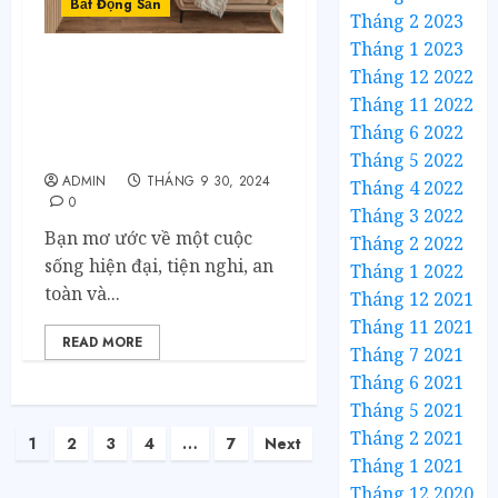
Bất Động Sản
Tháng 2 2023
Tháng 1 2023
Tháng 12 2022
Bán chung cư Vinsmart
City: Cuộc sống xanh
Tháng 11 2022
trong lòng đô thị thông
Tháng 6 2022
minh
Tháng 5 2022
ADMIN
THÁNG 9 30, 2024
Tháng 4 2022
0
Tháng 3 2022
Bạn mơ ước về một cuộc
Tháng 2 2022
sống hiện đại, tiện nghi, an
Tháng 1 2022
toàn và...
Tháng 12 2021
Tháng 11 2021
READ MORE
Tháng 7 2021
Tháng 6 2021
Tháng 5 2021
Tháng 2 2021
1
2
3
4
…
7
Next
Tháng 1 2021
Tháng 12 2020