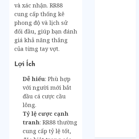
Tháng 5 2021
và xác nhận. RR88
Tháng 2 2021
cung cấp thống kê
Tháng 1 2021
phong độ và lịch sử
Tháng 12 2020
đối đầu, giúp bạn đánh
Tháng 11 2020
giá khả năng thắng
Tháng 10 2020
Tháng 9 2020
của từng tay vợt.
Tháng 8 2020
Lợi Ích
Tháng 7 2020
Tháng 6 2020
Dễ hiểu
: Phù hợp
Tháng 5 2020
Tháng 4 2020
với người mới bắt
Tháng 3 2020
đầu cá cược cầu
Tháng 2 2020
lông.
Tháng 1 2020
Tỷ lệ cược cạnh
Tháng 11 2019
tranh
: RR88 thường
Tháng 11 2018
cung cấp tỷ lệ tốt,
Tháng 10 2015