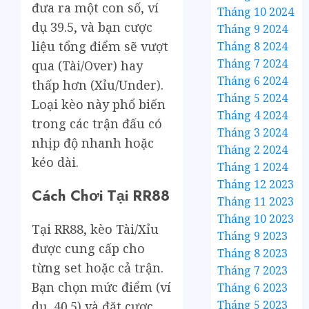
đưa ra một con số, ví
Tháng 10 2024
dụ 39.5, và bạn cược
Tháng 9 2024
liệu tổng điểm sẽ vượt
Tháng 8 2024
Tháng 7 2024
qua (Tài/Over) hay
Tháng 6 2024
thấp hơn (Xỉu/Under).
Tháng 5 2024
Loại kèo này phổ biến
Tháng 4 2024
trong các trận đấu có
Tháng 3 2024
nhịp độ nhanh hoặc
Tháng 2 2024
kéo dài.
Tháng 1 2024
Tháng 12 2023
Cách Chơi Tại RR88
Tháng 11 2023
Tháng 10 2023
Tại RR88, kèo Tài/Xỉu
Tháng 9 2023
được cung cấp cho
Tháng 8 2023
từng set hoặc cả trận.
Tháng 7 2023
Bạn chọn mức điểm (ví
Tháng 6 2023
Tháng 5 2023
dụ, 40.5) và đặt cược