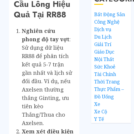
Cầu Lông Hiệu
Quả Tại RR88
Bất Động Sản
Công Nghệ
Dịch vụ
Nghiên cứu
Du Lịch
phong độ tay vợt
:
Giải Trí
Sử dụng dữ liệu
Giáo Dục
RR88 để phân tích
Nội Thất
kết quả 5-7 trận
Sức Khoẻ
gần nhất và lịch sử
Tài Chính
đối đầu. Ví dụ, nếu
Thời Trang
Thực Phẩm –
Axelsen thường
Đồ Uống
thắng Ginting, ưu
Xe
tiên kèo
Xe Cộ
Thắng/Thua cho
Y Tế
Axelsen.
Xem xét điều kiện