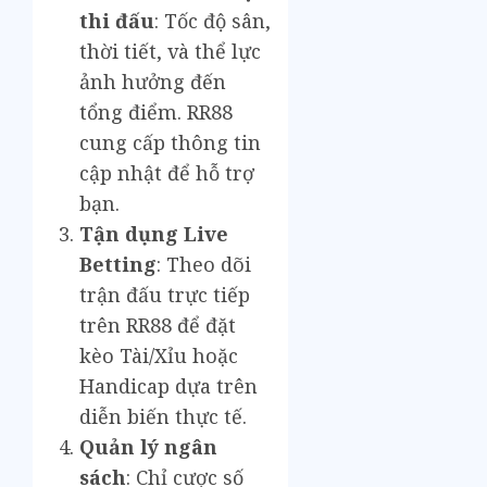
thi đấu
: Tốc độ sân,
thời tiết, và thể lực
ảnh hưởng đến
tổng điểm. RR88
cung cấp thông tin
cập nhật để hỗ trợ
bạn.
Tận dụng Live
Betting
: Theo dõi
trận đấu trực tiếp
trên RR88 để đặt
kèo Tài/Xỉu hoặc
Handicap dựa trên
diễn biến thực tế.
Quản lý ngân
sách
: Chỉ cược số