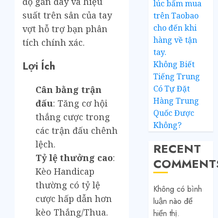
độ gần đây và hiệu
lúc bấm mua
suất trên sân của tay
trên Taobao
cho đến khi
vợt hỗ trợ bạn phân
hàng về tận
tích chính xác.
tay.
Lợi Ích
Không Biết
Tiếng Trung
Có Tự Đặt
Cân bằng trận
Hàng Trung
đấu
: Tăng cơ hội
Quốc Được
thắng cược trong
Không?
các trận đấu chênh
lệch.
RECENT
Tỷ lệ thưởng cao
:
COMMENT
Kèo Handicap
thường có tỷ lệ
Không có bình
cược hấp dẫn hơn
luận nào để
kèo Thắng/Thua.
hiển thị.