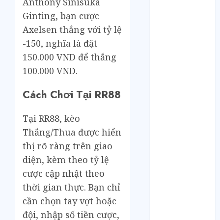
Anthony Sinisuka
Tháng 6 2023
Tháng 5 2023
Ginting, bạn cược
Tháng 4 2023
Axelsen thắng với tỷ lệ
Tháng 3 2023
-150, nghĩa là đặt
Tháng 2 2023
150.000 VND để thắng
Tháng 1 2023
100.000 VND.
Tháng 12 2022
Tháng 11 2022
Cách Chơi Tại RR88
Tháng 6 2022
Tháng 5 2022
Tại RR88, kèo
Tháng 4 2022
Thắng/Thua được hiển
Tháng 3 2022
thị rõ ràng trên giao
Tháng 2 2022
diện, kèm theo tỷ lệ
Tháng 1 2022
cược cập nhật theo
Tháng 12 2021
Tháng 11 2021
thời gian thực. Bạn chỉ
Tháng 7 2021
cần chọn tay vợt hoặc
Tháng 6 2021
đội, nhập số tiền cược,