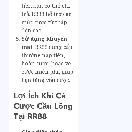
tiền bạn có thể chi
trả. RR88 hỗ trợ các
mức cược từ thấp
đến cao.
Sử dụng khuyến
mãi
: RR88 cung cấp
thưởng nạp tiền,
hoàn cược, hoặc vé
cược miễn phí, giúp
bạn tăng vốn cược.
Lợi Ích Khi Cá
Cược Cầu Lông
Tại RR88