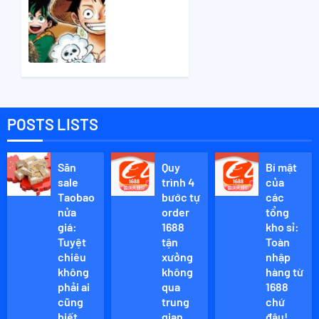
phòng
truyện
vé kỷ
anime
lục
Isekai
(xuyên
THÁNG 5
không)
5, 2026
hay
0
nhất
năm
POSTS LISTS
2026.
THÁNG 1
Săn
Quy
Bí mật
15, 2026
sale
trình 4
của
0
Taobao
bước tự
các
nửa
order
tổng
giá:
1688
kho sỉ:
Tuyệt
tận
Toàn
chiêu
xưởng
nhập
không
không
hàng từ
phải ai
qua
1688
cũng
trung
chứ
biết
gian
đâu!