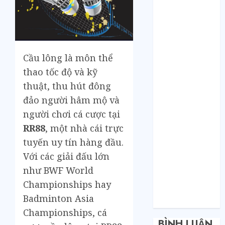
Bí mật của các
tổng kho sỉ:
Toàn nhập
hàng từ 1688
chứ đâu!
Cầu lông là môn thể
Quy trình từ
thao tốc độ và kỹ
lúc bấm mua
thuật, thu hút đông
trên Taobao
đảo người hâm mộ và
cho đến khi
hàng về tận
người chơi cá cược tại
tay.
RR88
, một nhà cái trực
Không Biết
tuyến uy tín hàng đầu.
Tiếng Trung
Với các giải đấu lớn
Có Tự Đặt
như BWF World
Hàng Trung
Championships hay
Quốc Được
Badminton Asia
Không?
Championships, cá
BÌNH LUẬN