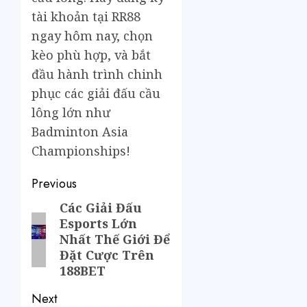
tài khoản tại RR88
ngay hôm nay, chọn
kèo phù hợp, và bắt
đầu hành trình chinh
phục các giải đấu cầu
lông lớn như
Badminton Asia
Championships!
Previous
Các Giải Đấu
Esports Lớn
Nhất Thế Giới Để
Đặt Cược Trên
188BET
Next