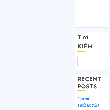
Đăng nhập
RSS bài viết
RSS bình luận
WordPress.org
TÌM
KIẾM
RECENT
POSTS
Săn sale
Taobao nửa