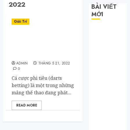
2022
BÀI VIẾT
MỚI
Giải Trí
Săn sale
Taobao nửa
Chiến Thuật Cá Cược Phi
Tiêu RR88 Hiệu Quả: Bí
giá: Tuyệt
Quyết Thắng Lớn Từ
chiêu không
Chuyên Gia
phải ai cũng
ADMIN
THÁNG 5 21, 2022
biết
0
Quy trình 4
Cá cược phi tiêu (darts
bước tự order
betting) là một trong những
1688 tận
mảng thể thao đang phát...
xưởng không
qua trung
READ MORE
gian
Bí mật của các
tổng kho sỉ: