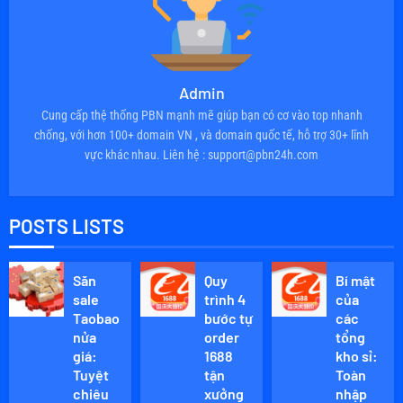
Admin
Cung cấp thệ thống PBN mạnh mẽ giúp bạn có cơ vào top nhanh
chống, với hơn 100+ domain VN , và domain quốc tế, hỗ trợ 30+ lĩnh
vực khác nhau. Liên hệ : support@pbn24h.com
POSTS LISTS
Săn
Quy
Bí mật
sale
trình 4
của
Taobao
bước tự
các
nửa
order
tổng
giá:
1688
kho sỉ:
Tuyệt
tận
Toàn
chiêu
xưởng
nhập