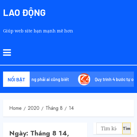
LAO ĐỘNG
Giúp web site bạn mạnh mẽ hơn
NỔI BẬT
 chiêu không phải ai cũng biết
Quy trình 4 bước tự order 16
Home
2020
Tháng 8
14
Ngày:
Tháng 8 14,