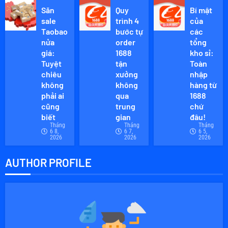
Săn
Quy
Bí mật
sale
trình 4
của
Taobao
bước tự
các
nửa
order
tổng
giá:
1688
kho sỉ:
Tuyệt
tận
Toàn
chiêu
xưởng
nhập
không
không
hàng từ
phải ai
qua
1688
cũng
trung
chứ
biết
gian
đâu!
Tháng
Tháng
Tháng
6 8,
6 7,
6 5,
2026
2026
2026
AUTHOR PROFILE