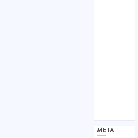
Bất Động Sản
Công Nghệ
Dịch vụ
Du Lịch
Giải Trí
Giáo Dục
Nội Thất
Sức Khoẻ
Tài Chính
Thời Trang
Thực Phẩm –
Đồ Uống
Xe
Xe Cộ
Y Tế
META