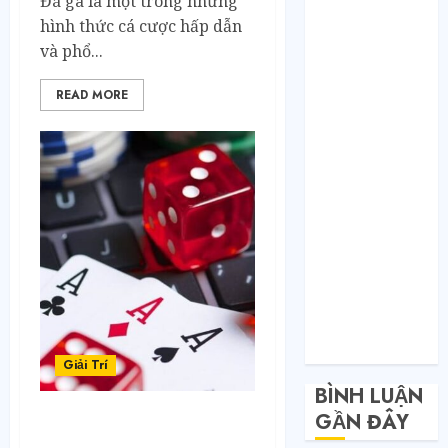
Đá gà là một trong những
Toàn nhập
hình thức cá cược hấp dẫn
hàng từ 1688
và phổ...
chứ đâu!
Quy trình từ
READ MORE
lúc bấm mua
trên Taobao
cho đến khi
hàng về tận
tay.
Không Biết
Tiếng Trung
Có Tự Đặt
Hàng Trung
Quốc Được
Không?
Giải Trí
BÌNH LUẬN
GẦN ĐÂY
PG88: Âm Thanh Tiến Lên