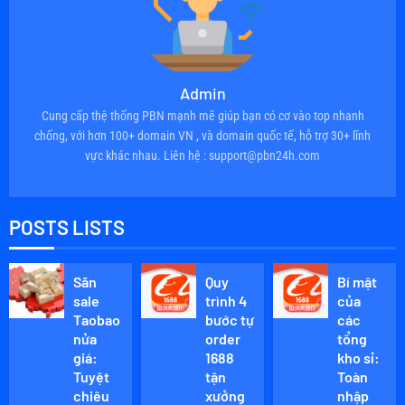
Admin
Cung cấp thệ thống PBN mạnh mẽ giúp bạn có cơ vào top nhanh
chống, với hơn 100+ domain VN , và domain quốc tế, hỗ trợ 30+ lĩnh
vực khác nhau. Liên hệ : support@pbn24h.com
POSTS LISTS
Săn
Quy
Bí mật
sale
trình 4
của
Taobao
bước tự
các
nửa
order
tổng
giá:
1688
kho sỉ:
Tuyệt
tận
Toàn
chiêu
xưởng
nhập