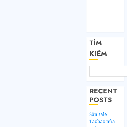
Đăng nhập
RSS bài viết
RSS bình luận
WordPress.org
TÌM
KIẾM
RECENT
POSTS
Săn sale
Taobao nửa