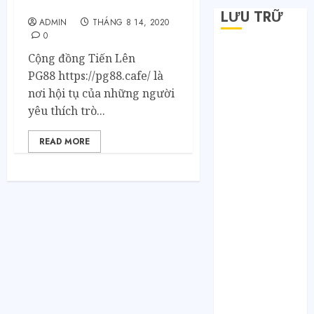
Sống Động
LƯU TRỮ
ADMIN
THÁNG 8 14, 2020
0
Tháng 6 2026
Cộng đồng Tiến Lên
Tháng 5 2026
PG88 https://pg88.cafe/ là
Tháng 4 2026
nơi hội tụ của những người
Tháng 2 2026
yêu thích trò...
Tháng 1 2026
Tháng 12 2025
READ MORE
Tháng 7 2025
Tháng 6 2025
Tháng 5 2025
Tháng 4 2025
Tháng 3 2025
Tháng 2 2025
Tháng 1 2025
Tháng 12 2024
Tháng 11 2024