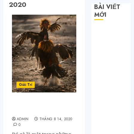
2020
BÀI VIẾT
MỚI
Săn sale
Taobao nửa
giá: Tuyệt
chiêu không
phải ai cũng
biết
Quy trình 4
bước tự order
Giải Trí
1688 tận
xưởng không
qua trung
NEW88: Âm Thanh Đá Gà
Sống Động
gian
Bí mật của các
ADMIN
THÁNG 8 14, 2020
0
tổng kho sỉ: