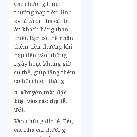
Tháng 5 2023
Các chương trình
Tháng 4 2023
thưởng nạp tiền định
Tháng 3 2023
kỳ là cách nhà cái tri
Tháng 2 2023
ân khách hàng thân
Tháng 1 2023
thiết. Bạn có thể nhận
Tháng 12 2022
thêm tiền thưởng khi
Tháng 11 2022
Tháng 6 2022
nạp tiền vào những
Tháng 5 2022
ngày hoặc khung giờ
Tháng 4 2022
cụ thể, giúp tăng thêm
Tháng 3 2022
cơ hội chiến thắng.
Tháng 2 2022
4. Khuyến mãi đặc
Tháng 1 2022
Tháng 12 2021
biệt vào các dịp lễ,
Tháng 11 2021
Tết:
Tháng 7 2021
Vào những dịp lễ, Tết,
Tháng 6 2021
các nhà cái thường
Tháng 5 2021