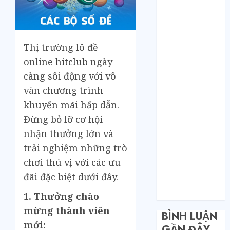
tổng kho sỉ:
Toàn nhập
hàng từ 1688
chứ đâu!
Thị trường lô đề
Quy trình từ
online
hitclub
ngày
lúc bấm mua
càng sôi động với vô
trên Taobao
vàn chương trình
cho đến khi
hàng về tận
khuyến mãi hấp dẫn.
tay.
Đừng bỏ lỡ cơ hội
Không Biết
nhận thưởng lớn và
Tiếng Trung
trải nghiệm những trò
Có Tự Đặt
chơi thú vị với các ưu
Hàng Trung
đãi đặc biệt dưới đây.
Quốc Được
Không?
1. Thưởng chào
mừng thành viên
BÌNH LUẬN
mới:
GẦN ĐÂY