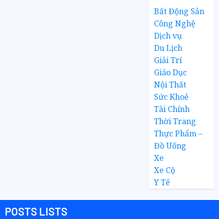
Bất Động Sản
Công Nghệ
Dịch vụ
Du Lịch
Giải Trí
Giáo Dục
Nội Thất
Sức Khoẻ
Tài Chính
Thời Trang
Thực Phẩm –
Đồ Uống
Xe
Xe Cộ
Y Tế
POSTS LISTS