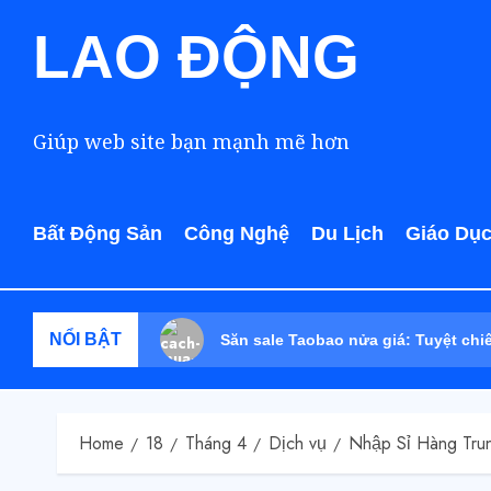
LAO ĐỘNG
Giúp web site bạn mạnh mẽ hơn
Bất Động Sản
Công Nghệ
Du Lịch
Giáo Dụ
NỔI BẬT
Săn sale Taobao nửa giá: Tuyệt chi
Home
18
Tháng 4
Dịch vụ
Nhập Sỉ Hàng Tru