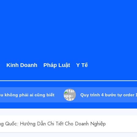
c
Kinh Doanh
Pháp Luật
Y Tế
êu không phải ai cũng biết
Quy trình 4 bước tự order
ng Quốc: Hướng Dẫn Chi Tiết Cho Doanh Nghiệp