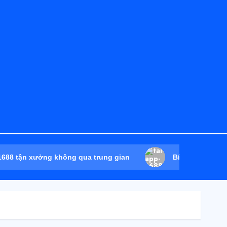
 1688 tận xưởng không qua trung gian
Bí mật của các