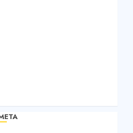
Bất Động Sản
Công Nghệ
Dịch vụ
Du Lịch
iải Trí
Giáo Dục
Nội Thất
Sức Khoẻ
Tài Chính
Thời Trang
Thực Phẩm – Đồ Uống
Xe
Xe Cộ
Y Tế
META
Đăng nhập