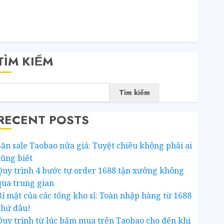
SS bài viết
RSS bình luận
WordPress.org
TÌM KIẾM
Tìm kiếm
RECENT POSTS
Săn sale Taobao nửa giá: Tuyệt chiêu không phải ai
cũng biết
Quy trình 4 bước tự order 1688 tận xưởng không
qua trung gian
Bí mật của các tổng kho sỉ: Toàn nhập hàng từ 1688
chứ đâu!
Quy trình từ lúc bấm mua trên Taobao cho đến khi