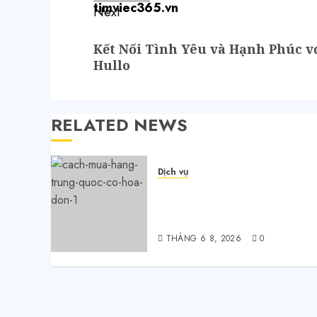
Next
Kết Nối Tình Yêu và Hạnh Phúc 
Hullo
RELATED NEWS
Dịch vụ
Săn sale Taobao nửa giá:
Tuyệt chiêu không phải ai
cũng biết
THÁNG 6 8, 2026
0