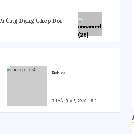
với Ứng Dụng Ghép Đôi
G
Dịch vụ
Quy trình 4 bước tự order
1688 tận xưởng không qua
trung gian
THÁNG 6 7, 2026
0