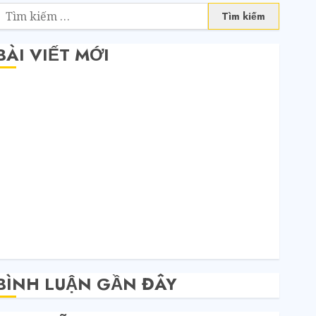
BÀI VIẾT MỚI
Săn sale Taobao nửa giá: Tuyệt chiêu không phải ai
cũng biết
Quy trình 4 bước tự order 1688 tận xưởng không
qua trung gian
Bí mật của các tổng kho sỉ: Toàn nhập hàng từ 1688
chứ đâu!
Quy trình từ lúc bấm mua trên Taobao cho đến khi
hàng về tận tay.
Không Biết Tiếng Trung Có Tự Đặt Hàng Trung
Quốc Được Không?
BÌNH LUẬN GẦN ĐÂY