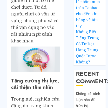
game thì mới có thể
lúc bấm mua
chơi được. Từ đó,
trên Taobao
người chơi có vốn từ
cho đến khi
hàng về tận
vựng phong phú và có
tay.
thể vận dụng nó vào
Không Biết
rất nhiều ngữ cảnh
Tiếng Trung
khác nhau.
Có Tự Đặt
Hàng Trung
Quốc Được
Không?
RECENT
COMMENT
Tăng cường thị lực,
cải thiện tầm nhìn
Không có bình
Trong một nghiên cứu
luận nào để
đăng do trang khoa
hiển thị.