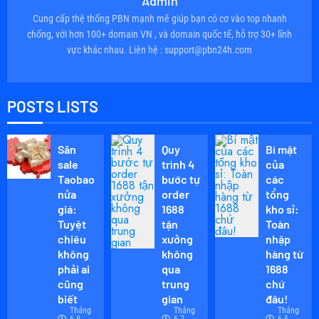
Admin
Cung cấp thệ thống PBN mạnh mẽ giúp bạn có cơ vào top nhanh
chống, với hơn 100+ domain VN , và domain quốc tế, hỗ trợ 30+ lĩnh
vực khác nhau. Liên hệ : support@pbn24h.com
POSTS LISTS
Săn
Quy
Bí mật
sale
trình 4
của
Taobao
bước tự
các
nửa
order
tổng
giá:
1688
kho sỉ:
Tuyệt
tận
Toàn
chiêu
xưởng
nhập
không
không
hàng từ
phải ai
qua
1688
cũng
trung
chứ
biết
gian
đâu!
Tháng
Tháng
Tháng