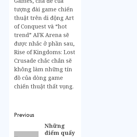
Games, cha đẻ của
tượng đài game chiến
thuật trên di động Art
of Conquest và “hot
trend” AFK Arena sẽ
được nhắc ở phần sau,
Rise of Kingdoms: Lost
Crusade chắc
chắn
sẽ
không làm những tín
đồ của dòng game
chiến thuật thất vọng.
Previous
Những
điểm quẩy