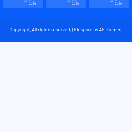
6 8,
6 7,
6 5,
2026
2026
2026
Copyright. All rights reserved. | Elespare by AF themes.