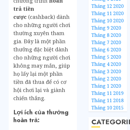
chương trình
hoàn
Tháng 12 2020
trả tiền
Tháng 11 2020
cược
(cashback) dành
Tháng 10 2020
cho những người chơi
Tháng 9 2020
thường xuyên tham
Tháng 8 2020
gia. Đây là một phần
Tháng 7 2020
thưởng đặc biệt dành
Tháng 6 2020
Tháng 5 2020
cho những người chơi
Tháng 4 2020
không may mắn, giúp
Tháng 3 2020
họ lấy lại một phần
Tháng 2 2020
tiền đã thua để có cơ
Tháng 1 2020
hội chơi lại và giành
Tháng 11 2019
chiến thắng.
Tháng 11 2018
Tháng 10 2015
Lợi ích của thưởng
hoàn trả:
CATEGORI