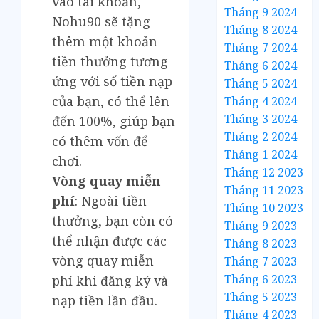
vào tài khoản,
Tháng 9 2024
Nohu90 sẽ tặng
Tháng 8 2024
thêm một khoản
Tháng 7 2024
tiền thưởng tương
Tháng 6 2024
ứng với số tiền nạp
Tháng 5 2024
của bạn, có thể lên
Tháng 4 2024
Tháng 3 2024
đến 100%, giúp bạn
Tháng 2 2024
có thêm vốn để
Tháng 1 2024
chơi.
Tháng 12 2023
Vòng quay miễn
Tháng 11 2023
phí
: Ngoài tiền
Tháng 10 2023
thưởng, bạn còn có
Tháng 9 2023
thể nhận được các
Tháng 8 2023
vòng quay miễn
Tháng 7 2023
Tháng 6 2023
phí khi đăng ký và
Tháng 5 2023
nạp tiền lần đầu.
Tháng 4 2023