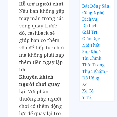
Hỗ trợ người chơi
:
Bất Động Sản
Nếu bạn không gặp
Công Nghệ
may mắn trong các
Dịch vụ
vòng quay trước
Du Lịch
Giải Trí
đó, cashback sẽ
Giáo Dục
giúp bạn có thêm
Nội Thất
vốn để tiếp tục chơi
Sức Khoẻ
mà không phải nạp
Tài Chính
thêm tiền ngay lập
Thời Trang
tức.
Thực Phẩm –
Khuyến khích
Đồ Uống
người chơi quay
Xe
Xe Cộ
lại
: Với phần
Y Tế
thưởng này, người
chơi có thêm động
lực để quay lại trò