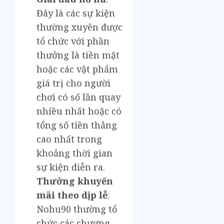
Đây là các sự kiện
thường xuyên được
tổ chức với phần
thưởng là tiền mặt
hoặc các vật phẩm
giá trị cho người
chơi có số lần quay
nhiều nhất hoặc có
tổng số tiền thắng
cao nhất trong
khoảng thời gian
sự kiện diễn ra.
Thưởng khuyến
mãi theo dịp lễ
:
Nohu90 thường tổ
chức các chương