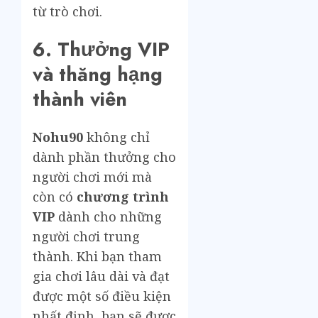
từ trò chơi.
6.
Thưởng VIP
và thăng hạng
thành viên
Nohu90
không chỉ
dành phần thưởng cho
người chơi mới mà
còn có
chương trình
VIP
dành cho những
người chơi trung
thành. Khi bạn tham
gia chơi lâu dài và đạt
được một số điều kiện
nhất định, bạn sẽ được