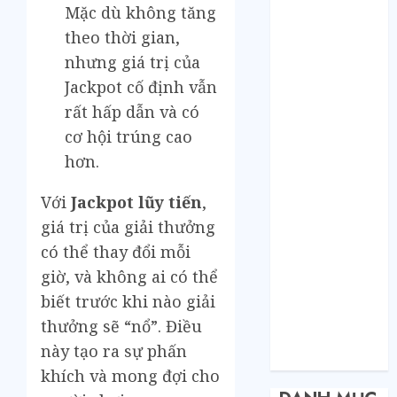
Tháng 2 2021
Mặc dù không tăng
Tháng 1 2021
theo thời gian,
Tháng 12 2020
nhưng giá trị của
Tháng 11 2020
Jackpot cố định vẫn
Tháng 10 2020
rất hấp dẫn và có
Tháng 9 2020
cơ hội trúng cao
Tháng 8 2020
Tháng 7 2020
hơn.
Tháng 6 2020
Với
Jackpot lũy tiến
,
Tháng 5 2020
giá trị của giải thưởng
Tháng 4 2020
Tháng 3 2020
có thể thay đổi mỗi
Tháng 2 2020
giờ, và không ai có thể
Tháng 1 2020
biết trước khi nào giải
Tháng 11 2019
thưởng sẽ “nổ”. Điều
Tháng 11 2018
này tạo ra sự phấn
Tháng 10 2015
khích và mong đợi cho