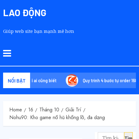
LAO ĐỘNG
Giúp web site bạn mạnh mẽ hơn
NỔI BẬT
hông phải ai cũng biết
Quy trình 4 bước tự order 1688 tận x
Home
16
Tháng 10
Giải Trí
Nohu90: Kho game nổ hũ khổng lồ, đa dạng