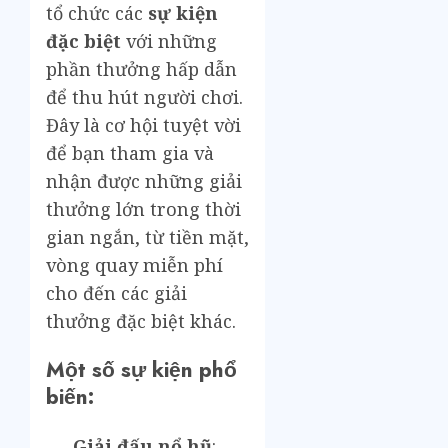
tổ chức các
sự kiện
đặc biệt
với những
phần thưởng hấp dẫn
để thu hút người chơi.
Đây là cơ hội tuyệt vời
để bạn tham gia và
nhận được những giải
thưởng lớn trong thời
gian ngắn, từ tiền mặt,
vòng quay miễn phí
cho đến các giải
thưởng đặc biệt khác.
Một số sự kiện phổ
biến:
Giải đấu nổ hũ
: