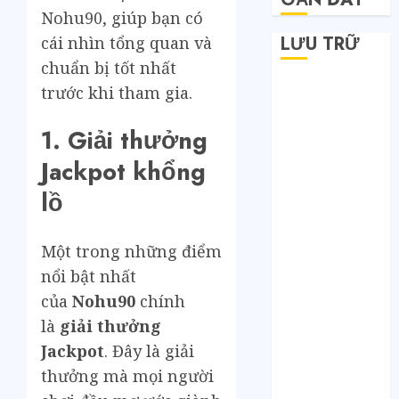
Nohu90, giúp bạn có
LƯU TRỮ
cái nhìn tổng quan và
chuẩn bị tốt nhất
Tháng 6 2026
trước khi tham gia.
Tháng 5 2026
Tháng 4 2026
1.
Giải thưởng
Tháng 2 2026
Jackpot khổng
Tháng 1 2026
lồ
Tháng 12 2025
Tháng 7 2025
Tháng 6 2025
Một trong những điểm
Tháng 5 2025
nổi bật nhất
Tháng 4 2025
của
Nohu90
chính
Tháng 3 2025
là
giải thưởng
Tháng 2 2025
Jackpot
. Đây là giải
Tháng 1 2025
thưởng mà mọi người
Tháng 12 2024