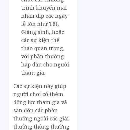
trình khuyến mãi
nhân dịp các ngày
lễ lớn như Tết,
Giáng sinh, hoặc
các sự kiện thể
thao quan trọng,
với phần thưởng
hấp dẫn cho người
tham gia.
Các sự kiện này giúp
người chơi có thêm
động lực tham gia và
săn đón các phần
thưởng ngoài các giải
thưởng thông thường