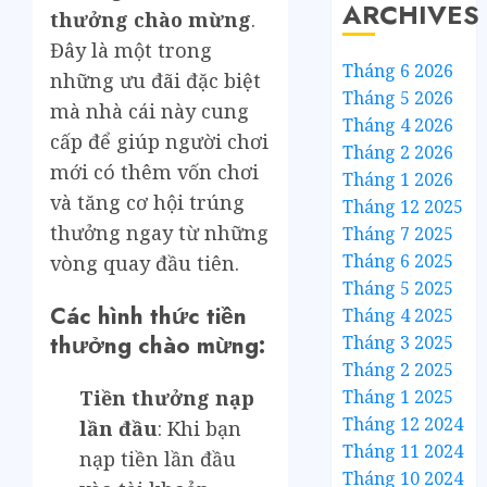
ARCHIVES
thưởng chào mừng
.
Đây là một trong
Tháng 6 2026
những ưu đãi đặc biệt
Tháng 5 2026
mà nhà cái này cung
Tháng 4 2026
cấp để giúp người chơi
Tháng 2 2026
mới có thêm vốn chơi
Tháng 1 2026
và tăng cơ hội trúng
Tháng 12 2025
thưởng ngay từ những
Tháng 7 2025
Tháng 6 2025
vòng quay đầu tiên.
Tháng 5 2025
Các hình thức tiền
Tháng 4 2025
thưởng chào mừng:
Tháng 3 2025
Tháng 2 2025
Tháng 1 2025
Tiền thưởng nạp
Tháng 12 2024
lần đầu
: Khi bạn
Tháng 11 2024
nạp tiền lần đầu
Tháng 10 2024