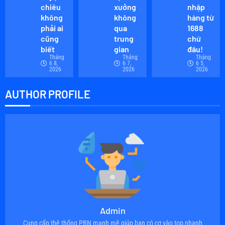
chiêu
xưởng
nhập
không
không
hàng từ
phải ai
qua
1688
cũng
trung
chứ
biết
gian
đâu!
Tháng
Tháng
Tháng
6 8,
6 7,
6 5,
2026
2026
2026
AUTHOR PROFILE
Admin
Cung cấp thệ thống PBN mạnh mẽ giúp bạn có cơ vào top nhanh