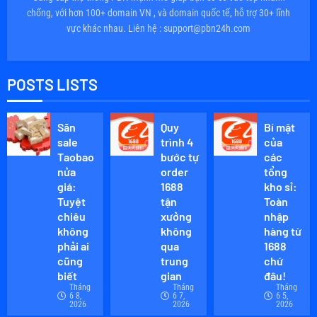
chống, với hơn 100+ domain VN , và domain quốc tế, hỗ trợ 30+ lĩnh
vực khác nhau. Liên hệ : support@pbn24h.com
POSTS LISTS
Săn
Quy
Bí mật
sale
trình 4
của
Taobao
bước tự
các
nửa
order
tổng
giá:
1688
kho sỉ:
Tuyệt
tận
Toàn
chiêu
xưởng
nhập
không
không
hàng từ
phải ai
qua
1688
cũng
trung
chứ
biết
gian
đâu!
Tháng
Tháng
Tháng
6 8,
6 7,
6 5,
2026
2026
2026