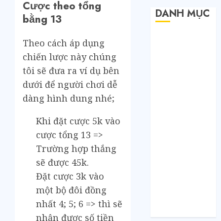
Cược theo tổng
DANH MỤC
bằng 13
Bất Động Sản
Theo cách áp dụng
Công Nghệ
chiến lược này chúng
Dịch vụ
tôi sẽ đưa ra ví dụ bên
Du Lịch
dưới để người chơi dễ
Giải Trí
dàng hình dung nhé;
Giáo Dục
Nội Thất
Khi đặt cược 5k vào
Sức Khoẻ
cược tổng 13 =>
Tài Chính
Trường hợp thắng
Thời Trang
Thực Phẩm –
sẽ được 45k.
Đồ Uống
Đặt cược 3k vào
Xe
một bộ đôi đồng
Xe Cộ
nhất 4; 5; 6 => thì sẽ
Y Tế
nhận được số tiền