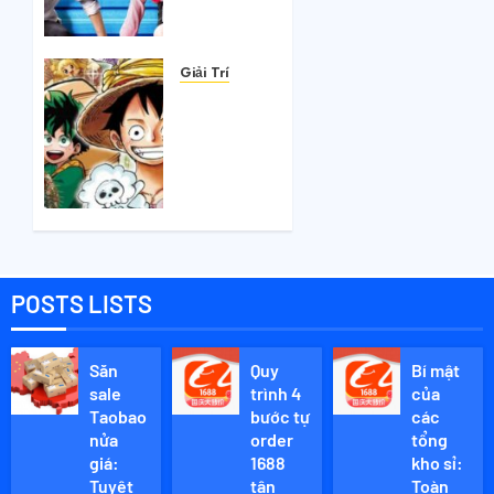
ảnh
Thái
Lan đạt
doanh
Giải Trí
thu
Top
phòng
truyện
vé kỷ
anime
lục
Isekai
(xuyên
THÁNG 5
không)
5, 2026
hay
0
nhất
năm
POSTS LISTS
2026.
THÁNG 1
Săn
Quy
Bí mật
15, 2026
sale
trình 4
của
0
Taobao
bước tự
các
nửa
order
tổng
giá:
1688
kho sỉ:
Tuyệt
tận
Toàn