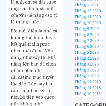
là anh em sẽ đặt cược
Tháng 1 2021
một cửa tài hoặc một
Tháng 12 2020
cửa xỉu để nâng cao tỷ
Tháng 11 2020
lệ thắng cuộc.
Tháng 10 2020
Tháng 9 2020
Bỡi một điều là nhà cái
Tháng 8 2020
không thể luôn duy trì
Tháng 7 2020
kết quả trái ngược
Tháng 6 2020
nhau mãi được. Nếu
Tháng 5 2020
đúng như vậy thì khả
Tháng 4 2020
năng lớn bạn đã chọn
Tháng 3 2020
Tháng 2 2020
nhầm phải nhà
Tháng 1 2020
cái casino trực tuyến
Tháng 11 2019
lừa đảo. Lúc này bạn
Tháng 11 2018
cần cân nhắc kỹ có
Tháng 10 2015
nên bỏ tiền vào cược
nữa không nhé.
CATEGORI