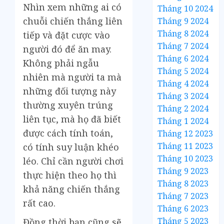
Nhìn xem những ai có
Tháng 10 2024
chuỗi chiến thắng liên
Tháng 9 2024
Tháng 8 2024
tiếp và đặt cược vào
Tháng 7 2024
người đó để ăn may.
Tháng 6 2024
Không phải ngẫu
Tháng 5 2024
nhiên mà người ta mà
Tháng 4 2024
những đối tượng này
Tháng 3 2024
thường xuyên trúng
Tháng 2 2024
liên tục, mà họ đã biết
Tháng 1 2024
được cách tính toán,
Tháng 12 2023
Tháng 11 2023
có tính suy luận khéo
Tháng 10 2023
léo. Chỉ cần người chơi
Tháng 9 2023
thực hiện theo họ thì
Tháng 8 2023
khả năng chiến thắng
Tháng 7 2023
rất cao.
Tháng 6 2023
Tháng 5 2023
Đồng thời bạn cũng sẽ