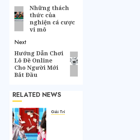
Những thách
thức của
nghiện cá cược
vi mô
Next
Hướng Dẫn Chơi
Lô Đề Online
Cho Người Mới
Bắt Đầu
RELATED NEWS
Giải Trí
5 bộ
phim
điện