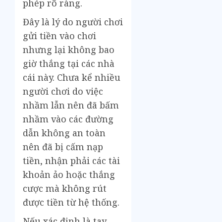
phép rõ ràng.
Đây là lý do người chơi
gửi tiền vào chơi
nhưng lại không bao
giờ thắng tại các nhà
cái này. Chưa kể nhiều
người chơi do việc
nhầm lẫn nên đã bấm
nhầm vào các đường
dẫn không an toàn
nên đã bị cấm nạp
tiền, nhận phải các tài
khoản ảo hoặc thắng
cược mà không rút
được tiền từ hệ thống.
Nếu xác định là tay