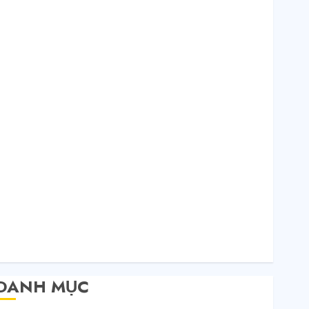
Tháng 12 2020
Tháng 11 2020
Tháng 10 2020
Tháng 9 2020
Tháng 8 2020
Tháng 7 2020
Tháng 6 2020
Tháng 5 2020
Tháng 4 2020
Tháng 3 2020
Tháng 2 2020
Tháng 1 2020
Tháng 11 2019
Tháng 11 2018
Tháng 10 2015
DANH MỤC