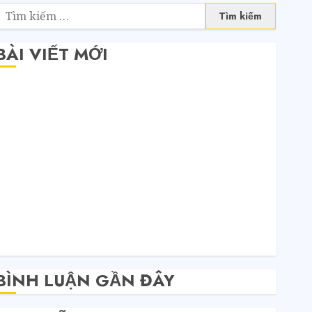
BÀI VIẾT MỚI
Săn sale Taobao nửa giá: Tuyệt chiêu không phải ai
cũng biết
Quy trình 4 bước tự order 1688 tận xưởng không
qua trung gian
Bí mật của các tổng kho sỉ: Toàn nhập hàng từ 1688
chứ đâu!
Quy trình từ lúc bấm mua trên Taobao cho đến khi
hàng về tận tay.
Không Biết Tiếng Trung Có Tự Đặt Hàng Trung
Quốc Được Không?
BÌNH LUẬN GẦN ĐÂY