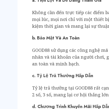
a. Tiện Lợi Và Dễ Dàng Tham Gia
Không cần đến trực tiếp các điểm bá
mọi lúc, mọi nơi chỉ với một thiết bị
kiệm thời gian và mang lại sự thuận
b. Bảo Mật Và An Toàn
GOOD88 sử dụng các công nghệ mã h
nhân và tài khoản của người chơi, 
an toàn và minh bạch.
c. Tỷ Lệ Trả Thưởng Hấp Dẫn
Tỷ lệ trả thưởng tại GOOD88 rất cạnh
2 số, 3 số, mang lại cơ hội thắng lớ
d. Chương Trình Khuyến Mãi Hấp Dẫ