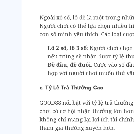
Ngoài xổ số, lô đề là một trong nhữ
Người chơi có thể lựa chọn nhiều hì
con số mình yêu thích. Các loại cượ
Lô 2 số, lô 3 số
: Người chơi chọn
nếu trúng sẽ nhận được tỷ lệ th
Đề đầu, đề đuôi
: Cược vào số đầ
hợp với người chơi muốn thử vận
c. Tỷ Lệ Trả Thưởng Cao
GOOD88 nổi bật với tỷ lệ trả thưởn
chơi có cơ hội nhận thưởng lớn hơn 
không chỉ mang lại lợi ích tài chín
tham gia thường xuyên hơn.