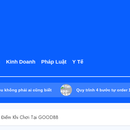
c
Kinh Doanh
Pháp Luật
Y Tế
êu không phải ai cũng biết
Quy trình 4 bước tự order
 Điểm Khi Chơi Tại GOOD88