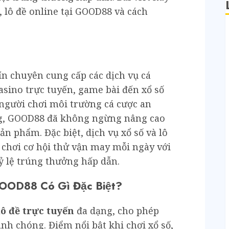
, lô đề online tại GOOD88 và cách
ín chuyên cung cấp các dịch vụ cá
casino trực tuyến, game bài đến xổ số
 người chơi môi trường cá cược an
ng, GOOD88 đã không ngừng nâng cao
ản phẩm. Đặc biệt, dịch vụ xổ số và lô
chơi cơ hội thử vận may mỗi ngày với
ỷ lệ trúng thưởng hấp dẫn.
GOOD88 Có Gì Đặc Biệt?
lô đề trực tuyến
đa dạng, cho phép
nh chóng. Điểm nổi bật khi chơi xổ số,