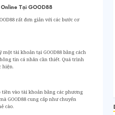
ề Online Tại GOOD88
GOOD88 rất đơn giản với các bước cơ
ký một tài khoản tại GOOD88 bằng cách
thông tin cá nhân cần thiết. Quá trình
 hiện.
p tiền vào tài khoản bằng các phương
ợi mà GOOD88 cung cấp như chuyển
ẻ cào.