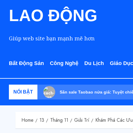
LAO ĐỘNG
Giúp web site bạn mạnh mẽ hơn
Bất Động Sản
Công Nghệ
Du Lịch
Giáo Dụ
NỔI BẬT
Săn sale Taobao nửa giá: Tuyệt chi
Home
13
Tháng 11
Giải Trí
Khám Phá Các Ưu