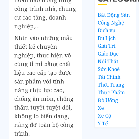
công trình nhà, chung
Bất Động Sản
cư cao tầng, doanh
Công Nghệ
nghiệp,…
Dịch vụ
Nhìn vào những mẫu
Du Lịch
Giải Trí
thiết kế chuyên
Giáo Dục
nghiệp, thực hiện vô
Nội Thất
cùng tỉ mỉ bằng chất
Sức Khoẻ
liệu cao cấp tạo được
Tài Chính
sản phẩm với tính
Thời Trang
năng chịu lực cao,
Thực Phẩm –
chống ăn mòn, chống
Đồ Uống
thấm tuyệt tuyệt đối,
Xe
Xe Cộ
không lo biến dạng,
Y Tế
nâng đỡ toàn bộ công
trình.