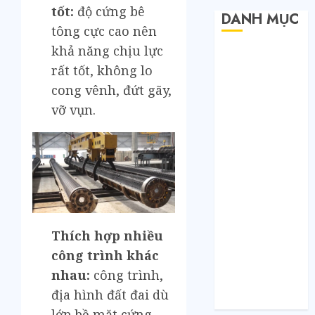
tốt:
độ cứng bê
DANH MỤC
tông cực cao nên
khả năng chịu lực
Bất Động Sản
rất tốt, không lo
Công Nghệ
Dịch vụ
cong vênh, đứt gãy,
Du Lịch
vỡ vụn.
Giải Trí
Giáo Dục
Nội Thất
Sức Khoẻ
Tài Chính
Thời Trang
Thực Phẩm –
Thích hợp nhiều
Đồ Uống
công trình khác
Xe
nhau:
công trình,
Xe Cộ
địa hình đất đai dù
Y Tế
lớp bề mặt cứng