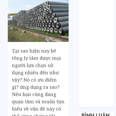
Bí mật của các
tổng kho sỉ:
Toàn nhập
hàng từ 1688
chứ đâu!
Quy trình từ
lúc bấm mua
trên Taobao
Tại sao hiện nay bê
cho đến khi
tông ly tâm được mọi
hàng về tận
người lựa chọn sử
tay.
Không Biết
dụng nhiều đến như
Tiếng Trung
vậy? Nó có ưu điểm
Có Tự Đặt
gì? ứng dụng ra sao?
Hàng Trung
Nếu bạn cũng đang
Quốc Được
quan tâm và muốn tìm
Không?
hiểu về vấn đề này có
BÌNH LUẬN
thể cùng chúng tôi