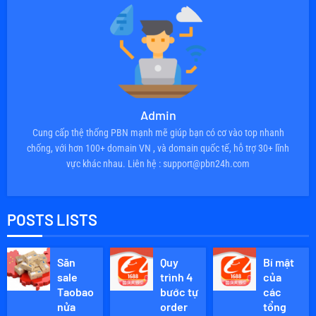
Admin
Cung cấp thệ thống PBN mạnh mẽ giúp bạn có cơ vào top nhanh
chống, với hơn 100+ domain VN , và domain quốc tế, hỗ trợ 30+ lĩnh
vực khác nhau. Liên hệ : support@pbn24h.com
POSTS LISTS
Săn
Quy
Bí mật
sale
trình 4
của
Taobao
bước tự
các
nửa
order
tổng