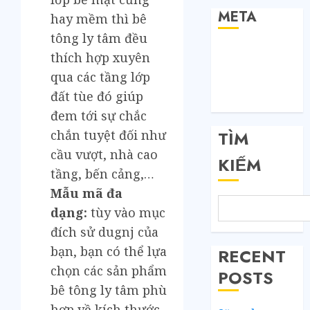
META
hay mềm thì bê
tông ly tâm đều
Đăng nhập
thích hợp xuyên
RSS bài viết
qua các tầng lớp
RSS bình luận
đất tùe đó giúp
WordPress.org
đem tới sự chắc
chắn tuyệt đối như
TÌM
cầu vượt, nhà cao
KIẾM
tầng, bến cảng,…
Mẫu mã đa
dạng:
tùy vào mục
đích sử dugnj của
bạn, bạn có thể lựa
RECENT
chọn các sản phẩm
POSTS
bê tông ly tâm phù
hợp về kích thước,