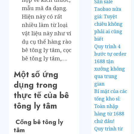
Săn sale
mẫu mã đa dạng.
Taobao nửa
Hiện này có rất
giá: Tuyệt
chiêu không
nhiều làm từ loại
phải ai cũng
vật liệu này như ví
biết
dụ cụ thể hàng rào
Quy trình 4
bê tông ly tâm, cọc
bước tự order
bê tông ly tâm,….
1688 tận
xưởng không
Một số ứng
qua trung
dụng trong
gian
Bí mật của các
thực tế của bê
tổng kho sỉ:
tông ly tâm
Toàn nhập
hàng từ 1688
Cống bê tông ly
chứ đâu!
Quy trình từ
tâm