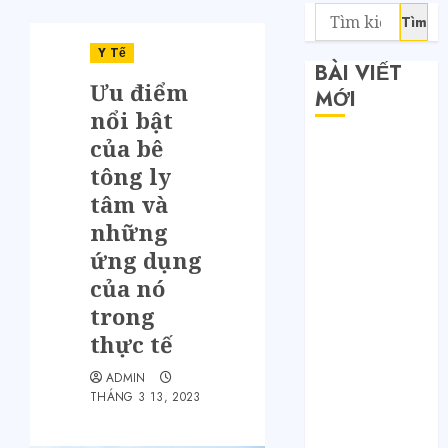
Y Tế
BÀI VIẾT
Ưu điểm
MỚI
nổi bật
của bê
Săn sale
tông ly
Taobao nửa
giá: Tuyệt
tâm và
chiêu không
những
phải ai cũng
ứng dụng
biết
của nó
Quy trình 4
trong
bước tự order
thực tế
1688 tận
xưởng không
ADMIN
THÁNG 3 13, 2023
qua trung
gian