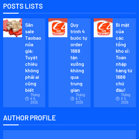
điều
POSTS LISTS
cần
biết để
lựa
Săn
Quy
Bí mật
chọn
sale
trình 4
của
sáng
Taobao
bước tự
các
suốt
nửa
order
tổng
giá:
1688
kho sỉ:
Tuyệt
tận
Toàn
THÁNG 6
29, 2024
chiêu
xưởng
nhập
0
không
không
hàng từ
phải ai
qua
1688
cũng
trung
chứ
biết
gian
đâu!
Tháng
Tháng
Tháng
6 8,
6 7,
6 5,
2026
2026
2026
AUTHOR PROFILE