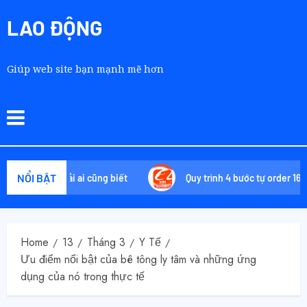
LAO ĐỘNG
Giúp web site bạn mạnh mẽ hơn
NỔI BẬT
 không phải ai cũng biết
Quy trình 4 bước tự order 1688 tận
Home
13
Tháng 3
Y Tế
Ưu điểm nổi bật của bê tông ly tâm và những ứng
dụng của nó trong thực tế