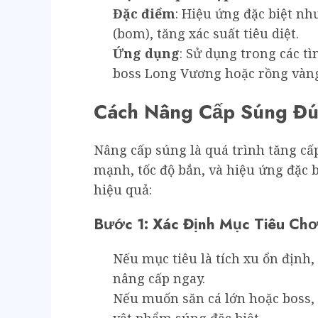
Đặc điểm
: Hiệu ứng đặc biệt nh
(bom), tăng xác suất tiêu diệt.
Ứng dụng
: Sử dụng trong các t
boss Long Vương hoặc rồng vàn
Cách Nâng Cấp Súng Đú
Nâng cấp súng là quá trình tăng cấ
mạnh, tốc độ bắn, và hiệu ứng đặc b
hiệu quả:
Bước 1: Xác Định Mục Tiêu Chơ
Nếu mục tiêu là tích xu ổn định
nâng cấp ngay.
Nếu muốn săn cá lớn hoặc boss,