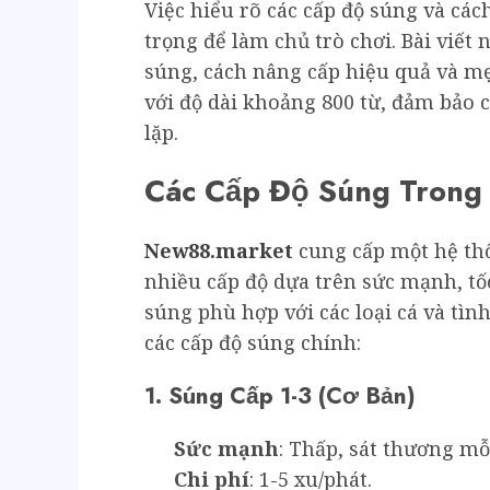
Việc hiểu rõ các cấp độ súng và các
trọng để làm chủ trò chơi. Bài viết n
súng, cách nâng cấp hiệu quả và mẹ
với độ dài khoảng 800 từ, đảm bảo
lặp.
Các Cấp Độ Súng Trong
New88.market
cung cấp một hệ th
nhiều cấp độ dựa trên sức mạnh, tốc
súng phù hợp với các loại cá và tìn
các cấp độ súng chính:
1. Súng Cấp 1-3 (Cơ Bản)
Sức mạnh
: Thấp, sát thương mỗi
Chi phí
: 1-5 xu/phát.