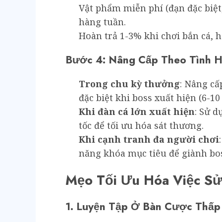
Vật phẩm miễn phí (đạn đặc biệt
hàng tuần.
Hoàn trả 1-3% khi chơi bắn cá, h
Bước 4: Nâng Cấp Theo Tình 
Trong chu kỳ thưởng
: Nâng cấ
đặc biệt khi boss xuất hiện (6-1
Khi đàn cá lớn xuất hiện
: Sử d
tốc để tối ưu hóa sát thương.
Khi cạnh tranh đa người chơi
năng khóa mục tiêu để giành bos
Mẹo Tối Ưu Hóa Việc S
1. Luyện Tập Ở Bàn Cược Thấp