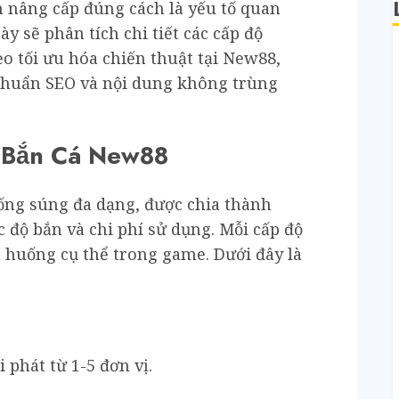
h nâng cấp đúng cách là yếu tố quan
ày sẽ phân tích chi tiết các cấp độ
o tối ưu hóa chiến thuật tại New88,
 chuẩn SEO và nội dung không trùng
 Bắn Cá New88
ống súng đa dạng, được chia thành
 độ bắn và chi phí sử dụng. Mỗi cấp độ
h huống cụ thể trong game. Dưới đây là
 phát từ 1-5 đơn vị.