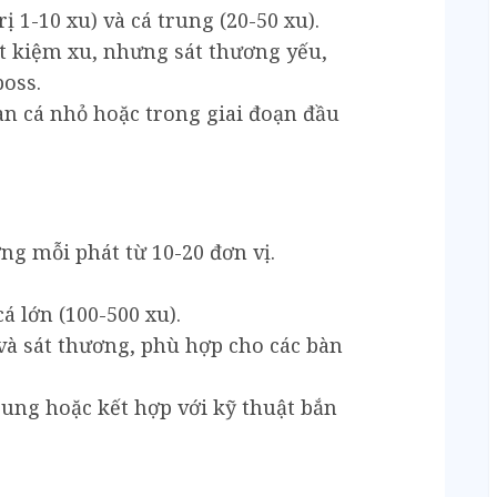
trị 1-10 xu) và cá trung (20-50 xu).
ết kiệm xu, nhưng sát thương yếu,
boss.
đàn cá nhỏ hoặc trong giai đoạn đầu
ơng mỗi phát từ 10-20 đơn vị.
cá lớn (100-500 xu).
 và sát thương, phù hợp cho các bàn
trung hoặc kết hợp với kỹ thuật bắn