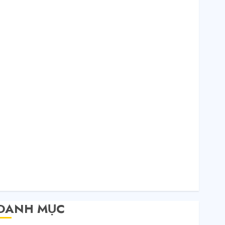
Tháng 12 2020
Tháng 11 2020
Tháng 10 2020
Tháng 9 2020
Tháng 8 2020
Tháng 7 2020
Tháng 6 2020
Tháng 5 2020
Tháng 4 2020
Tháng 3 2020
Tháng 2 2020
Tháng 1 2020
Tháng 11 2019
Tháng 11 2018
Tháng 10 2015
DANH MỤC