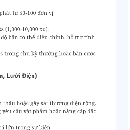
phát từ 50-100 đơn vị.
ss (1,000-10,000 xu).
 độ bắn có thể điều chỉnh, hỗ trợ tính
ss trong chu kỳ thưởng hoặc bàn cược
m, Lưới Điện)
ên thấu hoặc gây sát thương diện rộng.
ng yêu cầu vật phẩm hoặc nâng cấp đặc
cá lớn trong sự kiện.