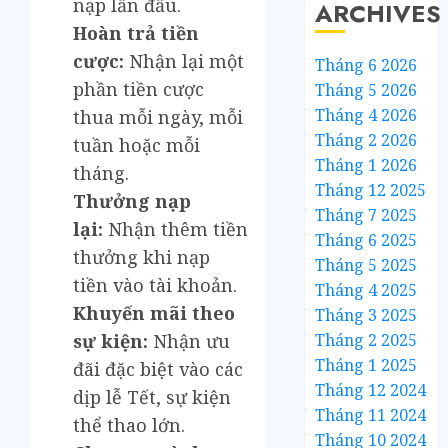
nạp lần đầu.
ARCHIVES
Hoàn trả tiền
cược:
Nhận lại một
Tháng 6 2026
phần tiền cược
Tháng 5 2026
Tháng 4 2026
thua mỗi ngày, mỗi
Tháng 2 2026
tuần hoặc mỗi
Tháng 1 2026
tháng.
Tháng 12 2025
Thưởng nạp
Tháng 7 2025
lại:
Nhận thêm tiền
Tháng 6 2025
thưởng khi nạp
Tháng 5 2025
tiền vào tài khoản.
Tháng 4 2025
Khuyến mãi theo
Tháng 3 2025
Tháng 2 2025
sự kiện:
Nhận ưu
Tháng 1 2025
đãi đặc biệt vào các
Tháng 12 2024
dịp lễ Tết, sự kiện
Tháng 11 2024
thể thao lớn.
Tháng 10 2024