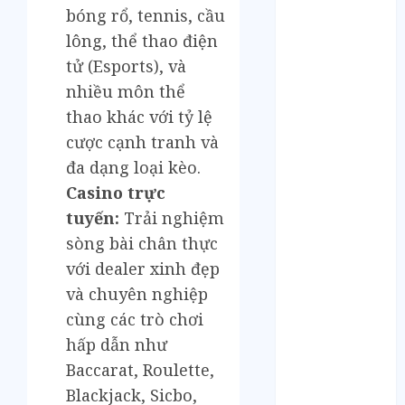
Tháng 11 2024
bóng rổ, tennis, cầu
Tháng 10 2024
lông, thể thao điện
Tháng 9 2024
tử (Esports), và
Tháng 8 2024
nhiều môn thể
Tháng 7 2024
Tháng 6 2024
thao khác với tỷ lệ
Tháng 5 2024
cược cạnh tranh và
Tháng 4 2024
đa dạng loại kèo.
Tháng 3 2024
Casino trực
Tháng 2 2024
tuyến:
Trải nghiệm
Tháng 1 2024
sòng bài chân thực
Tháng 12 2023
với dealer xinh đẹp
Tháng 11 2023
và chuyên nghiệp
Tháng 10 2023
Tháng 9 2023
cùng các trò chơi
Tháng 8 2023
hấp dẫn như
Tháng 7 2023
Baccarat, Roulette,
Tháng 6 2023
Blackjack, Sicbo,