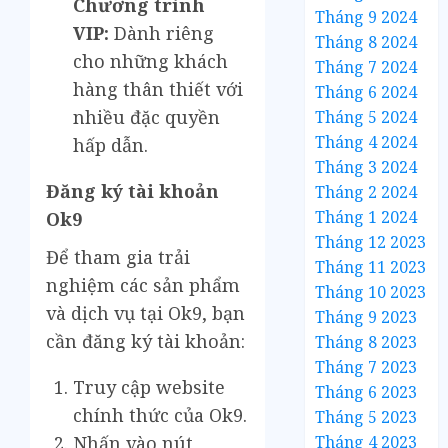
Chương trình
Tháng 9 2024
VIP:
Dành riêng
Tháng 8 2024
cho những khách
Tháng 7 2024
hàng thân thiết với
Tháng 6 2024
nhiều đặc quyền
Tháng 5 2024
Tháng 4 2024
hấp dẫn.
Tháng 3 2024
Đăng ký tài khoản
Tháng 2 2024
Tháng 1 2024
Ok9
Tháng 12 2023
Để tham gia trải
Tháng 11 2023
nghiệm các sản phẩm
Tháng 10 2023
và dịch vụ tại Ok9, bạn
Tháng 9 2023
cần đăng ký tài khoản:
Tháng 8 2023
Tháng 7 2023
Truy cập website
Tháng 6 2023
chính thức của Ok9.
Tháng 5 2023
Tháng 4 2023
Nhấn vào nút