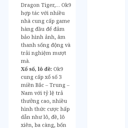
Tháng 5 2023
Dragon Tiger,… Ok9
Tháng 4 2023
hợp tác với nhiều
Tháng 3 2023
nhà cung cấp game
Tháng 2 2023
hàng đầu để đảm
Tháng 1 2023
bảo hình ảnh, âm
Tháng 12 2022
Tháng 11 2022
thanh sống động và
Tháng 6 2022
trải nghiệm mượt
Tháng 5 2022
mà.
Tháng 4 2022
Xổ số, lô đề:
Ok9
Tháng 3 2022
cung cấp xổ số 3
Tháng 2 2022
miền Bắc – Trung –
Tháng 1 2022
Nam với tỷ lệ trả
Tháng 12 2021
thưởng cao, nhiều
Tháng 11 2021
Tháng 7 2021
hình thức cược hấp
Tháng 6 2021
dẫn như lô, đề, lô
Tháng 5 2021
xiên, ba càng, bốn