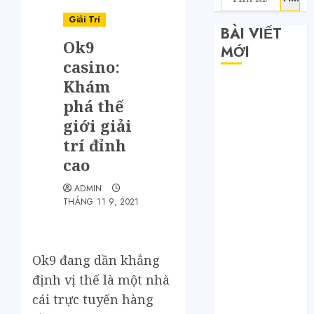
Giải Trí
BÀI VIẾT
Ok9
MỚI
casino:
Khám
Săn sale
phá thế
Taobao nửa
giá: Tuyệt
giới giải
chiêu không
trí đỉnh
phải ai cũng
cao
biết
ADMIN
Quy trình 4
THÁNG 11 9, 2021
bước tự order
1688 tận
xưởng không
Ok9 đang dần khẳng
qua trung
định vị thế là một nhà
gian
Bí mật của các
cái trực tuyến hàng