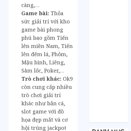
Tháng 2 2021
càng,…
Tháng 1 2021
Game bài:
Thỏa
Tháng 12 2020
sức giải trí với kho
Tháng 11 2020
game bài phong
Tháng 10 2020
phú bao gồm Tiến
Tháng 9 2020
Tháng 8 2020
lên miền Nam, Tiến
Tháng 7 2020
lên đếm lá, Phỏm,
Tháng 6 2020
Mậu binh, Liêng,
Tháng 5 2020
Sâm lốc, Poker,…
Tháng 4 2020
Trò chơi khác:
Ok9
Tháng 3 2020
còn cung cấp nhiều
Tháng 2 2020
trò chơi giải trí
Tháng 1 2020
khác như bắn cá,
Tháng 11 2019
slot game với đồ
Tháng 11 2018
Tháng 10 2015
họa đẹp mắt và cơ
hội trúng jackpot