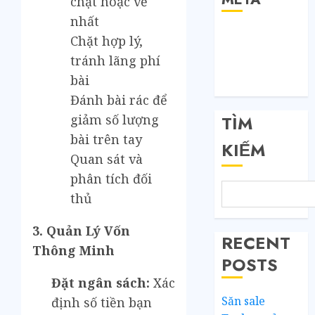
chặt hoặc về
nhất
Đăng nhập
Chặt hợp lý,
RSS bài viết
tránh lãng phí
RSS bình luận
bài
WordPress.org
Đánh bài rác để
giảm số lượng
TÌM
bài trên tay
KIẾM
Quan sát và
phân tích đối
thủ
3. Quản Lý Vốn
RECENT
Thông Minh
POSTS
Đặt ngân sách:
Xác
Săn sale
định số tiền bạn