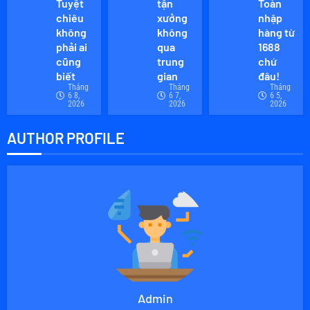
Tuyệt
tận
Toàn
chiêu
xưởng
nhập
không
không
hàng từ
phải ai
qua
1688
cũng
trung
chứ
biết
gian
đâu!
Tháng
Tháng
Tháng
6 8,
6 7,
6 5,
2026
2026
2026
AUTHOR PROFILE
Admin