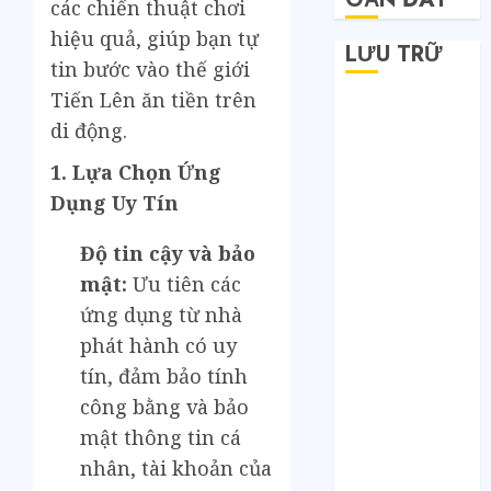
các chiến thuật chơi
hiệu quả, giúp bạn tự
LƯU TRỮ
tin bước vào thế giới
Tiến Lên ăn tiền trên
Tháng 6 2026
di động.
Tháng 5 2026
Tháng 4 2026
1. Lựa Chọn Ứng
Tháng 2 2026
Dụng Uy Tín
Tháng 1 2026
Tháng 12 2025
Độ tin cậy và bảo
Tháng 7 2025
mật:
Ưu tiên các
Tháng 6 2025
ứng dụng từ nhà
Tháng 5 2025
phát hành có uy
Tháng 4 2025
tín, đảm bảo tính
Tháng 3 2025
công bằng và bảo
Tháng 2 2025
mật thông tin cá
Tháng 1 2025
Tháng 12 2024
nhân, tài khoản của