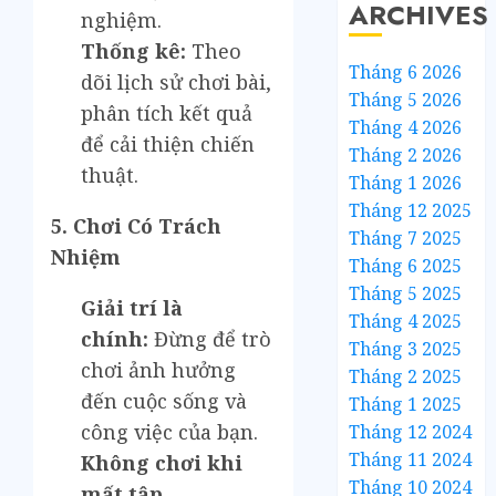
ARCHIVES
nghiệm.
Thống kê:
Theo
Tháng 6 2026
dõi lịch sử chơi bài,
Tháng 5 2026
phân tích kết quả
Tháng 4 2026
để cải thiện chiến
Tháng 2 2026
thuật.
Tháng 1 2026
Tháng 12 2025
5. Chơi Có Trách
Tháng 7 2025
Nhiệm
Tháng 6 2025
Tháng 5 2025
Giải trí là
Tháng 4 2025
chính:
Đừng để trò
Tháng 3 2025
chơi ảnh hưởng
Tháng 2 2025
đến cuộc sống và
Tháng 1 2025
công việc của bạn.
Tháng 12 2024
Tháng 11 2024
Không chơi khi
Tháng 10 2024
mất tập