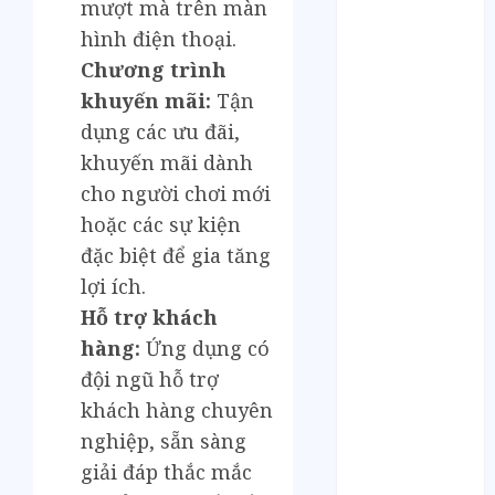
Tháng 5 2023
mượt mà trên màn
Tháng 4 2023
hình điện thoại.
Tháng 3 2023
Chương trình
Tháng 2 2023
khuyến mãi:
Tận
Tháng 1 2023
dụng các ưu đãi,
Tháng 12 2022
khuyến mãi dành
Tháng 11 2022
cho người chơi mới
Tháng 6 2022
hoặc các sự kiện
Tháng 5 2022
Tháng 4 2022
đặc biệt để gia tăng
Tháng 3 2022
lợi ích.
Tháng 2 2022
Hỗ trợ khách
Tháng 1 2022
hàng:
Ứng dụng có
Tháng 12 2021
đội ngũ hỗ trợ
Tháng 11 2021
khách hàng chuyên
Tháng 7 2021
nghiệp, sẵn sàng
Tháng 6 2021
giải đáp thắc mắc
Tháng 5 2021