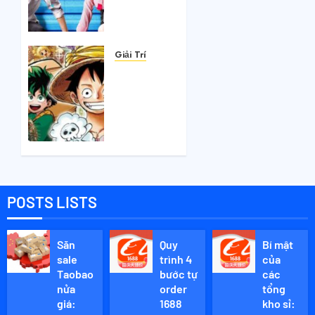
ảnh
Thái
Lan đạt
doanh
Giải Trí
thu
Top
phòng
truyện
vé kỷ
anime
lục
Isekai
(xuyên
THÁNG 5
không)
5, 2026
hay
0
nhất
năm
POSTS LISTS
2026.
THÁNG 1
Săn
Quy
Bí mật
15, 2026
sale
trình 4
của
0
Taobao
bước tự
các
nửa
order
tổng
giá:
1688
kho sỉ: