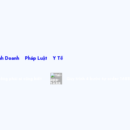
nh Doanh
Pháp Luật
Y Tế
ông phải ai cũng biết
Quy trình 4 bước tự order 1688