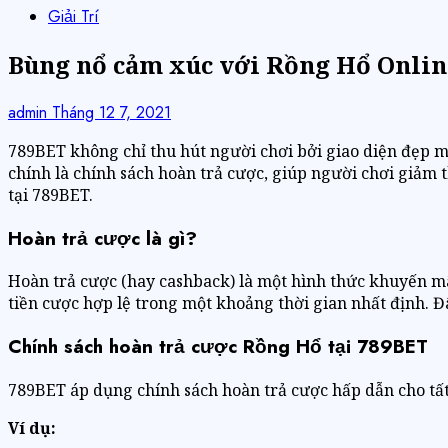
Giải Trí
Bùng nổ cảm xúc với Rồng Hổ Onli
admin
Tháng 12 7, 2021
789BET không chỉ thu hút người chơi bởi giao diện đẹp 
chính là chính sách hoàn trả cược, giúp người chơi giảm t
tại 789BET.
Hoàn trả cược là gì?
Hoàn trả cược (hay cashback) là một hình thức khuyến m
tiền cược hợp lệ trong một khoảng thời gian nhất định. Đ
Chính sách hoàn trả cược Rồng Hổ tại 789BET
789BET áp dụng chính sách hoàn trả cược hấp dẫn cho tất 
Ví dụ: