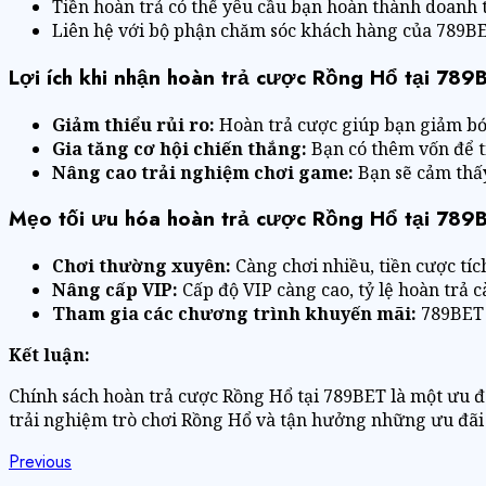
Tiền hoàn trả có thể yêu cầu bạn hoàn thành doanh t
Liên hệ với bộ phận chăm sóc khách hàng của 789BE
Lợi ích khi nhận hoàn trả cược Rồng Hổ tại 789
Giảm thiểu rủi ro:
Hoàn trả cược giúp bạn giảm bớt
Gia tăng cơ hội chiến thắng:
Bạn có thêm vốn để ti
Nâng cao trải nghiệm chơi game:
Bạn sẽ cảm thấy
Mẹo tối ưu hóa hoàn trả cược Rồng Hổ tại 789
Chơi thường xuyên:
Càng chơi nhiều, tiền cược tích
Nâng cấp VIP:
Cấp độ VIP càng cao, tỷ lệ hoàn trả 
Tham gia các chương trình khuyến mãi:
789BET t
Kết luận:
Chính sách hoàn trả cược Rồng Hổ tại 789BET là một ưu đ
trải nghiệm trò chơi Rồng Hổ và tận hưởng những ưu đãi 
Previous