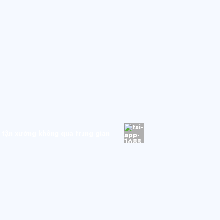
 tận xưởng không qua trung gian
Bí mật của các tổng