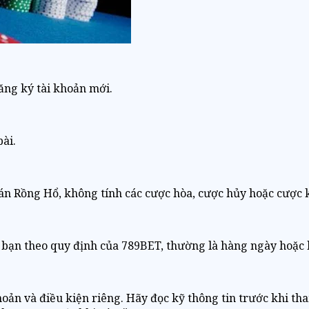
ăng ký tài khoản mới.
ài.
 ván Rồng Hổ, không tính các cược hòa, cược hủy hoặc cược 
a bạn theo quy định của 789BET, thường là hàng ngày hoặc 
ản và điều kiện riêng. Hãy đọc kỹ thông tin trước khi tha