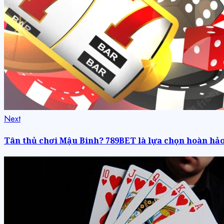
Next
Tân thủ chơi Mậu Binh? 789BET là lựa chọn hoàn hảo