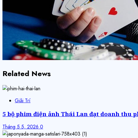
Related News
Giải Trí
5 bộ phim điện ảnh Thái Lan đạt doanh thu p
Tháng 5 5, 2026
0