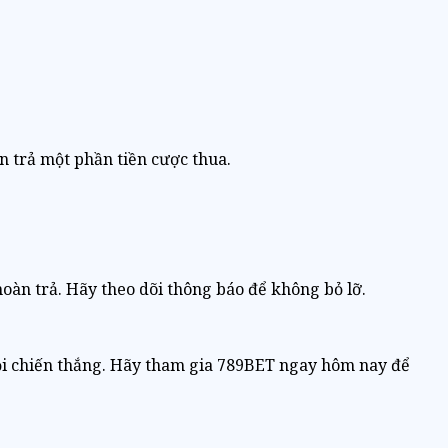
n trả một phần tiền cược thua.
àn trả. Hãy theo dõi thông báo để không bỏ lỡ.
hội chiến thắng. Hãy tham gia 789BET ngay hôm nay để