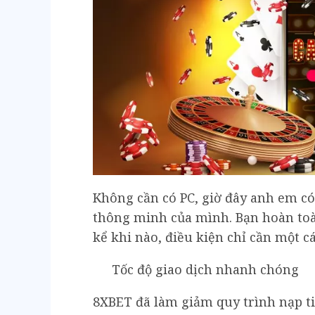
Không cần có PC, giờ đây anh em có
thông minh của mình. Bạn hoàn toàn
kể khi nào, điều kiện chỉ cần một cá
Tốc độ giao dịch nhanh chóng
8XBET đã làm giảm quy trình nạp tiề