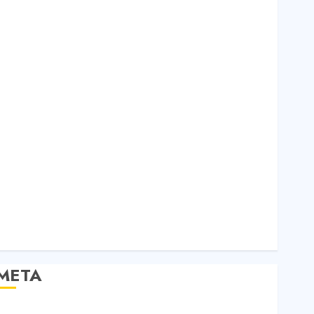
Bất Động Sản
Công Nghệ
Dịch vụ
Du Lịch
iải Trí
Giáo Dục
Nội Thất
Sức Khoẻ
Tài Chính
Thời Trang
Thực Phẩm – Đồ Uống
Xe
Xe Cộ
Y Tế
META
Đăng nhập