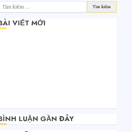
BÀI VIẾT MỚI
Săn sale Taobao nửa giá: Tuyệt chiêu không phải ai
cũng biết
Quy trình 4 bước tự order 1688 tận xưởng không
qua trung gian
Bí mật của các tổng kho sỉ: Toàn nhập hàng từ 1688
chứ đâu!
Quy trình từ lúc bấm mua trên Taobao cho đến khi
hàng về tận tay.
Không Biết Tiếng Trung Có Tự Đặt Hàng Trung
Quốc Được Không?
BÌNH LUẬN GẦN ĐÂY