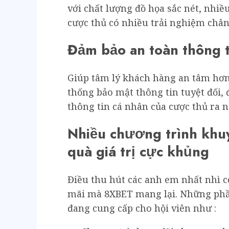
với chất lượng đồ họa sắc nét, nhi
cược thủ có nhiều trải nghiệm chân
Đảm bảo an toàn thông 
Giúp tâm lý khách hàng an tâm hơn
thống bảo mật thông tin tuyệt đối,
thông tin cá nhân của cược thủ ra n
Nhiều chương trình khu
quà giá trị cực khủng
Điều thu hút các anh em nhất nhì c
mãi mà 8XBET mang lại. Những phầ
đang cung cấp cho hội viên như :