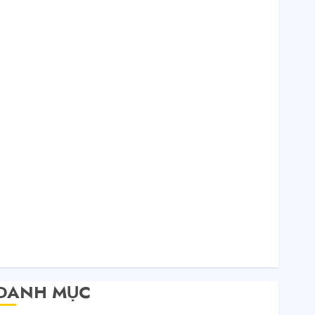
Tháng 12 2020
Tháng 11 2020
Tháng 10 2020
Tháng 9 2020
Tháng 8 2020
Tháng 7 2020
Tháng 6 2020
Tháng 5 2020
Tháng 4 2020
Tháng 3 2020
Tháng 2 2020
Tháng 1 2020
Tháng 11 2019
Tháng 11 2018
Tháng 10 2015
DANH MỤC