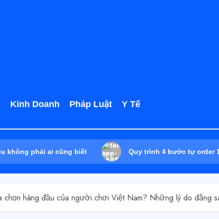
c
Kinh Doanh
Pháp Luật
Y Tế
êu không phải ai cũng biết
Quy trình 4 bước tự order
ựa chọn hàng đầu của người chơi Việt Nam? Những lý do đằng s