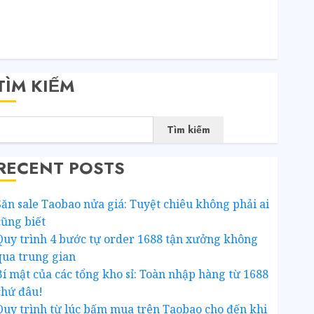
SS bài viết
RSS bình luận
WordPress.org
TÌM KIẾM
Tìm kiếm
RECENT POSTS
Săn sale Taobao nửa giá: Tuyệt chiêu không phải ai
cũng biết
Quy trình 4 bước tự order 1688 tận xưởng không
qua trung gian
Bí mật của các tổng kho sỉ: Toàn nhập hàng từ 1688
chứ đâu!
Quy trình từ lúc bấm mua trên Taobao cho đến khi