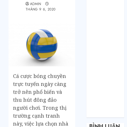
Bí mật của các
ADMIN
tổng kho sỉ:
THÁNG 9 6, 2020
Toàn nhập
hàng từ 1688
chứ đâu!
Quy trình từ
lúc bấm mua
trên Taobao
cho đến khi
hàng về tận
tay.
Cá cược bóng chuyền
Không Biết
trực tuyến ngày càng
Tiếng Trung
trở nên phổ biến và
Có Tự Đặt
Hàng Trung
thu hút đông đảo
Quốc Được
người chơi. Trong thị
Không?
trường cạnh tranh
này, việc lựa chọn nhà
BÌNH LUẬN