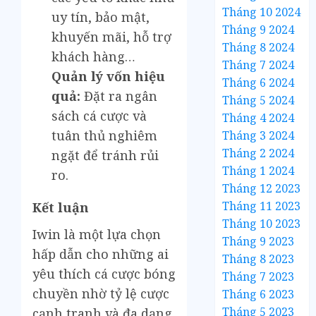
Tháng 10 2024
uy tín, bảo mật,
Tháng 9 2024
khuyến mãi, hỗ trợ
Tháng 8 2024
khách hàng…
Tháng 7 2024
Quản lý vốn hiệu
Tháng 6 2024
quả:
Đặt ra ngân
Tháng 5 2024
sách cá cược và
Tháng 4 2024
tuân thủ nghiêm
Tháng 3 2024
Tháng 2 2024
ngặt để tránh rủi
Tháng 1 2024
ro.
Tháng 12 2023
Tháng 11 2023
Kết luận
Tháng 10 2023
Iwin là một lựa chọn
Tháng 9 2023
hấp dẫn cho những ai
Tháng 8 2023
yêu thích cá cược bóng
Tháng 7 2023
chuyền nhờ tỷ lệ cược
Tháng 6 2023
Tháng 5 2023
cạnh tranh và đa dạng