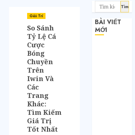
Giải Trí
BÀI VIẾT
So Sánh
MỚI
Tỷ Lệ Cá
Cược
Săn sale
Bóng
Taobao nửa
giá: Tuyệt
Chuyền
chiêu không
Trên
phải ai cũng
Iwin Và
biết
Các
Quy trình 4
Trang
bước tự order
Khác:
1688 tận
Tìm Kiếm
xưởng không
Giá Trị
qua trung
Tốt Nhất
gian