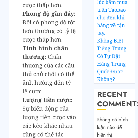
lúc bấm mua
cược thấp hơn.
trên Taobao
Phong độ gần đây:
cho đến khi
Đội có phong độ tốt
hàng về tận
hơn thường có tỷ lệ
tay.
cược thấp hơn.
Không Biết
Tình hình chấn
Tiếng Trung
Có Tự Đặt
thương:
Chấn
Hàng Trung
thương của các cầu
Quốc Được
thủ chủ chốt có thể
Không?
ảnh hưởng đến tỷ
lệ cược.
RECENT
Lượng tiền cược:
COMMENT
Sự biến động của
lượng tiền cược vào
Không có bình
các kèo khác nhau
luận nào để
cũng có thể tác
hiển thị.