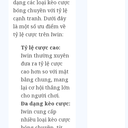
Tháng 12 2024
dạng các loại kèo cược
Tháng 11 2024
bóng chuyền với tỷ lệ
Tháng 10 2024
cạnh tranh. Dưới đây
Tháng 9 2024
là một số ưu điểm về
Tháng 8 2024
tỷ lệ cược trên Iwin:
Tháng 7 2024
Tháng 6 2024
Tỷ lệ cược cao:
Tháng 5 2024
Iwin thường xuyên
Tháng 4 2024
đưa ra tỷ lệ cược
Tháng 3 2024
cao hơn so với mặt
Tháng 2 2024
Tháng 1 2024
bằng chung, mang
Tháng 12 2023
lại cơ hội thắng lớn
Tháng 11 2023
cho người chơi.
Tháng 10 2023
Đa dạng kèo cược:
Tháng 9 2023
Iwin cung cấp
Tháng 8 2023
nhiều loại kèo cược
Tháng 7 2023
bóng chuyền, từ