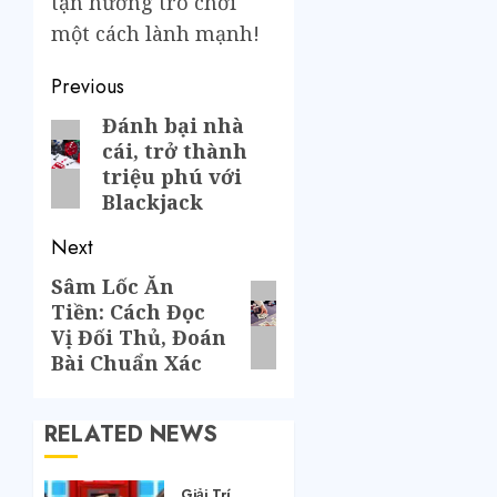
tận hưởng trò chơi
một cách lành mạnh!
Previous
Đánh bại nhà
cái, trở thành
triệu phú với
Blackjack
Next
Sâm Lốc Ăn
Tiền: Cách Đọc
Vị Đối Thủ, Đoán
Bài Chuẩn Xác
RELATED NEWS
Giải Trí