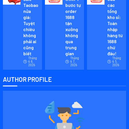
0
Taobao
bước tự
các
nửa
order
tổng
giá:
1688
kho sỉ:
Tuyệt
tận
Toàn
chiêu
xưởng
nhập
không
không
hàng từ
phải ai
qua
1688
cũng
trung
chứ
biết
gian
đâu!
Tháng
Tháng
Tháng
6 8,
6 7,
6 5,
2026
2026
2026
AUTHOR PROFILE