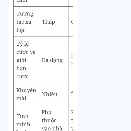
Tương
tác xã
Thấp
Cao
hội
Tỷ lệ
cược và
Hạn chế
giới
Đa dạng
hơn
hạn
cược
Khuyến
Nhiều
Ít hơn
mãi
Phụ
Phụ
Tính
thuộc
thuộc
minh
vào nhà
vào sòng