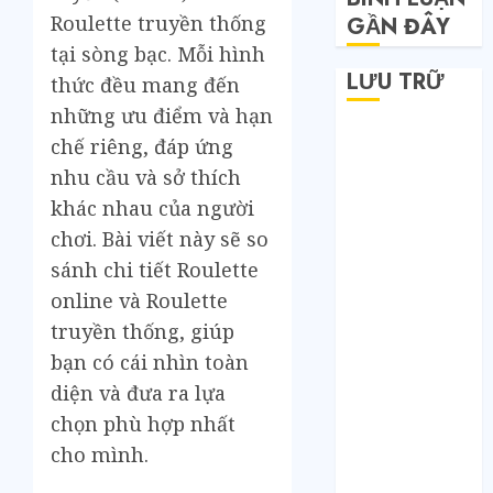
Roulette truyền thống
GẦN ĐÂY
tại sòng bạc. Mỗi hình
LƯU TRỮ
thức đều mang đến
những ưu điểm và hạn
Tháng 6 2026
chế riêng, đáp ứng
Tháng 5 2026
nhu cầu và sở thích
Tháng 4 2026
khác nhau của người
Tháng 2 2026
chơi. Bài viết này sẽ so
Tháng 1 2026
sánh chi tiết Roulette
Tháng 12 2025
online và Roulette
Tháng 7 2025
Tháng 6 2025
truyền thống, giúp
Tháng 5 2025
bạn có cái nhìn toàn
Tháng 4 2025
diện và đưa ra lựa
Tháng 3 2025
chọn phù hợp nhất
Tháng 2 2025
cho mình.
Tháng 1 2025