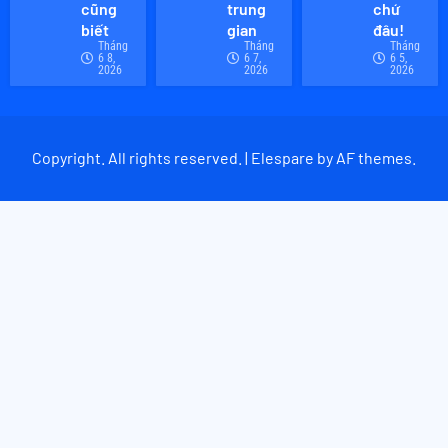
cũng
trung
chứ
biết
gian
đâu!
Tháng
Tháng
Tháng
6 8,
6 7,
6 5,
2026
2026
2026
Copyright. All rights reserved. | Elespare by AF themes.