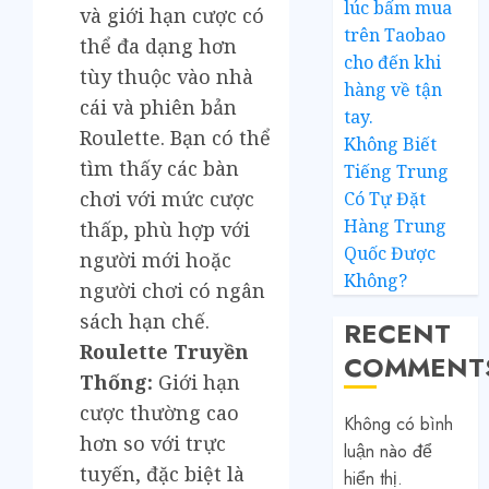
lúc bấm mua
và giới hạn cược có
trên Taobao
thể đa dạng hơn
cho đến khi
tùy thuộc vào nhà
hàng về tận
cái và phiên bản
tay.
Roulette. Bạn có thể
Không Biết
tìm thấy các bàn
Tiếng Trung
chơi với mức cược
Có Tự Đặt
Hàng Trung
thấp, phù hợp với
Quốc Được
người mới hoặc
Không?
người chơi có ngân
sách hạn chế.
RECENT
Roulette Truyền
COMMENT
Thống:
Giới hạn
cược thường cao
Không có bình
hơn so với trực
luận nào để
tuyến, đặc biệt là
hiển thị.