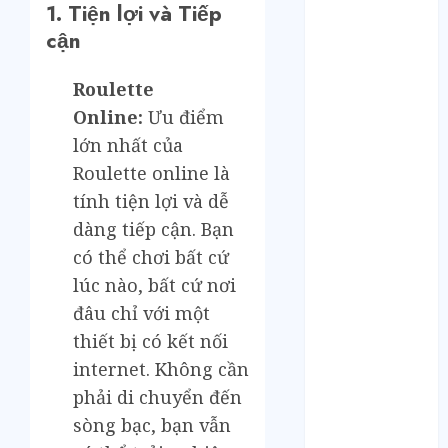
Tháng 12 2024
1. Tiện lợi và Tiếp
Tháng 11 2024
cận
Tháng 10 2024
Tháng 9 2024
Roulette
Tháng 8 2024
Online:
Ưu điểm
Tháng 7 2024
lớn nhất của
Tháng 6 2024
Roulette online là
Tháng 5 2024
tính tiện lợi và dễ
Tháng 4 2024
Tháng 3 2024
dàng tiếp cận. Bạn
Tháng 2 2024
có thể chơi bất cứ
Tháng 1 2024
lúc nào, bất cứ nơi
Tháng 12 2023
đâu chỉ với một
Tháng 11 2023
thiết bị có kết nối
Tháng 10 2023
internet. Không cần
Tháng 9 2023
phải di chuyển đến
Tháng 8 2023
sòng bạc, bạn vẫn
Tháng 7 2023