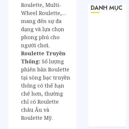
Roulette, Multi-
DANH MỤC
Wheel Roulette,…
mang đến sự đa
Bất Động Sản
dạng và lựa chọn
Công Nghệ
Dịch vụ
phong phú cho
Du Lịch
người chơi.
Giải Trí
Roulette Truyền
Giáo Dục
Thống:
Số lượng
Nội Thất
phiên bản Roulette
Sức Khoẻ
tại sòng bạc truyền
Tài Chính
thống có thể hạn
Thời Trang
chế hơn, thường
Thực Phẩm –
Đồ Uống
chỉ có Roulette
Xe
châu Âu và
Xe Cộ
Roulette Mỹ.
Y Tế