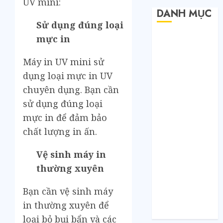
UV mini:
DANH MỤC
Sử dụng đúng loại
mực in
Bất Động Sản
Công Nghệ
Máy in UV mini sử
Dịch vụ
dụng loại mực in UV
Du Lịch
Giải Trí
chuyên dụng. Bạn cần
Giáo Dục
sử dụng đúng loại
Nội Thất
mực in để đảm bảo
Sức Khoẻ
chất lượng in ấn.
Tài Chính
Thời Trang
Vệ sinh máy in
Thực Phẩm –
thường xuyên
Đồ Uống
Xe
Bạn cần vệ sinh máy
Xe Cộ
in thường xuyên để
Y Tế
loại bỏ bụi bẩn và các