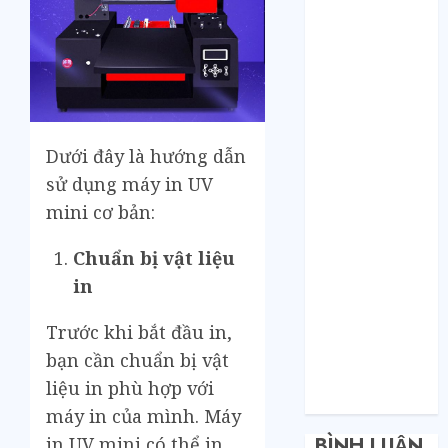
Bí mật của các
tổng kho sỉ:
Toàn nhập
hàng từ 1688
chứ đâu!
Quy trình từ
lúc bấm mua
Dưới đây là hướng dẫn
trên Taobao
sử dụng máy in UV
cho đến khi
mini cơ bản:
hàng về tận
tay.
Chuẩn bị vật liệu
Không Biết
in
Tiếng Trung
Có Tự Đặt
Trước khi bắt đầu in,
Hàng Trung
bạn cần chuẩn bị vật
Quốc Được
liệu in phù hợp với
Không?
máy in của mình. Máy
in UV mini có thể in
BÌNH LUẬN