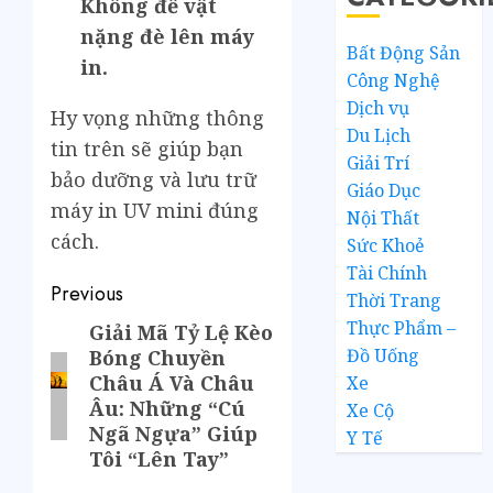
Không để vật
nặng đè lên máy
Bất Động Sản
in.
Công Nghệ
Dịch vụ
Hy vọng những thông
Du Lịch
tin trên sẽ giúp bạn
Giải Trí
bảo dưỡng và lưu trữ
Giáo Dục
máy in UV mini đúng
Nội Thất
cách.
Sức Khoẻ
Tài Chính
Previous
Thời Trang
Thực Phẩm –
Giải Mã Tỷ Lệ Kèo
Đồ Uống
Bóng Chuyền
Châu Á Và Châu
Xe
Âu: Những “Cú
Xe Cộ
Ngã Ngựa” Giúp
Y Tế
Tôi “Lên Tay”