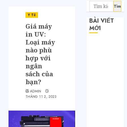
Y Tế
BÀI VIẾT
Giá máy
MỚI
in UV:
Loại máy
Săn sale
nào phù
Taobao nửa
giá: Tuyệt
hợp với
chiêu không
ngân
phải ai cũng
sách của
biết
bạn?
Quy trình 4
ADMIN
bước tự order
THÁNG 11 2, 2023
1688 tận
xưởng không
qua trung
gian