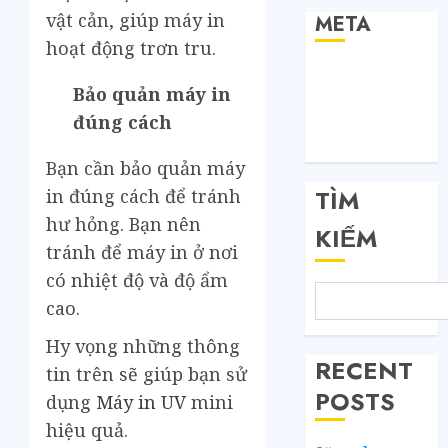
vật cản, giúp máy in
META
hoạt động trơn tru.
Đăng nhập
Bảo quản máy in
RSS bài viết
đúng cách
RSS bình luận
WordPress.org
Bạn cần bảo quản máy
TÌM
in đúng cách để tránh
hư hỏng. Bạn nên
KIẾM
tránh để máy in ở nơi
có nhiệt độ và độ ẩm
cao.
Hy vọng những thông
RECENT
tin trên sẽ giúp bạn sử
POSTS
dụng
Máy in UV
mini
hiệu quả.