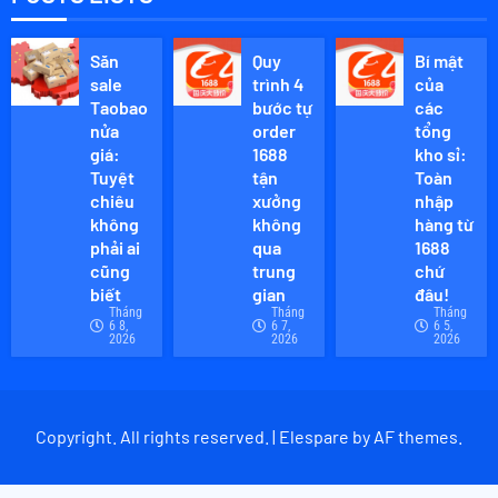
Săn
Quy
Bí mật
sale
trình 4
của
Taobao
bước tự
các
nửa
order
tổng
giá:
1688
kho sỉ:
Tuyệt
tận
Toàn
chiêu
xưởng
nhập
không
không
hàng từ
phải ai
qua
1688
cũng
trung
chứ
biết
gian
đâu!
Tháng
Tháng
Tháng
6 8,
6 7,
6 5,
2026
2026
2026
Copyright. All rights reserved. | Elespare by AF themes.