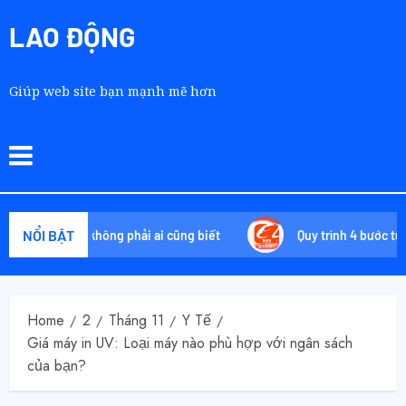
LAO ĐỘNG
Giúp web site bạn mạnh mẽ hơn
NỔI BẬT
yệt chiêu không phải ai cũng biết
Quy trình 4 bước tự order
Home
2
Tháng 11
Y Tế
Giá máy in UV: Loại máy nào phù hợp với ngân sách
của bạn?