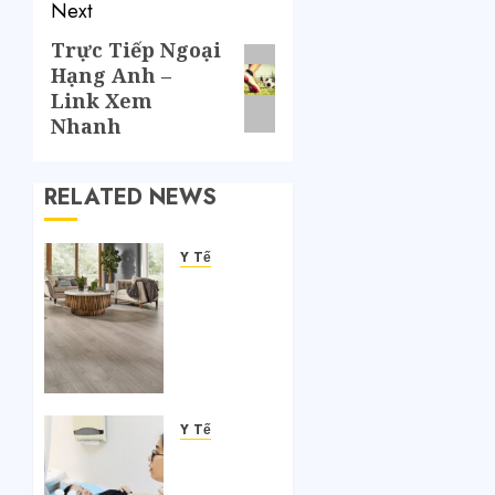
Next
Trực Tiếp Ngoại
Hạng Anh –
Link Xem
Nhanh
RELATED NEWS
Y Tế
So
Sánh
Gỗ
Nhựa
Ngoài
Trời Và
Gỗ Tự
Y Tế
Nhiên
Bảng
giá xét