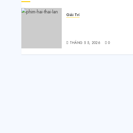
Giải Trí
5 bộ phim điện ảnh Thái
Lan đạt doanh thu phòng
vé kỷ lục
THÁNG 5 5, 2026
0