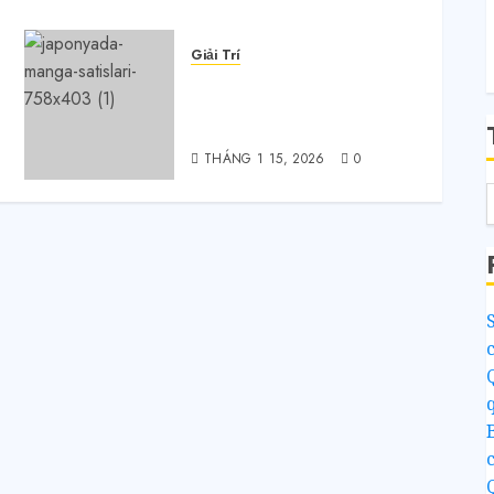
R
Giải Trí
Top truyện anime Isekai
(xuyên không) hay nhất
năm 2026.
THÁNG 1 15, 2026
0