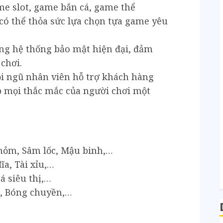
ame slot, game bắn cá, game thể
 có thể thỏa sức lựa chọn tựa game yêu
ng hệ thống bảo mật hiện đại, đảm
chơi.
ội ngũ nhân viên hỗ trợ khách hàng
p mọi thắc mắc của người chơi một
hỏm, Sâm lốc, Mậu binh,…
ĩa, Tài xỉu,…
á siêu thị,…
ổ, Bóng chuyền,…
…