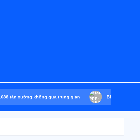
 1688 tận xưởng không qua trung gian
Bí mật của các