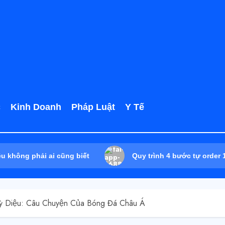
c
Kinh Doanh
Pháp Luật
Y Tế
êu không phải ai cũng biết
Quy trình 4 bước tự order
ỳ Diệu: Câu Chuyện Của Bóng Đá Châu Á