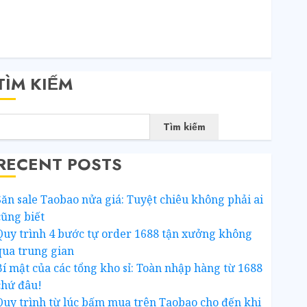
SS bài viết
RSS bình luận
WordPress.org
TÌM KIẾM
Tìm kiếm
RECENT POSTS
Săn sale Taobao nửa giá: Tuyệt chiêu không phải ai
cũng biết
Quy trình 4 bước tự order 1688 tận xưởng không
qua trung gian
Bí mật của các tổng kho sỉ: Toàn nhập hàng từ 1688
chứ đâu!
Quy trình từ lúc bấm mua trên Taobao cho đến khi