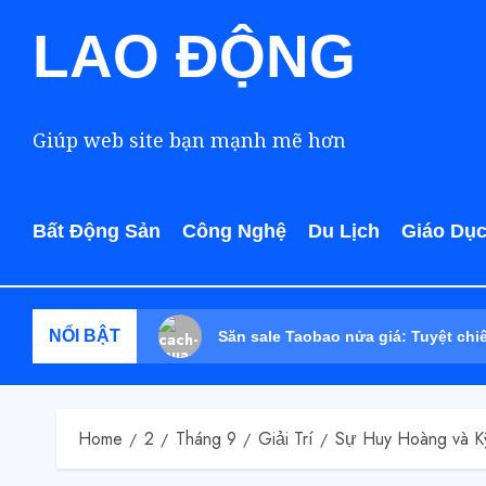
LAO ĐỘNG
Giúp web site bạn mạnh mẽ hơn
Bất Động Sản
Công Nghệ
Du Lịch
Giáo Dụ
NỔI BẬT
Săn sale Taobao nửa giá: Tuyệt chi
Home
2
Tháng 9
Giải Trí
Sự Huy Hoàng và K