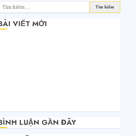
BÀI VIẾT MỚI
Săn sale Taobao nửa giá: Tuyệt chiêu không phải ai
cũng biết
Quy trình 4 bước tự order 1688 tận xưởng không
qua trung gian
Bí mật của các tổng kho sỉ: Toàn nhập hàng từ 1688
chứ đâu!
Quy trình từ lúc bấm mua trên Taobao cho đến khi
hàng về tận tay.
Không Biết Tiếng Trung Có Tự Đặt Hàng Trung
Quốc Được Không?
BÌNH LUẬN GẦN ĐÂY