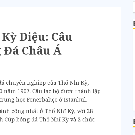
 Kỳ Diệu: Câu
 Đá Châu Á
đá chuyên nghiệp của Thổ Nhĩ Kỳ,
0 năm 1907. Câu lạc bộ được thành lập
trung học Fenerbahçe ở Istanbul.
hành công nhất ở Thổ Nhĩ Kỳ, với 28
ch Cúp bóng đá Thổ Nhĩ Kỳ và 2 chức