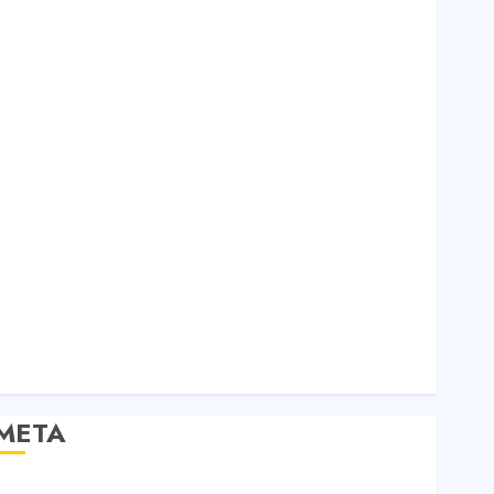
Bất Động Sản
Công Nghệ
Dịch vụ
Du Lịch
iải Trí
Giáo Dục
Nội Thất
Sức Khoẻ
Tài Chính
Thời Trang
Thực Phẩm – Đồ Uống
Xe
Xe Cộ
Y Tế
META
Đăng nhập