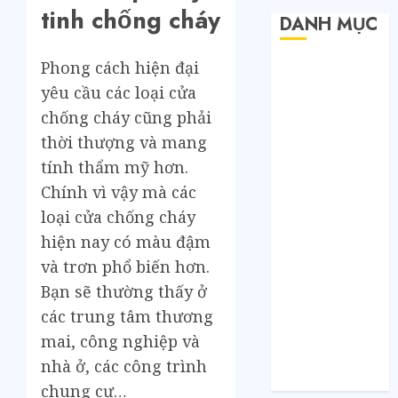
tinh chống cháy
DANH MỤC
Phong cách hiện đại
Bất Động Sản
Công Nghệ
yêu cầu các loại cửa
Dịch vụ
chống cháy cũng phải
Du Lịch
thời thượng và mang
Giải Trí
tính thẩm mỹ hơn.
Giáo Dục
Chính vì vậy mà các
Nội Thất
loại cửa chống cháy
Sức Khoẻ
hiện nay có màu đậm
Tài Chính
và trơn phổ biến hơn.
Thời Trang
Thực Phẩm –
Bạn sẽ thường thấy ở
Đồ Uống
các trung tâm thương
Xe
mai, công nghiệp và
Xe Cộ
nhà ở, các công trình
Y Tế
chung cư…