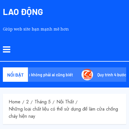
LAO ĐỘNG
Giúp web site bạn mạnh mẽ hơn
NỔI BẬT
yệt chiêu không phải ai cũng biết
Quy trình 4 bước tự order
Home
2
Tháng 5
Nội Thất
Những loại chất liệu có thể sử dụng để làm cửa chống
cháy hiện nay