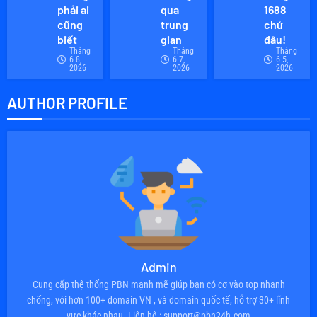
phải ai
qua
1688
cũng
trung
chứ
biết
gian
đâu!
Tháng
Tháng
Tháng
6 8,
6 7,
6 5,
2026
2026
2026
AUTHOR PROFILE
Admin
Cung cấp thệ thống PBN mạnh mẽ giúp bạn có cơ vào top nhanh
chống, với hơn 100+ domain VN , và domain quốc tế, hỗ trợ 30+ lĩnh
vực khác nhau. Liên hệ : support@pbn24h.com