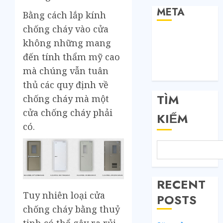
META
Bằng cách lắp kính
chống cháy vào cửa
Đăng nhập
không những mang
RSS bài viết
đến tính thẩm mỹ cao
RSS bình luận
mà chúng vẫn tuân
WordPress.org
thủ các quy định về
TÌM
chống cháy mà một
cửa chống cháy phải
KIẾM
có.
RECENT
Tuy nhiên loại cửa
POSTS
chống cháy bằng thuỷ
tinh có thể gây ra rủi