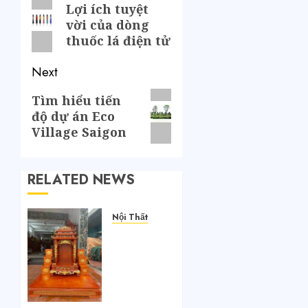
Lợi ích tuyệt
vời của dòng
thuốc lá điện tử
Next
Tìm hiểu tiến
độ dự án Eco
Village Saigon
RELATED NEWS
Nội Thất
Bàn
thờ
Thần
Tài: Ý
nghĩa