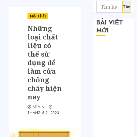
Nội Thất
BÀI VIẾT
Những
MỚI
loại chất
liệu có
Săn sale
thể sử
Taobao nửa
giá: Tuyệt
dụng để
chiêu không
làm cửa
phải ai cũng
chống
biết
cháy hiện
Quy trình 4
nay
bước tự order
1688 tận
ADMIN
THÁNG 5 2, 2023
xưởng không
qua trung
gian