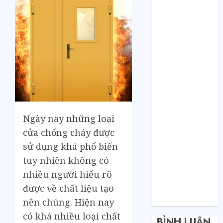
Bí mật của các
tổng kho sỉ:
Toàn nhập
hàng từ 1688
chứ đâu!
Quy trình từ
lúc bấm mua
trên Taobao
cho đến khi
hàng về tận
Ngày nay những loại
tay.
cửa chống cháy được
Không Biết
sử dụng khá phổ biến
Tiếng Trung
tuy nhiên không có
Có Tự Đặt
nhiều người hiểu rõ
Hàng Trung
Quốc Được
được về chất liệu tạo
Không?
nên chúng. Hiện nay
có khá nhiều loại chất
BÌNH LUẬN