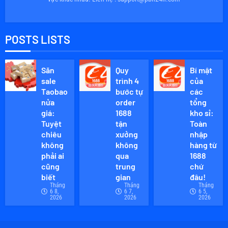
POSTS LISTS
Săn
Quy
Bí mật
sale
trình 4
của
Taobao
bước tự
các
nửa
order
tổng
giá:
1688
kho sỉ:
Tuyệt
tận
Toàn
chiêu
xưởng
nhập
không
không
hàng từ
phải ai
qua
1688
cũng
trung
chứ
biết
gian
đâu!
Tháng
Tháng
Tháng
6 8,
6 7,
6 5,
2026
2026
2026