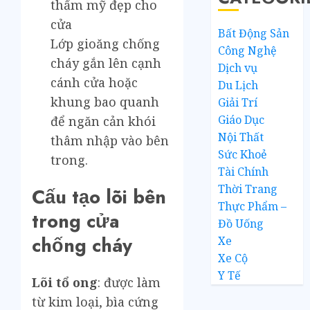
thẩm mỹ đẹp cho
cửa
Bất Động Sản
Lớp gioăng chống
Công Nghệ
cháy gắn lên cạnh
Dịch vụ
cánh cửa hoặc
Du Lịch
khung bao quanh
Giải Trí
Giáo Dục
để ngăn cản khói
Nội Thất
thâm nhập vào bên
Sức Khoẻ
trong.
Tài Chính
Thời Trang
Cấu tạo lõi bên
Thực Phẩm –
trong cửa
Đồ Uống
chống cháy
Xe
Xe Cộ
Y Tế
Lõi tổ ong
: được làm
từ kim loại, bìa cứng