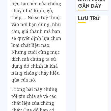
liệu tạo nên cửa chống
GẦN ĐÂY
cháy như: kính, gỗ,
thép,… Nó sẽ tuỳ thuộc
LƯU TRỮ
vào nơi bạn dùng, nhu
Tháng 6 2026
cầu, giá thành mà bạn
Tháng 5 2026
sẽ quyết định lựa chọn
Tháng 4 2026
loại chất liệu nào.
Tháng 2 2026
Nhưng cuối cùng mục
Tháng 1 2026
đích mà chúng ta sử
Tháng 12 2025
dụng đó chính là khả
Tháng 7 2025
năng chống cháy hiệu
Tháng 6 2025
qủa của nó.
Tháng 5 2025
Tháng 4 2025
Trong bài này chúng
Tháng 3 2025
tôi xin chia sẻ về các
Tháng 2 2025
chất liệu
cửa chống
Tháng 1 2025
cháy
. Qua đó bạn có