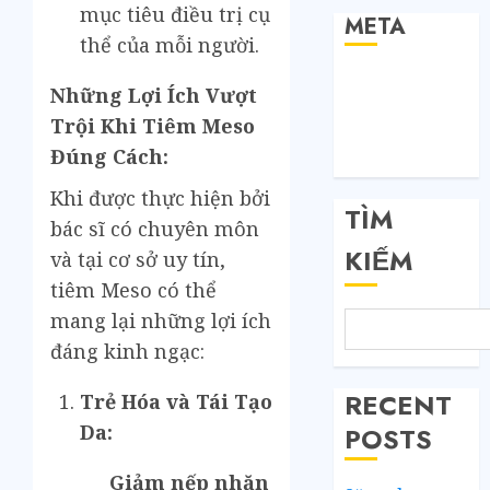
mục tiêu điều trị cụ
META
thể của mỗi người.
Đăng nhập
Những Lợi Ích Vượt
RSS bài viết
Trội Khi Tiêm Meso
RSS bình luận
Đúng Cách:
WordPress.org
Khi được thực hiện bởi
TÌM
bác sĩ có chuyên môn
KIẾM
và tại cơ sở uy tín,
tiêm Meso có thể
mang lại những lợi ích
đáng kinh ngạc:
RECENT
Trẻ Hóa và Tái Tạo
Da:
POSTS
Giảm nếp nhăn