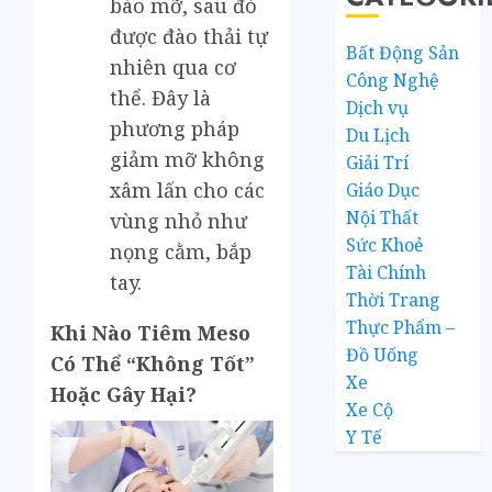
bào mỡ, sau đó
được đào thải tự
Bất Động Sản
nhiên qua cơ
Công Nghệ
thể. Đây là
Dịch vụ
phương pháp
Du Lịch
giảm mỡ không
Giải Trí
xâm lấn cho các
Giáo Dục
Nội Thất
vùng nhỏ như
Sức Khoẻ
nọng cằm, bắp
Tài Chính
tay.
Thời Trang
Thực Phẩm –
Khi Nào Tiêm Meso
Đồ Uống
Có Thể “Không Tốt”
Xe
Hoặc Gây Hại?
Xe Cộ
Y Tế