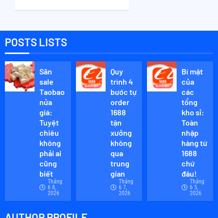
gây hại
THÁNG 10
cho
31, 2024
mắt và
0
tác
POSTS LISTS
dụng
của
kính
Săn
Quy
Bí mật
chống
sale
trình 4
của
ánh
Taobao
bước tự
các
sáng
nửa
order
tổng
giá:
xanh
1688
kho sỉ:
Tuyệt
tận
Toàn
chiêu
xưởng
nhập
THÁNG 4
4, 2023
không
không
hàng từ
0
phải ai
qua
1688
cũng
trung
chứ
biết
gian
đâu!
Tháng
Tháng
Tháng
6 8,
6 7,
6 5,
2026
2026
2026
AUTHOR PROFILE