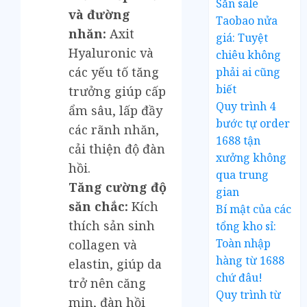
Săn sale
và đường
Taobao nửa
nhăn:
Axit
giá: Tuyệt
Hyaluronic và
chiêu không
các yếu tố tăng
phải ai cũng
biết
trưởng giúp cấp
Quy trình 4
ẩm sâu, lấp đầy
bước tự order
các rãnh nhăn,
1688 tận
cải thiện độ đàn
xưởng không
hồi.
qua trung
Tăng cường độ
gian
săn chắc:
Kích
Bí mật của các
thích sản sinh
tổng kho sỉ:
Toàn nhập
collagen và
hàng từ 1688
elastin, giúp da
chứ đâu!
trở nên căng
Quy trình từ
mịn, đàn hồi