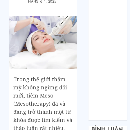
Bí mật của các
THÁNG 6 1, 2025
tổng kho sỉ:
Toàn nhập
hàng từ 1688
chứ đâu!
Quy trình từ
lúc bấm mua
trên Taobao
cho đến khi
hàng về tận
tay.
Trong thế giới thẩm
Không Biết
mỹ không ngừng đổi
Tiếng Trung
Có Tự Đặt
mới, tiêm Meso
Hàng Trung
(Mesotherapy) đã và
Quốc Được
đang trở thành một từ
Không?
khóa được tìm kiếm và
thảo luận rất nhiều.
BÌNH LUẬN