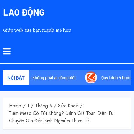
LAO ĐỘNG
Giúp web site bạn mạnh mẽ hơn
NỔI BẬT
uyệt chiêu không phải ai cũng biết
Quy trình 4 bước tự orde
Home
1
Tháng 6
Sức Khoẻ
Tiêm Meso Có Tốt Không? Đánh Giá Toàn Diện Từ
Chuyên Gia Đến Kinh Nghiệm Thực Tế