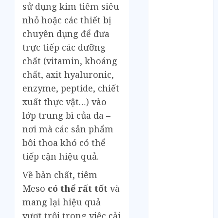
Tháng 6 2023
sử dụng kim tiêm siêu
Tháng 5 2023
nhỏ hoặc các thiết bị
Tháng 4 2023
chuyên dụng để đưa
Tháng 3 2023
trực tiếp các dưỡng
Tháng 2 2023
chất (vitamin, khoáng
Tháng 1 2023
chất, axit hyaluronic,
Tháng 12 2022
Tháng 11 2022
enzyme, peptide, chiết
Tháng 6 2022
xuất thực vật…) vào
Tháng 5 2022
lớp trung bì của da –
Tháng 4 2022
nơi mà các sản phẩm
Tháng 3 2022
bôi thoa khó có thể
Tháng 2 2022
tiếp cận hiệu quả.
Tháng 1 2022
Tháng 12 2021
Về bản chất, tiêm
Tháng 11 2021
Meso
có thể rất tốt
và
Tháng 7 2021
mang lại hiệu quả
Tháng 6 2021
vượt trội trong việc cải