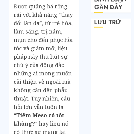
Được quảng bá rộng
GẦN ĐÂY
rãi với khả năng “thay
LƯU TRỮ
đổi làn da”, từ trẻ hóa,
làm sáng, trị nám,
Tháng 6 2026
mụn cho đến phục hồi
Tháng 5 2026
tóc và giảm mỡ, liệu
Tháng 4 2026
pháp này thu hút sự
Tháng 2 2026
chú ý của đông đảo
Tháng 1 2026
những ai mong muốn
Tháng 12 2025
cải thiện vẻ ngoài mà
Tháng 7 2025
Tháng 6 2025
không cần đến phẫu
Tháng 5 2025
thuật. Tuy nhiên, câu
Tháng 4 2025
hỏi lớn vẫn luôn là:
Tháng 3 2025
“
Tiêm Meso có tốt
Tháng 2 2025
không
?
” hay liệu nó
Tháng 1 2025
có thực sự mang lại