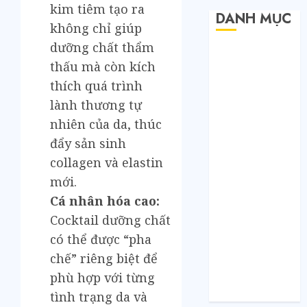
kim tiêm tạo ra
DANH MỤC
không chỉ giúp
dưỡng chất thẩm
Bất Động Sản
thấu mà còn kích
Công Nghệ
thích quá trình
Dịch vụ
lành thương tự
Du Lịch
Giải Trí
nhiên của da, thúc
Giáo Dục
đẩy sản sinh
Nội Thất
collagen và elastin
Sức Khoẻ
mới.
Tài Chính
Cá nhân hóa cao:
Thời Trang
Cocktail dưỡng chất
Thực Phẩm –
có thể được “pha
Đồ Uống
chế” riêng biệt để
Xe
Xe Cộ
phù hợp với từng
Y Tế
tình trạng da và