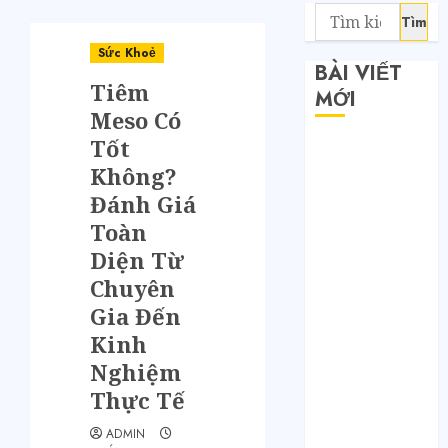
Sức Khoẻ
BÀI VIẾT
Tiêm
MỚI
Meso Có
Tốt
Săn sale
Không?
Taobao nửa
giá: Tuyệt
Đánh Giá
chiêu không
Toàn
phải ai cũng
Diện Từ
biết
Chuyên
Quy trình 4
Gia Đến
bước tự order
Kinh
1688 tận
Nghiệm
xưởng không
Thực Tế
qua trung
gian
ADMIN