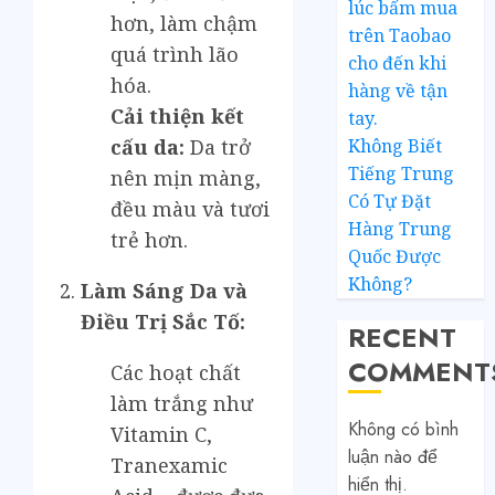
lúc bấm mua
hơn, làm chậm
trên Taobao
quá trình lão
cho đến khi
hóa.
hàng về tận
Cải thiện kết
tay.
Không Biết
cấu da:
Da trở
Tiếng Trung
nên mịn màng,
Có Tự Đặt
đều màu và tươi
Hàng Trung
trẻ hơn.
Quốc Được
Không?
Làm Sáng Da và
Điều Trị Sắc Tố:
RECENT
COMMENT
Các hoạt chất
làm trắng như
Không có bình
Vitamin C,
luận nào để
Tranexamic
hiển thị.