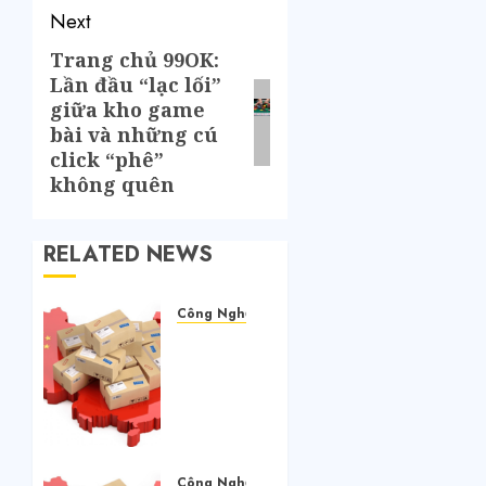
Next
Trang chủ 99OK:
Lần đầu “lạc lối”
giữa kho game
bài và những cú
click “phê”
không quên
RELATED NEWS
Công Nghệ
Làm
thế nào
để mua
hàng
Taobao
khi
không
Công Nghệ