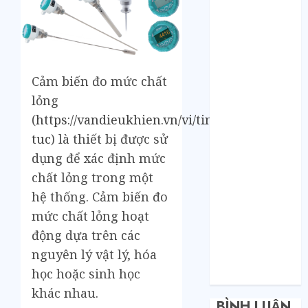
Bí mật của các
tổng kho sỉ:
Toàn nhập
hàng từ 1688
chứ đâu!
Cảm biến đo mức chất
Quy trình từ
lỏng
lúc bấm mua
(
https://vandieukhien.vn/vi/tin-
trên Taobao
tuc
) là thiết bị được sử
cho đến khi
hàng về tận
dụng để xác định mức
tay.
chất lỏng trong một
Không Biết
hệ thống. Cảm biến đo
Tiếng Trung
mức chất lỏng hoạt
Có Tự Đặt
động dựa trên các
Hàng Trung
nguyên lý vật lý, hóa
Quốc Được
học hoặc sinh học
Không?
khác nhau.
BÌNH LUẬN