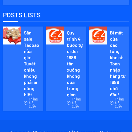
POSTS LISTS
Săn
Quy
Bí mật
sale
trình 4
của
Taobao
bước tự
các
nửa
order
tổng
giá:
1688
kho sỉ:
Tuyệt
tận
Toàn
chiêu
xưởng
nhập
không
không
hàng từ
phải ai
qua
1688
cũng
trung
chứ
biết
gian
đâu!
Tháng
Tháng
Tháng
6 8,
6 7,
6 5,
2026
2026
2026