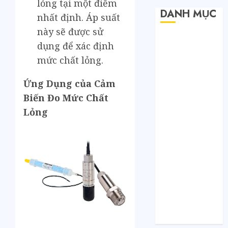
lỏng tại một điểm
DANH MỤC
nhất định. Áp suất
này sẽ được sử
Bất Động Sản
dụng để xác định
Công Nghệ
mức chất lỏng.
Dịch vụ
Du Lịch
Ứng Dụng của Cảm
Giải Trí
Biến Đo Mức Chất
Giáo Dục
Lỏng
Nội Thất
Sức Khoẻ
Tài Chính
Thời Trang
Thực Phẩm –
Đồ Uống
Xe
Xe Cộ
Y Tế