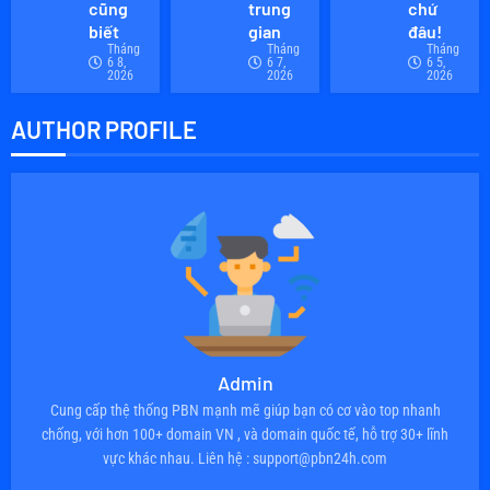
0
cũng
trung
chứ
biết
gian
đâu!
Tháng
Tháng
Tháng
6 8,
6 7,
6 5,
2026
2026
2026
AUTHOR PROFILE
Admin
Cung cấp thệ thống PBN mạnh mẽ giúp bạn có cơ vào top nhanh
chống, với hơn 100+ domain VN , và domain quốc tế, hỗ trợ 30+ lĩnh
vực khác nhau. Liên hệ : support@pbn24h.com