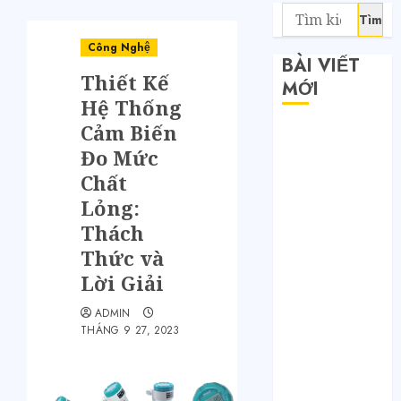
Công Nghệ
BÀI VIẾT
Thiết Kế
MỚI
Hệ Thống
Cảm Biến
Săn sale
Đo Mức
Taobao nửa
giá: Tuyệt
Chất
chiêu không
Lỏng:
phải ai cũng
Thách
biết
Thức và
Quy trình 4
Lời Giải
bước tự order
1688 tận
ADMIN
THÁNG 9 27, 2023
xưởng không
qua trung
gian