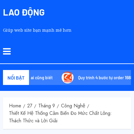
LAO ĐỘNG
Giúp web site bạn mạnh mẽ hơn
NỔI BẬT
ông phải ai cũng biết
Quy trình 4 bước tự order 1688 tận xư
Home
27
Tháng 9
Công Nghệ
Thiết Kế Hệ Thống Cảm Biến Đo Mức Chất Lỏng:
Thách Thức và Lời Giải